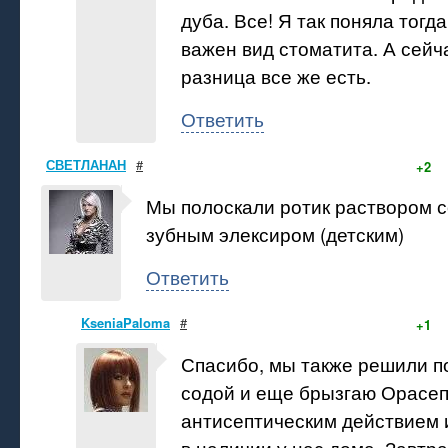
дуба. Все! Я так поняла тогда
важен вид стоматита. А сейч
разница все же есть.
Ответить
СВЕТЛАНАН
#
+2
Мы полоскали ротик раствором с
зубным элексиром (детским)
Ответить
KseniaPaloma
#
+1
Спасибо, мы также решили п
содой и еще брызгаю Орасеп
антисептическим действием и
в наличии у нас дома. Завтр