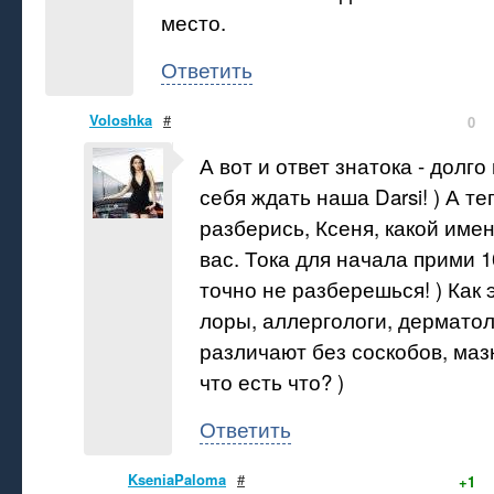
место.
Ответить
Voloshka
#
0
А вот и ответ знатока - долго
себя ждать наша Darsi! ) А т
разберись, Ксеня, какой име
вас. Тока для начала прими 1
точно не разберешься! ) Как 
лоры, аллергологи, дерматол
различают без соскобов, мазк
что есть что? )
Ответить
KseniaPaloma
#
+1