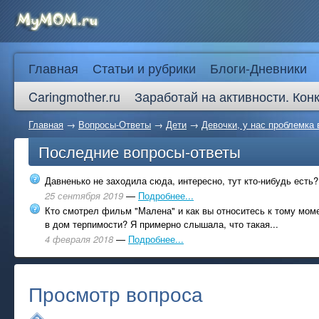
Главная
Статьи и рубрики
Блоги-Дневники
Caringmother.ru
Заработай на активности. Кон
Главная
→
Вопросы-Ответы
→
Дети
→
Девочки, у нас проблемка 
Последние вопросы-ответы
Давненько не заходила сюда, интересно, тут кто-нибудь есть?
25 сентября 2019
—
Подробнее...
Кто смотрел фильм "Малена" и как вы относитесь к тому моме
в дом терпимости? Я примерно слышала, что такая...
4 февраля 2018
—
Подробнее...
Просмотр вопроса