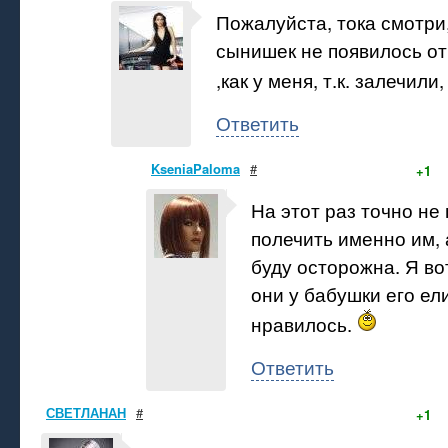
Пожалуйста, тока смотри,
сынишек не появилось о
,как у меня, т.к. залечили
Ответить
KseniaPaloma
#
+1
На этот раз точно не
полечить именно им,
буду осторожна. Я во
они у бабушки его ел
нравилось.
Ответить
СВЕТЛАНАН
#
+1