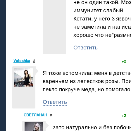
не он один такой. Мо
иммунитет слабый.
Кстати, у него 3 язво
не заметила и написал
хорошо что не"размн
Ответить
Voloshka
#
+2
Я тоже вспомнила: меня в детст
вареньем из лепестков розы. Пр
пекло покруче меда, но помогало!
Ответить
СВЕТЛАНАН
#
+2
зато натурально и без побоч