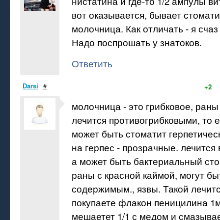
нистатина и где-то 1/2 ампулы в
вот оказывается, бывает стомати
молочница. Как отличать - я счаз
Надо поспрошать у знатоков.
Ответить
Darsi
#
+2
молочница - это грибковое, раны
лечится противогрибковыми, то е
может быть стоматит герпетичес
на герпес - прозрачные. лечится
а может быть бактериальный сто
раны с красной каймой, могут бы
содержимым., язвы. Такой лечит
покупаете флакон пеницилина 1
мешаетет 1/1 с медом и смазыва