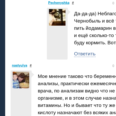
Pechenyshka
#
0
Да-да-да) Неблаг
Чернобыль и всё 
пить йодамарин 
и ещё сколько-то 
буду кормить. Вот
Ответить
nastyulya
#
0
Мое мнение таково что беременн
анализы, практически ежемесяч
врача, по анализам видно что не
организме, и в этом случае назн
витамины. Но и бывает что ту ж
кислоту назначают без всяких ан