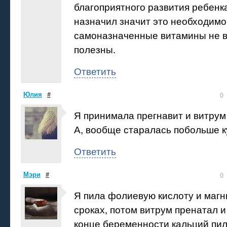
благоприятного развития ребенка
назначил значит это необходимо
самоназначенные витамины не в
полезны.
Ответить
Юлия
#
0
Я принимала прегнавит и витрум
А, вообще старалась побольше к
Ответить
Мэри
#
0
Я пила фолиевую кислоту и магн
сроках, потом витрум пренатал и
конце беременности кальций пил