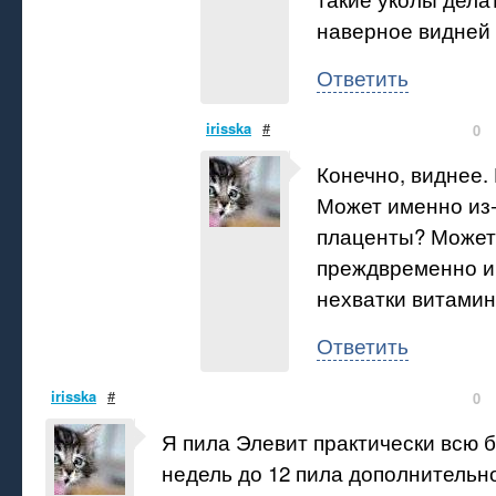
наверное видней
Ответить
irisska
#
0
Конечно, виднее. 
Может именно из-
плаценты? Может
преждвременно и
нехватки витамин
Ответить
irisska
#
0
Я пила Элевит практически всю 
недель до 12 пила дополнитель