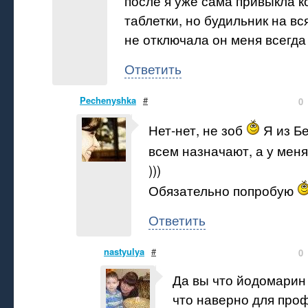
после я уже сама привыкла к
таблетки, но будильник на в
не отключала он меня всегда
Ответить
Pechenyshka
#
0
Нет-нет, не зоб
Я из Бе
всем назначают, а у меня
)))
Обязательно попробую
Ответить
nastyulya
#
0
Да вы что йодомарин 
что наверно для про