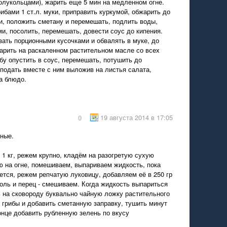
полукольцами), жарить еще 5 мин на медленном огне.
рибами 1 ст.л. муки, приправить куркумой, обжарить до
и, положить сметану и перемешать, подлить воды,
и, посолить, перемешать, довести соус до кипения.
зать порционными кусочками и обвалять в муке, до
арить на раскаленном растительном масле со всех
бу опустить в соус, перемешать, потушить до
 подать вместе с ним выложив на листья салата,
а блюдо.
19 августа 2014 в 17:05
0
ные.
1 кг, режем крупно, кладём на разогретую сухую
ю на огне, помешиваем, выпариваем жидкость, пока
тся, режем репчатую луковицу, добавляем её в 250 гр
оль и перец - смешиваем. Когда жидкость выпариться
ь на сковороду буквально чайную ложку растительного
 грибы и добавить сметанную заправку, тушить минут
онце добавить рубленную зелень по вкусу