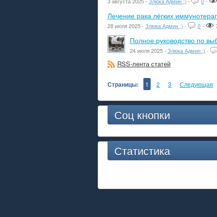
3 августа 2025 -
Злюка Админ ;)
-
0
-
Лечение рака лёгких иммунотера
28 июля 2025 -
Злюка Админ ;)
-
0
-
Полное руководство по вы
24 июля 2025 -
Злюка Админ ;)
-
RSS-лента статей
Страницы:
1
2
3
Следующая
Соц кнопки
Статистика