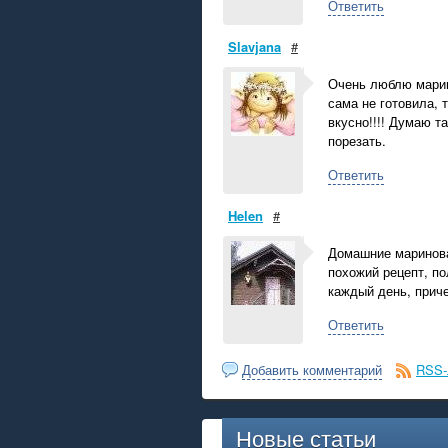
Ответить
Slavjana
#
Очень люблю марин
сама не готовила, т
вкусно!!!! Думаю т
порезать.
Ответить
Helen
#
Домашние маринован
похожий рецепт, п
каждый день, прич
Ответить
Добавить комментарий
RSS-
Новые статьи