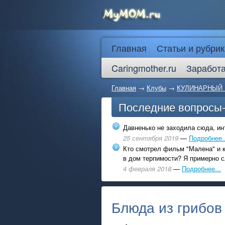
Главная
Статьи и рубрик
Caringmother.ru
Заработа
Главная
→
Клубы
→
КУЛИНАРНЫЙ 
Последние вопросы
Давненько не заходила сюда, инт
25 сентября 2019
—
Подробнее..
Кто смотрел фильм "Малена" и к
в дом терпимости? Я примерно с
4 февраля 2018
—
Подробнее...
Блюда из грибов