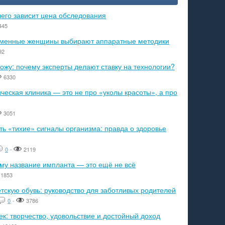
чего зависит цена обследования
445
ременные женщины выбирают аппаратные методики
92
ожу: почему эксперты делают ставку на технологии?
6330
еская клиника — это не про «уколы красоты», а про
3051
ь «тихие» сигналы организма: правда о здоровье
0
-
2119
ему название импланта — это ещё не всё
1853
тскую обувь: руководство для заботливых родителей
0
-
3786
к: творчество, удовольствие и достойный доход