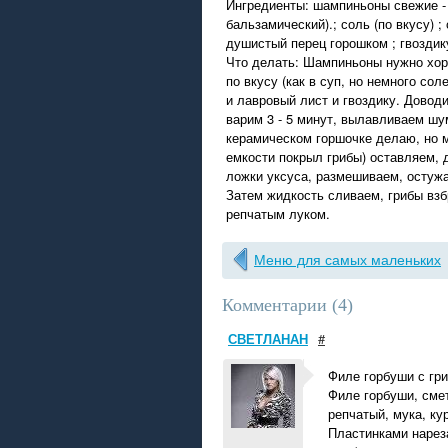
Ингредиенты: шампиньоны свежие - 0,
бальзамический).; соль (по вкусу) ;
душистый перец горошком ; гвоздику
Что делать: Шампиньоны нужно хор
по вкусу (как в суп, но немного со
и лавровый лист и гвоздику. Довод
варим 3 - 5 минут, вылавливаем шу
керамическом горшочке делаю, но мо
емкости покрыл грибы) оставляем, 
ложки уксуса, размешиваем, остужа
Затем жидкость сливаем, грибы вз
репчатым луком.
Меню для самых маленьких
Комментарии (
4
)
СВЕТЛАНАН
#
Филе горбуши с гри
Филе горбуши, смет
репчатый, мука, ку
Пластинками нареза