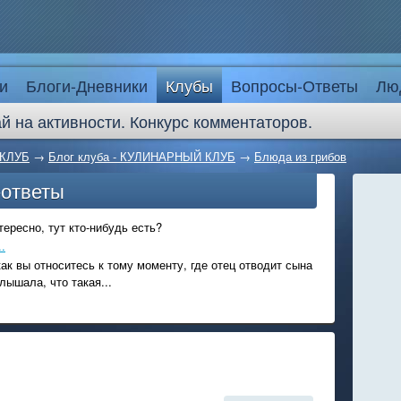
и
Блоги-Дневники
Клубы
Вопросы-Ответы
Лю
й на активности. Конкурс комментаторов.
КЛУБ
→
Блог клуба - КУЛИНАРНЫЙ КЛУБ
→
Блюда из грибов
-ответы
ересно, тут кто-нибудь есть?
.
ак вы относитесь к тому моменту, где отец отводит сына
лышала, что такая...