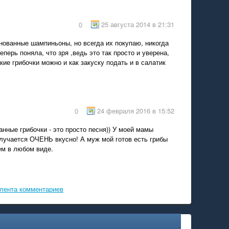
25 августа 2014 в 21:31
0
ованные шампиньоны, но всегда их покупаю, никогда
еперь поняла, что зря ,ведь это так просто и уверена,
акие грибочки можно и как закуску подать и в салатик
24 февраля 2016 в 15:52
0
ные грибочки - это просто песня)) У моей мамы
олучается ОЧЕНЬ вкусно! А муж мой готов есть грибы
ем в любом виде.
лента комментариев