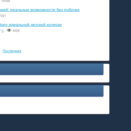
19169
пией: реальные возможности без побочек
7221
бору идеальной детской коляски
0
-
4009
Последняя