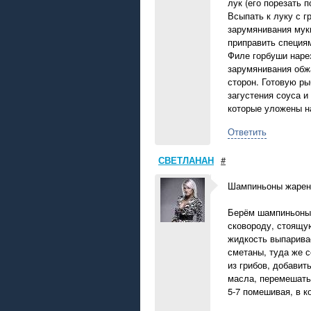
лук (его порезать 
Всыпать к луку с г
зарумянивания мук
приправить специям
Филе горбуши наре
зарумянивания обж
сторон. Готовую ры
загустения соуса и
которые уложены н
Ответить
СВЕТЛАНАН
#
Шампиньоны жарен
Берём шампиньоны 
сковороду, стоящу
жидкость выпаривае
сметаны, туда же с
из грибов, добавит
масла, перемешать
5-7 помешивая, в к