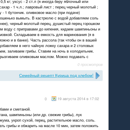
5 кг; уксус - 2 ст.л (я иногда беру яблочный или
 сахар - 1 ч.л.; лавровый лист ; перец черный молотый ;
 - 1 бутончик. оливковое масло (при подаче)
ошенько вымыть. В кастрюлю с водой добавляем соль
ленее), черный молотый перец, душистый перец горошком
им воду с приправами до кипения, кидаем шампиньоны и
мовкой. Складываем в емкость для маринования (я в
жно и в банке). Часть рассола (так чтобы он в вашей
добавляем в него чайную ложку сахара и 2 столовых
ем, заливаем грибы. Ставим на ночь в холодильник.
брызгиваем оливковым маслом. Можно подавать с
0 просмотров
Семейный рецепт Курица под хлебом!
19 августа 2014 в 17:02
0
бами и сметаной.
ана, шампиньоны (или др. свежие грибы), лук
ркума, укроп сухой, перец, растительное масло, соль.
ть грибы и обжарить на масле 10 мин, затем положить