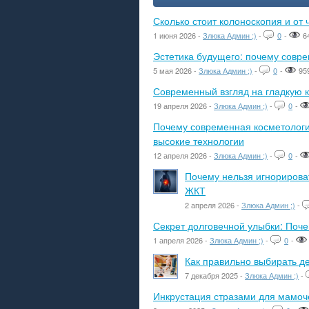
Сколько стоит колоноскопия и от 
1 июня 2026 -
Злюка Админ ;)
-
0
-
6
Эстетика будущего: почему сов
5 мая 2026 -
Злюка Админ ;)
-
0
-
95
Современный взгляд на гладкую к
19 апреля 2026 -
Злюка Админ ;)
-
0
-
Почему современная косметологич
высокие технологии
12 апреля 2026 -
Злюка Админ ;)
-
0
-
Почему нельзя игнорироват
ЖКТ
2 апреля 2026 -
Злюка Админ ;)
-
Секрет долговечной улыбки: Поч
1 апреля 2026 -
Злюка Админ ;)
-
0
-
Как правильно выбирать де
7 декабря 2025 -
Злюка Админ ;)
-
Инкрустация стразами для мамоче