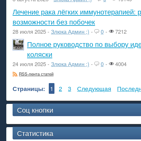
Лечение рака лёгких иммунотерапией: 
возможности без побочек
28 июля 2025 -
Злюка Админ ;)
-
0
-
7212
Полное руководство по выбору ид
коляски
24 июля 2025 -
Злюка Админ ;)
-
0
-
4004
RSS-лента статей
Страницы:
1
2
3
Следующая
Послед
Соц кнопки
Статистика