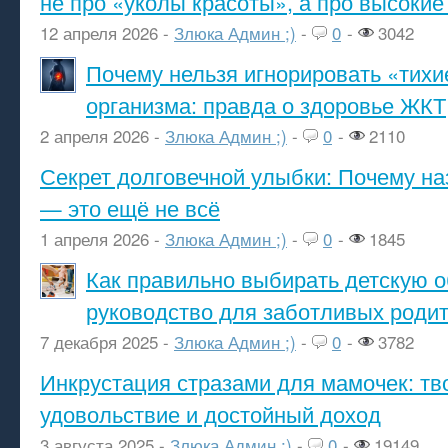
не про «уколы красоты», а про высокие
12 апреля 2026 -
Злюка Админ ;)
-
0
-
3042
Почему нельзя игнорировать «тихи
организма: правда о здоровье ЖКТ
2 апреля 2026 -
Злюка Админ ;)
-
0
-
2110
Секрет долговечной улыбки: Почему н
— это ещё не всё
1 апреля 2026 -
Злюка Админ ;)
-
0
-
1845
Как правильно выбирать детскую о
руководство для заботливых роди
7 декабря 2025 -
Злюка Админ ;)
-
0
-
3782
Инкрустация стразами для мамочек: тв
удовольствие и достойный доход
3 августа 2025 -
Злюка Админ ;)
-
0
-
19149