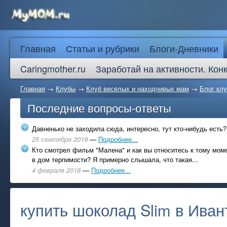
Главная
Статьи и рубрики
Блоги-Дневники
Caringmother.ru
Заработай на активности. Кон
Главная
→
Клубы
→
Клуб веселых и находчивых мам
→
Блог клу
Последние вопросы-ответы
Давненько не заходила сюда, интересно, тут кто-нибудь есть?
25 сентября 2019
—
Подробнее...
Кто смотрел фильм "Малена" и как вы относитесь к тому моме
в дом терпимости? Я примерно слышала, что такая...
4 февраля 2018
—
Подробнее...
купить шоколад Slim в Иван