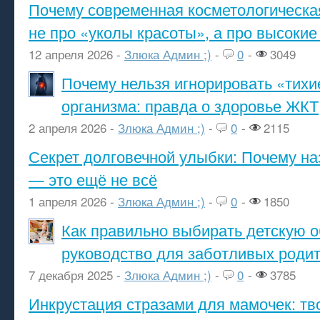
Почему современная косметологическа
не про «уколы красоты», а про высокие
12 апреля 2026 -
Злюка Админ ;)
-
0
-
3049
Почему нельзя игнорировать «тихи
организма: правда о здоровье ЖКТ
2 апреля 2026 -
Злюка Админ ;)
-
0
-
2115
Секрет долговечной улыбки: Почему н
— это ещё не всё
1 апреля 2026 -
Злюка Админ ;)
-
0
-
1850
Как правильно выбирать детскую о
руководство для заботливых роди
7 декабря 2025 -
Злюка Админ ;)
-
0
-
3785
Инкрустация стразами для мамочек: тв