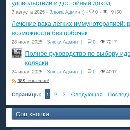
удовольствие и достойный доход
3 августа 2025 -
Злюка Админ ;)
-
0
-
19160
Лечение рака лёгких иммунотерапией: 
возможности без побочек
28 июля 2025 -
Злюка Админ ;)
-
0
-
7217
Полное руководство по выбору ид
коляски
24 июля 2025 -
Злюка Админ ;)
-
0
-
4007
RSS-лента статей
Страницы:
1
2
3
Следующая
Послед
Соц кнопки