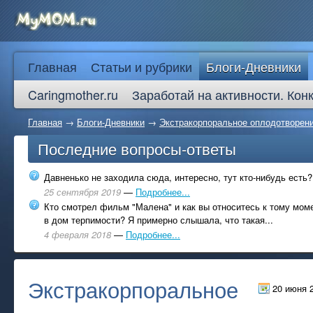
Главная
Статьи и рубрики
Блоги-Дневники
Caringmother.ru
Заработай на активности. Кон
Главная
→
Блоги-Дневники
→
Экстракорпоральное оплодотворени
Последние вопросы-ответы
Давненько не заходила сюда, интересно, тут кто-нибудь есть?
25 сентября 2019
—
Подробнее...
Кто смотрел фильм "Малена" и как вы относитесь к тому моме
в дом терпимости? Я примерно слышала, что такая...
4 февраля 2018
—
Подробнее...
Экстракорпоральное
20 июня 