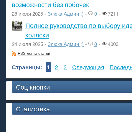
возможности без побочек
28 июля 2025 -
Злюка Админ ;)
-
0
-
7211
Полное руководство по выбору ид
коляски
24 июля 2025 -
Злюка Админ ;)
-
0
-
4003
RSS-лента статей
Страницы:
1
2
3
Следующая
Послед
Соц кнопки
Статистика