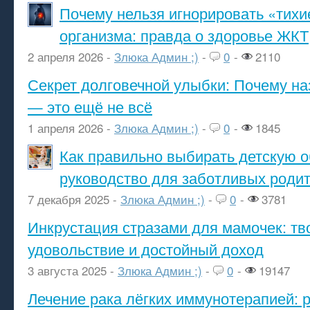
Почему нельзя игнорировать «тихи
организма: правда о здоровье ЖКТ
2 апреля 2026 -
Злюка Админ ;)
-
0
-
2110
Секрет долговечной улыбки: Почему н
— это ещё не всё
1 апреля 2026 -
Злюка Админ ;)
-
0
-
1845
Как правильно выбирать детскую о
руководство для заботливых роди
7 декабря 2025 -
Злюка Админ ;)
-
0
-
3781
Инкрустация стразами для мамочек: тв
удовольствие и достойный доход
3 августа 2025 -
Злюка Админ ;)
-
0
-
19147
Лечение рака лёгких иммунотерапией: 