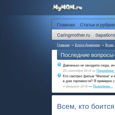
Главная
Статьи и рубрик
Caringmother.ru
Заработа
Главная
→
Блоги-Дневники
→
Всем,
Последние вопросы
Давненько не заходила сюда, инт
25 сентября 2019
—
Подробнее..
Кто смотрел фильм "Малена" и к
в дом терпимости? Я примерно с
4 февраля 2018
—
Подробнее...
Всем, кто боится