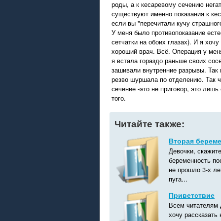
роды, а к кесаревому сечению негат
существуют именно показания к кес
если вы "перечитали кучу страшного
У меня было противопоказание есте
сетчатки на обоих глазах). И я хочу
хороший врач. Всё. Операция у мен
я встала гораздо раньше своих сос
зашивали внутренние разрывы. Так 
резво шуршала по отделению. Так ч
сечение -это не приговор, это лиш
того.
Читайте также:
Вторая береме
Девочки, скажите
беременность по
не прошло 3-х ле
пуга...
Приветствие
Всем читателям 
хочу рассказать 