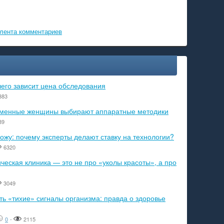
лента комментариев
чего зависит цена обследования
383
ременные женщины выбирают аппаратные методики
39
ожу: почему эксперты делают ставку на технологии?
6320
еская клиника — это не про «уколы красоты», а про
3049
ь «тихие» сигналы организма: правда о здоровье
0
-
2115