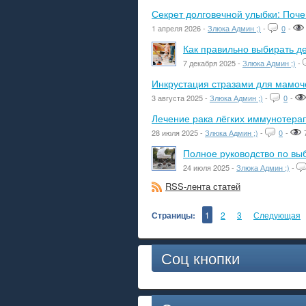
Секрет долговечной улыбки: Поч
1 апреля 2026 -
Злюка Админ ;)
-
0
-
Как правильно выбирать де
7 декабря 2025 -
Злюка Админ ;)
-
Инкрустация стразами для мамоче
3 августа 2025 -
Злюка Админ ;)
-
0
-
Лечение рака лёгких иммунотера
28 июля 2025 -
Злюка Админ ;)
-
0
-
Полное руководство по вы
24 июля 2025 -
Злюка Админ ;)
-
RSS-лента статей
Страницы:
1
2
3
Следующая
Соц кнопки