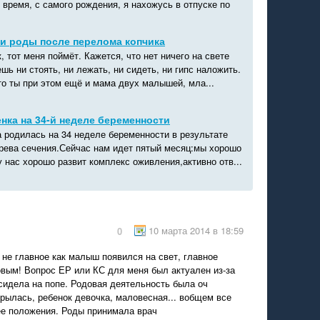
 время, с самого рождения, я нахожусь в отпуске по
и роды после перелома копчика
, тот меня поймёт. Кажется, что нет ничего на свете
шь ни стоять, ни лежать, ни сидеть, ни гипс наложить.
то ты при этом ещё и мама двух малышей, мла...
нка на 34-й неделе беременности
а родилась на 34 неделе беременности в результате
арева сечения.Сейчас нам идет пятый месяц:мы хорошо
 нас хорошо развит комплекс оживления,активно отв...
10 марта 2014 в 18:59
0
 не главное как малыш появился на свет, главное
овым! Вопрос ЕР или КС для меня был актуален из-за
сидела на попе. Родовая деятельность была оч
рылась, ребенок девочка, маловесная... вобщем все
ее положения. Роды принимала врач