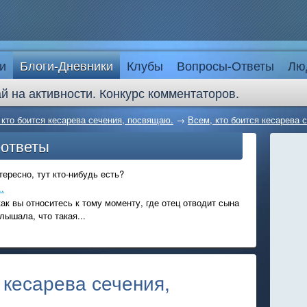
и
Блоги-Дневники
Клубы
Вопросы-Ответы
Лю
й на активности. Конкурс комментаторов.
 кто боится кесарева сечения, посвящаю.
→
Всем, кто боится кесарева 
-ответы
ересно, тут кто-нибудь есть?
.
ак вы относитесь к тому моменту, где отец отводит сына
лышала, что такая...
 кесарева сечения,