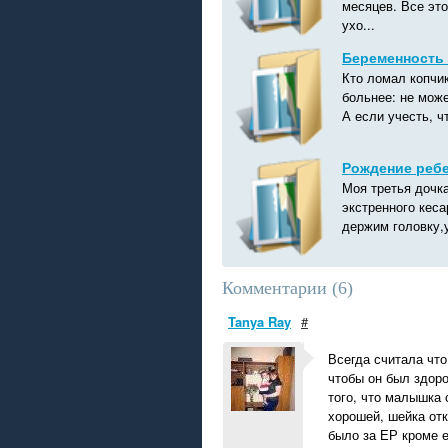
месяцев. Все это
ухо...
Беременность 
Кто ломал копчик
больнее: не може
А если учесть, ч
Рождение ребе
Моя третья дочк
экстренного кес
держим головку,у
Комментарии (
6
)
Tanya Ray
#
Всегда считала что
чтобы он был здор
того, что малышка 
хорошей, шейка отк
было за ЕР кроме 