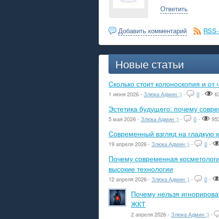
Ответить
Добавить комментарий
RSS-
Новые статьи
Сколько стоит колоноскопия и от 
1 июня 2026 -
Злюка Админ ;)
-
0
-
6
Эстетика будущего: почему сов
5 мая 2026 -
Злюка Админ ;)
-
0
-
95
Современный взгляд на гладкую к
19 апреля 2026 -
Злюка Админ ;)
-
0
-
Почему современная косметологич
высокие технологии
12 апреля 2026 -
Злюка Админ ;)
-
0
-
Почему нельзя игнорироват
ЖКТ
2 апреля 2026 -
Злюка Админ ;)
-