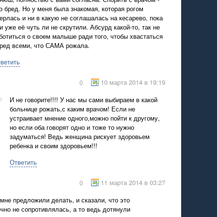
о бред. Но у меня была знакомая, которая рогом
ерлась и ни в какую не соглашалась на кесарево, пока
и уже её чуть ли не скрутили. Абсурд какой-то, так не
ботиться о своем малыше ради того, чтобы хвастаться
ред всеми, что САМА рожала.
ветить
10 марта 2014 в 19:19
0
И не говорите!!!! У нас мы сами выбираем в какой
больнице рожать,с каким врачом! Если не
устраивает мнение одного,можно пойти к другому,
но если оба говорят одно и тоже то нужно
задуматься! Ведь женщина рискует здоровьем
ребенка и своим здоровьем!!!
Ответить
11 марта 2014 в 03:27
0
мне предложили делать, и сказали, что это
чно не сопротивлялась, а то ведь дотянули