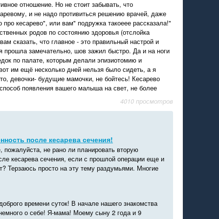
ивное отношение. Но не стоит забывать, что
аревому, и не надо противиться решению врачей, даже
 про кесарево", или вам" подружка такоеее рассказала!"
ственных родов по состоянию здоровья (отслойка
 вам сказать, что главное - это правильный настрой и
я прошла замечательно, шов зажил быстро. Да и на ноги
едок по палате, которым делали эпизиотомию и
вот им ещё несколько дней нельзя было сидеть, а я
то, девочки- будущие мамочки, не бойтесь! Кесарево
ь способ появления вашего малыша на свет, не более
4010 просмотров
нность после кесарева сечения!
, пожалуйста, не рано ли планировать вторую
сле кесарева сечения, если с прошлой операции еще и
т? Терзаюсь просто на эту тему раздумьями. Многие
доброго времени суток! В начале нашего знакомства
немного о себе! Я-мама! Моему сыну 2 года и 9