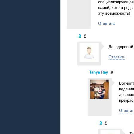
специализирующаяс
самой, хотя в родз
эту возможность!
Ответить
0
#
Да, здоровый
Ответить
Tanya Ray
#
Вот-вот
ведения
доверял
прекрас
Ответит
0
#
Та