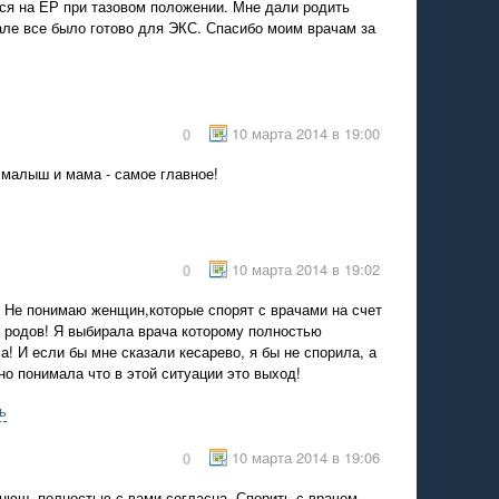
я на ЕР при тазовом положении. Мне дали родить
але все было готово для ЭКС. Спасибо моим врачам за
10 марта 2014 в 19:00
0
 малыш и мама - самое главное!
10 марта 2014 в 19:02
0
! Не понимаю женщин,которые спорят с врачами на счет
 родов! Я выбирала врача которому полностью
а! И если бы мне сказали кесарево, я бы не спорила, а
но понимала что в этой ситуации это выход!
ь
10 марта 2014 в 19:06
0
нюш, полностью с вами согласна. Спорить с врачом -