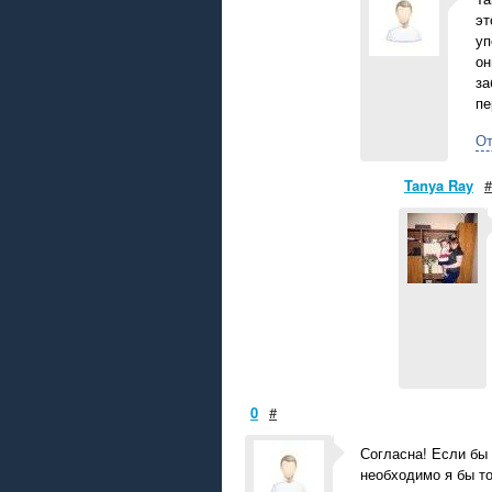
эт
уп
он
за
пе
От
Tanya Ray
#
0
#
Согласна! Если бы 
необходимо я бы то