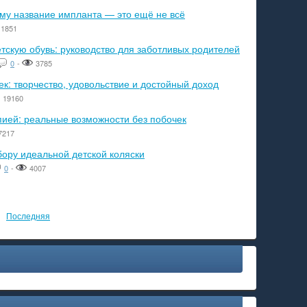
ему название импланта — это ещё не всё
1851
тскую обувь: руководство для заботливых родителей
0
-
3785
к: творчество, удовольствие и достойный доход
19160
пией: реальные возможности без побочек
7217
бору идеальной детской коляски
0
-
4007
Последняя