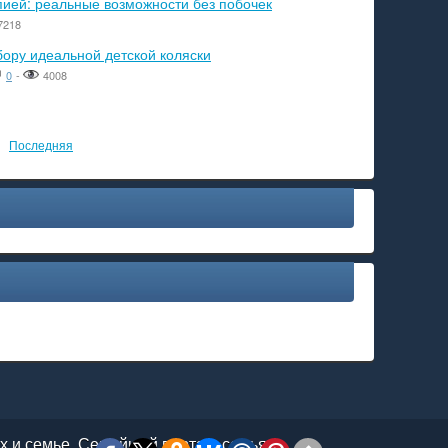
пией: реальные возможности без побочек
7218
бору идеальной детской коляски
0
-
4008
Последняя
ях и семье. Семейный портал: семья,