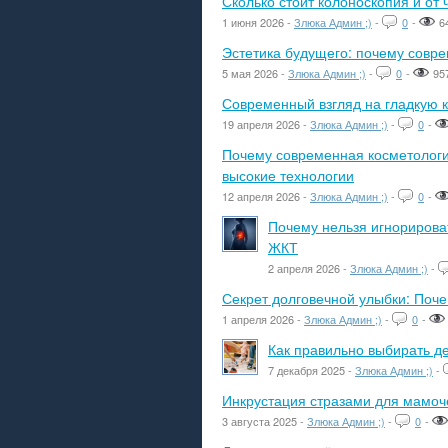
Сколько стоит колоноскопия и от 
1 июня 2026 -
Злюка Админ ;)
-
0
-
6
Эстетика будущего: почему сов
5 мая 2026 -
Злюка Админ ;)
-
0
-
95
Современный взгляд на гладкую к
19 апреля 2026 -
Злюка Админ ;)
-
0
-
Почему современная косметологич
высокие технологии
12 апреля 2026 -
Злюка Админ ;)
-
0
-
Почему нельзя игнорироват
ЖКТ
2 апреля 2026 -
Злюка Админ ;)
-
Секрет долговечной улыбки: Поч
1 апреля 2026 -
Злюка Админ ;)
-
0
-
Как правильно выбирать де
7 декабря 2025 -
Злюка Админ ;)
-
Инкрустация стразами для мамоче
3 августа 2025 -
Злюка Админ ;)
-
0
-