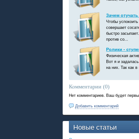
Зачем отучать
Чтобы успокоить
совершает сосат
быстро засыпает
против со...
Ролики - ступ
Физическая акти
Вот я и задалась
на них. Так как 
Комментарии (
0
)
Нет комментариев. Ваш будет первы
Добавить комментарий
Новые статьи