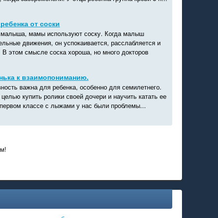
 ребенка от соски
 малыша, мамы используют соску. Когда малыш
ельные движения, он успокаивается, расслабляется и
. В этом смысле соска хороша, но много докторов
енька к взаимопониманию.
вность важна для ребенка, особенно для семилетнего.
 целью купить ролики своей дочери и научить катать ее
в первом классе с лыжами у нас были проблемы...
м!