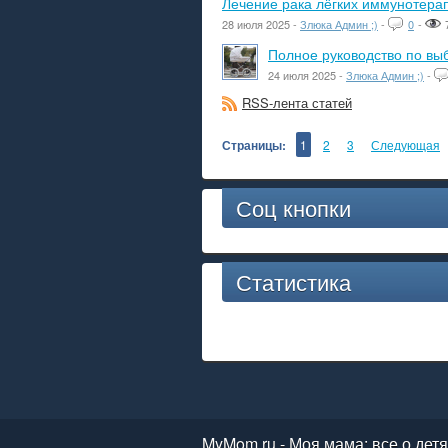
Лечение рака лёгких иммунотера
28 июля 2025 -
Злюка Админ ;)
-
0
-
Полное руководство по вы
24 июля 2025 -
Злюка Админ ;)
-
RSS-лента статей
Страницы:
1
2
3
Следующая
Соц кнопки
Статистика
MyMom.ru - Моя мама: все о дет