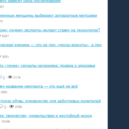
чего зависит цена обследования
421
ременные женщины выбирают аппаратные методики
70
ожу: почему эксперты делают ставку на технологии?
6327
еская клиника — это не про «уколы красоты», а про
3051
ь «тихие» сигналы организма: правда о здоровье
0
-
2118
ему название импланта — это ещё не всё
1852
тскую обувь: руководство для заботливых родителей
0
-
3786
к: творчество, удовольствие и достойный доход
19168