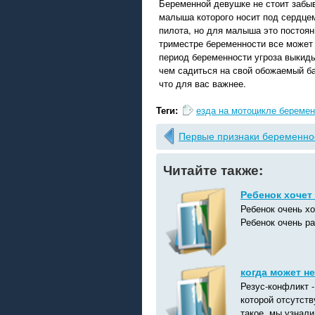
Беременной девушке не стоит забыва
малыша которого носит под сердцем
пилота, но для малыша это постоян
триместре беременности все может 
период беременности угроза выкид
чем садиться на свой обожаемый б
что для вас важнее.
Теги:
езда на мотоцикле береме
Первые признаки беременно
Читайте также:
Ребенок хочет
Ребенок очень хо
Ребенок очень ра
когда может н
Резус-конфликт 
которой отсутств
такое, мы узнали