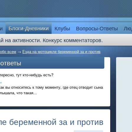
и
Блоги-Дневники
Клубы
Вопросы-Ответы
Лю
й на активности. Конкурс комментаторов.
 обо всем
→
Езда на мотоцикле беременной за и против
-ответы
ересно, тут кто-нибудь есть?
.
ак вы относитесь к тому моменту, где отец отводит сына
лышала, что такая...
ле беременной за и против