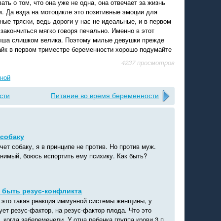
ть о том, что она уже не одна, она отвечает за жизнь
. Да езда на мотоцикле это позитивные эмоции для
ные тряски, ведь дороги у нас не идеальные, и в первом
закончиться мягко говоря печально. Именно в этот
ыша слишком велика. Поэтому милые девушки прежде
айк в первом триместре беременности хорошо подумайте
4237 просмотров
нной
сти
Питание во время беременности
 собаку
чет собаку, я в принципе не против. Но против муж.
нимый, боюсь испортить ему психику. Как быть?
е быть резус-конфликта
- это такая реакция иммунной системы женщины, у
ует резус-фактор, на резус-фактор плода. Что это
, когда забеременели. У отца ребенка группа крови 3 п...