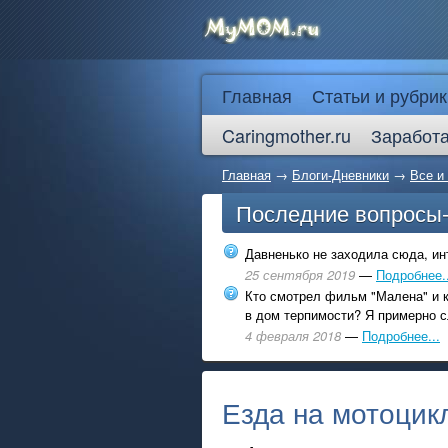
Главная
Статьи и рубрик
Caringmother.ru
Заработа
Главная
→
Блоги-Дневники
→
Все и
Последние вопросы
Давненько не заходила сюда, инт
25 сентября 2019
—
Подробнее..
Кто смотрел фильм "Малена" и к
в дом терпимости? Я примерно с
4 февраля 2018
—
Подробнее...
Езда на мотоцик