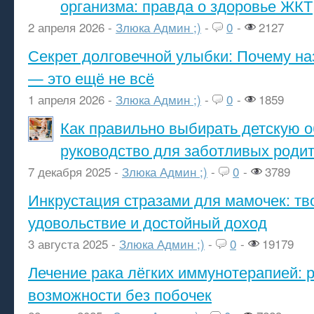
организма: правда о здоровье ЖКТ
2 апреля 2026 -
Злюка Админ ;)
-
0
-
2127
Секрет долговечной улыбки: Почему н
— это ещё не всё
1 апреля 2026 -
Злюка Админ ;)
-
0
-
1859
Как правильно выбирать детскую о
руководство для заботливых роди
7 декабря 2025 -
Злюка Админ ;)
-
0
-
3789
Инкрустация стразами для мамочек: тв
удовольствие и достойный доход
3 августа 2025 -
Злюка Админ ;)
-
0
-
19179
Лечение рака лёгких иммунотерапией: 
возможности без побочек