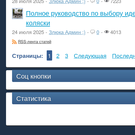
28 июля 2025 -
Злюка Админ ;)
-
0
-
7223
Полное руководство по выбору ид
коляски
24 июля 2025 -
Злюка Админ ;)
-
0
-
4013
RSS-лента статей
Страницы:
1
2
3
Следующая
Послед
Соц кнопки
Статистика