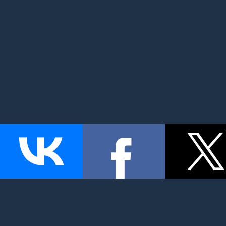
MyMom.ru - Моя мама: все о детях и семье. Семейный по
беременность и роды, дети, красота и здоровье. © 2026