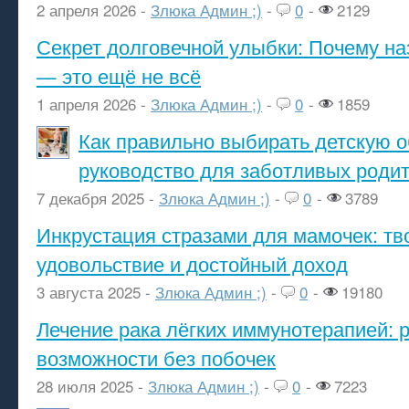
2 апреля 2026 -
Злюка Админ ;)
-
0
-
2129
Секрет долговечной улыбки: Почему н
— это ещё не всё
1 апреля 2026 -
Злюка Админ ;)
-
0
-
1859
Как правильно выбирать детскую о
руководство для заботливых роди
7 декабря 2025 -
Злюка Админ ;)
-
0
-
3789
Инкрустация стразами для мамочек: тв
удовольствие и достойный доход
3 августа 2025 -
Злюка Админ ;)
-
0
-
19180
Лечение рака лёгких иммунотерапией: 
возможности без побочек
28 июля 2025 -
Злюка Админ ;)
-
0
-
7223