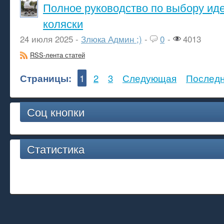
Полное руководство по выбору ид
коляски
24 июля 2025 -
Злюка Админ ;)
-
0
-
4013
RSS-лента статей
Страницы:
1
2
3
Следующая
Послед
Соц кнопки
Статистика