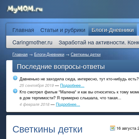
Главная
Статьи и рубрики
Блоги-Дневники
Caringmother.ru
Заработай на активности. Кон
Главная
→
Блоги-Дневники
→
Светкины детки
Последние вопросы-ответы
Давненько не заходила сюда, интересно, тут кто-нибудь есть?
25 сентября 2019
—
Подробнее...
Кто смотрел фильм "Малена" и как вы относитесь к тому моме
в дом терпимости? Я примерно слышала, что такая...
4 февраля 2018
—
Подробнее...
Светкины детки
16 августа 