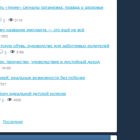
ь «тихие» сигналы организма: правда о здоровье
0
-
2119
ему название импланта — это ещё не всё
1853
тскую обувь: руководство для заботливых родителей
0
-
3786
к: творчество, удовольствие и достойный доход
19169
пией: реальные возможности без побочек
7221
бору идеальной детской коляски
0
-
4009
Последняя