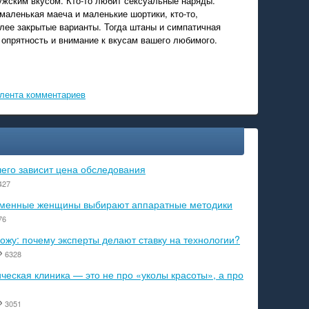
ужским вкусом. Кто-то любит сексуальные наряды.
 маленькая маеча и маленькие шортики, кто-то,
лее закрытые варианты. Тогда штаны и симпатичная
 опрятность и внимание к вкусам вашего любимого.
лента комментариев
чего зависит цена обследования
427
ременные женщины выбирают аппаратные методики
76
ожу: почему эксперты делают ставку на технологии?
6328
еская клиника — это не про «уколы красоты», а про
3051