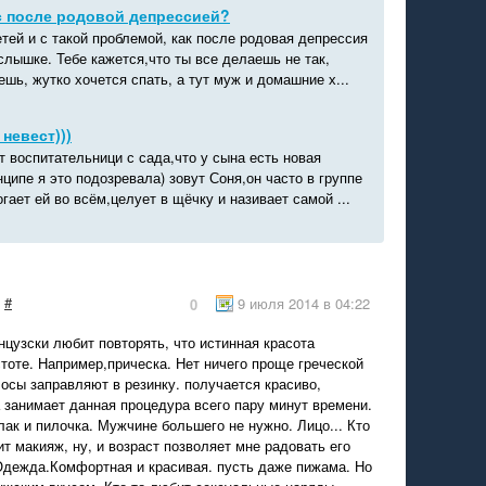
с после родовой депрессией?
тей и с такой проблемой, как после родовая депрессия
слышке. Тебе кажется,что ты все делаешь не так,
ешь, жутко хочется спать, а тут муж и домашние х...
невест)))
т воспитательници с сада,что у сына есть новая
нципе я это подозревала) зовут Соня,он часто в группе
гает ей во всём,целует в щёчку и називает самой ...
#
9 июля 2014 в 04:22
0
цузски любит повторять, что истинная красота
тоте. Например,прическа. Нет ничего проще греческой
лосы заправляют в резинку. получается красиво,
а занимает данная процедура всего пару минут времени.
лак и пилочка. Мужчине большего не нужно. Лицо... Кто
ит макияж, ну, и возраст позволяет мне радовать его
Одежда.Комфортная и красивая. пусть даже пижама. Но