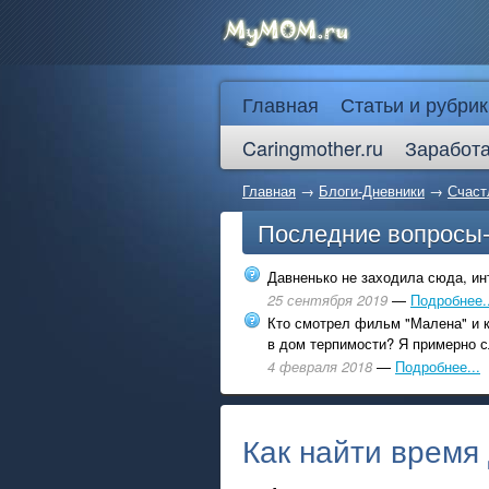
Главная
Статьи и рубрик
Caringmother.ru
Заработа
Главная
→
Блоги-Дневники
→
Счаст
Последние вопросы
Давненько не заходила сюда, инт
25 сентября 2019
—
Подробнее..
Кто смотрел фильм "Малена" и к
в дом терпимости? Я примерно с
4 февраля 2018
—
Подробнее...
Как найти время