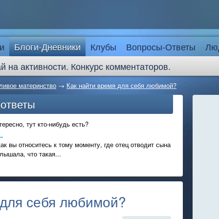
и
Блоги-Дневники
Клубы
Вопросы-Ответы
Лю
й на активности. Конкурс комментаторов.
ливое материнство
→
Как найти время для себя любимой?
-ответы
ересно, тут кто-нибудь есть?
.
ак вы относитесь к тому моменту, где отец отводит сына
лышала, что такая...
 для себя любимой?