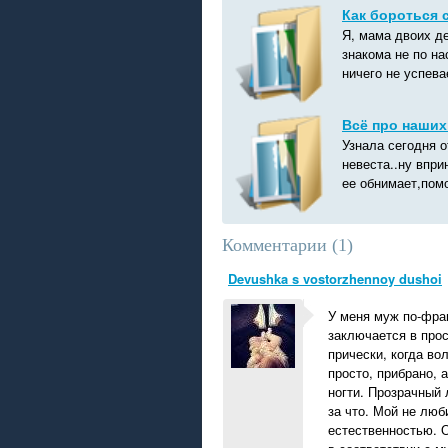
Как бороться 
Я, мама двоих де
знакома не по на
ничего не успева
Всё про наших 
Узнала сегодня о
невеста..ну впри
ее обнимает,помо
Комментарии (
1
)
Devushka s vostorzhennoy dushoi
У меня муж по-фран
заключается в прос
прически, когда во
просто, прибрано, 
ногти. Прозрачный 
за что. Мой не люб
естественностью. 