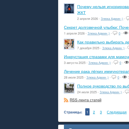
Почему нельзя игнорироват
ЖКТ
2 апреля 2026 -
Злюка Админ ;)
-
Секрет долговечной улыбки: Поч
1 апреля 2026 -
Злюка Админ ;)
-
0
-
Как правильно выбирать де
7 декабря 2025 -
Злюка Админ ;)
-
Инкрустация стразами для мамоче
3 августа 2025 -
Злюка Админ ;)
-
0
-
Лечение рака лёгких иммунотера
28 июля 2025 -
Злюка Админ ;)
-
0
-
Полное руководство по вы
24 июля 2025 -
Злюка Админ ;)
-
RSS-лента статей
Страницы:
1
2
3
Следующая