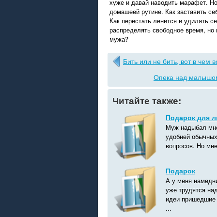
хуже и давай наводить марафет. Но
домашеей рутине. Как заставить се
Как перестать ленится и удилять с
распределять свободное время, но 
мужа?
Бить или не бить, вот в чем 
Опека над малышом
Читайте также:
Подарок для л
Муж надыбал мне
удобней обычных
вопросов. Но мне
Подарок
А у меня намедн
уже трудятся на
идеи пришедшие в
...