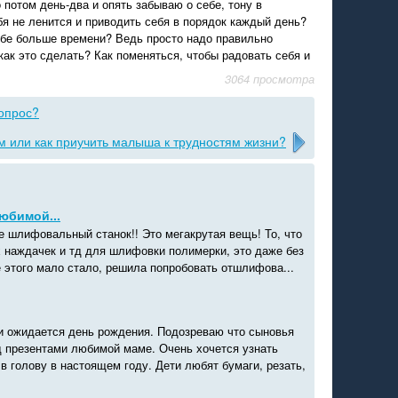
 потом день-два и опять забываю о себе, тону в
бя не ленится и приводить себя в порядок каждый день?
ебе больше времени? Ведь просто надо правильно
как это сделать? Как поменяться, чтобы радовать себя и
3064 просмотра
вопрос?
 или как приучить малыша к трудностям жизни?
юбимой...
 шлифовальный станок!! Это мегакрутая вещь! То, что
 наждачек и тд для шлифовки полимерки, это даже без
 этого мало стало, решила попробовать отшлифова...
и ожидается день рождения. Подозреваю что сыновья
д презентами любимой маме. Очень хочется узнать
 голову в настоящем году. Дети любят бумаги, резать,