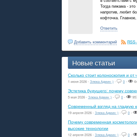
в соответствии с м
Тогда пижама - это
напротив, любит бо
кофточка. Главное,
Ответить
Добавить комментарий
RSS-
Новые статьи
Сколько стоит колоноскопия и от 
1 июня 2026 -
Злюка Админ ;)
-
0
-
6
Эстетика будущего: почему сов
5 мая 2026 -
Злюка Админ ;)
-
0
-
95
Современный взгляд на гладкую к
19 апреля 2026 -
Злюка Админ ;)
-
0
-
Почему современная косметологич
высокие технологии
12 апреля 2026 -
Злюка Админ ;)
-
0
-