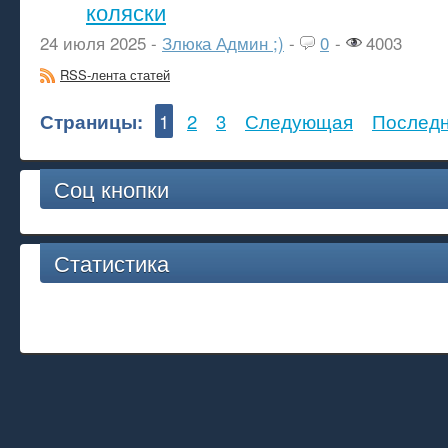
коляски
24 июля 2025 -
Злюка Админ ;)
-
0
-
4003
RSS-лента статей
Страницы:
1
2
3
Следующая
Послед
Соц кнопки
Статистика