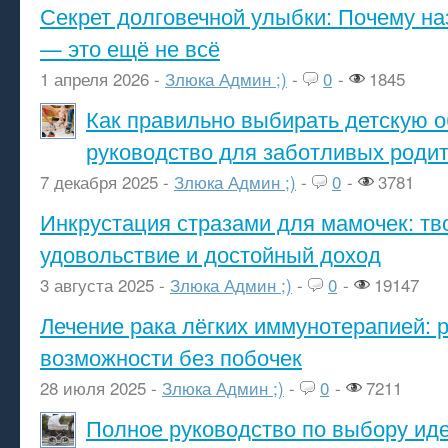
Секрет долговечной улыбки: Почему н
— это ещё не всё
1 апреля 2026 -
Злюка Админ ;)
-
0
-
1845
Как правильно выбирать детскую о
руководство для заботливых роди
7 декабря 2025 -
Злюка Админ ;)
-
0
-
3781
Инкрустация стразами для мамочек: тв
удовольствие и достойный доход
3 августа 2025 -
Злюка Админ ;)
-
0
-
19147
Лечение рака лёгких иммунотерапией: 
возможности без побочек
28 июля 2025 -
Злюка Админ ;)
-
0
-
7211
Полное руководство по выбору ид