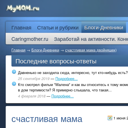
Главная
Статьи и рубрики
Блоги-Дневники
Caringmother.ru
Заработай на активности. Кон
Главная
→
Блоги-Дневники
→
счастливая мама двойняшек)
Последние вопросы-ответы
Давненько не заходила сюда, интересно, тут кто-нибудь есть?
25 сентября 2019
—
Подробнее...
Кто смотрел фильм "Малена" и как вы относитесь к тому моме
в дом терпимости? Я примерно слышала, что такая...
4 февраля 2018
—
Подробнее...
счастливая мама
1 июня 