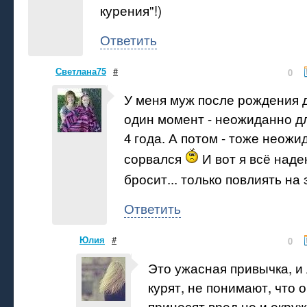
курения"!)
Ответить
Светлана75
#
0
У меня муж после рождения 
один момент - неожиданно дл
4 года. А потом - тоже неожи
сорвался
И вот я всё наде
бросит... только повлиять на
Ответить
Юлия
#
0
Это ужасная привычка, и
курят, не понимают, что 
приносят вред но и окру