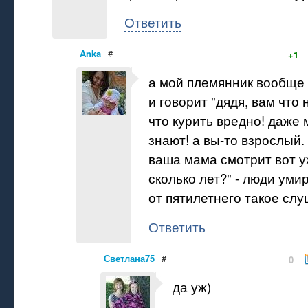
Ответить
Anka
#
+1
а мой племянник вообще 
и говорит "дядя, вам что 
что курить вредно! даже
знают! а вы-то взрослый. 
ваша мама смотрит вот уж
сколько лет?" - люди уми
от пятилетнего такое слуш
Ответить
Светлана75
#
0
да уж)