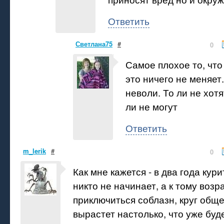
Ответить
Светлана75
#
0
Самое плохое то, ч
это ничего не меняет.
неволи. То ли не хотя
ли не могут
Ответить
m_lerik
#
0
Как мне кажется - в два года кур
никто не начинает, а к тому возр
приключиться соблазн, круг общ
вырастет настолько, что уже буд