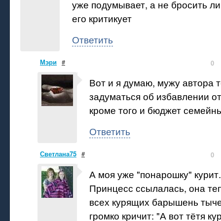
уже подумывает, а не бросить ли
его критикует
Ответить
Мэри
#
0
Вот и я думаю, мужу автора 
задуматься об избавлении от
кроме того и бюджет семейн
Ответить
Светлана75
#
0
А моя уже "понарошку" курит.
Принцесс ссылалась, она теп
всех курящих барышень тыче
громко кричит: "А вот тётя кур