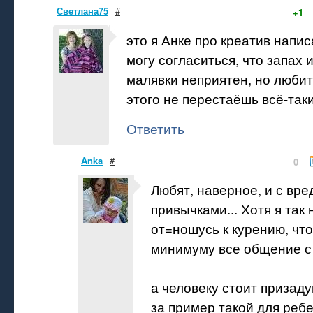
Светлана75
#
+1
это я Анке про креатив напис
могу согласиться, что запах и
малявки неприятен, но любит
этого не перестаёшь всё-таки.
Ответить
Anka
#
0
Любят, наверное, и с вр
привычками... Хотя я так
от=ношусь к курению, что
минимуму все общение с 
а человеку стоит призаду
за пример такой для реб