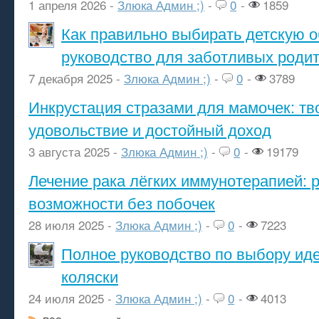
1 апреля 2026 -
Злюка Админ ;)
-
0
-
1859
Как правильно выбирать детскую о
руководство для заботливых роди
7 декабря 2025 -
Злюка Админ ;)
-
0
-
3789
Инкрустация стразами для мамочек: тв
удовольствие и достойный доход
3 августа 2025 -
Злюка Админ ;)
-
0
-
19179
Лечение рака лёгких иммунотерапией: 
возможности без побочек
28 июля 2025 -
Злюка Админ ;)
-
0
-
7223
Полное руководство по выбору ид
коляски
24 июля 2025 -
Злюка Админ ;)
-
0
-
4013