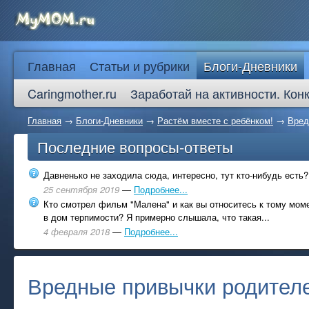
Главная
Статьи и рубрики
Блоги-Дневники
Caringmother.ru
Заработай на активности. Кон
Главная
→
Блоги-Дневники
→
Растём вместе с ребёнком!
→
Вред
Последние вопросы-ответы
Давненько не заходила сюда, интересно, тут кто-нибудь есть?
25 сентября 2019
—
Подробнее...
Кто смотрел фильм "Малена" и как вы относитесь к тому моме
в дом терпимости? Я примерно слышала, что такая...
4 февраля 2018
—
Подробнее...
Вредные привычки родител