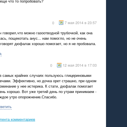
 еще что то попробовать?
7 мая 2014 в 23:57
0
ч говорил,что можно газоотводной трубочкой, как она
ась, пощекотать анус... нам помогло, но не очень
 говорят дюфалак хорошо помогает, но я не пробовала.
ь
12 мая 2014 в 17:03
0
в самых крайних случаях пользуюсь глицериновыми
ечами. Эффективно, но дочка орет страшно, при одном
оминание у нее истерика. К стати, дюфалак помогает
ень хорошо. Вот уже третий день по утрам принимаем -
ждое утро опорожнение.Спасибо.
ветить
лента комментариев