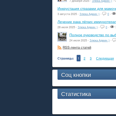
7 декабря 2025 -
Злюка Админ ;)
-
Инкрустация стразами для мамоче
3 августа 2025 -
Злюка Админ ;)
-
0
-
Лечение рака лёгких иммунотера
28 июля 2025 -
Злюка Админ ;)
-
0
-
Полное руководство по вы
24 июля 2025 -
Злюка Админ ;)
-
RSS-лента статей
Страницы:
1
2
3
Следующая
Соц кнопки
Статистика