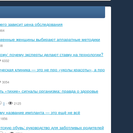
чего зависит цена обследования
464
ременные женщины выбирают аппаратные методики
08
ожу: почему эксперты делают ставку на технологии?
6332
еская клиника — это не про «уколы красоты», а про
3054
ь «тихие» сигналы организма: правда о здоровье
0
-
2125
ему название импланта — это ещё не всё
1856
тскую обувь: руководство для заботливых родителей