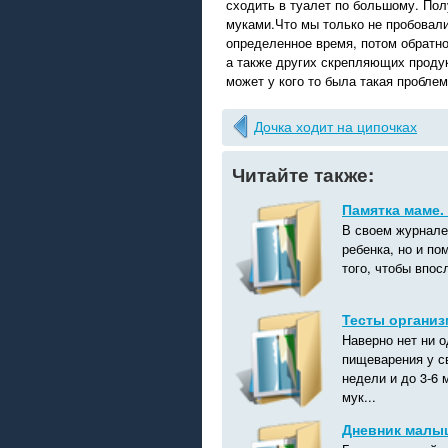
сходить в туалет по большому. Получ
муками.Что мы только не пробовали
определенное время, потом обратно
а также других скрепляющих продук
может у кого то была такая проблем
Дочка ходит на ципочках
Читайте также:
Памятка маме. 
В своем журнале
ребенка, но и п
того, чтобы впос
Тесты органи
Наверно нет ни 
пищеварения у св
недели и до 3-6
мук...
Дневник малы