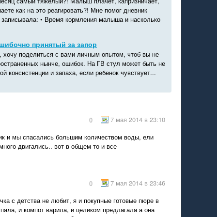
месяц самый тяжелый?! Малыш плачет, капризничает,
наете как на это реагировать?! Мне помог дневник
 записывала: • Время кормления малыша и насколько
ошибочно принятый за запор
, хочу поделиться с вами личным опытом, чтоб вы не
ространенных нынче, ошибок. На ГВ стул может быть не
й консистенции и запаха, если ребенок чувствует...
7 мая 2014 в 23:10
0
к и мы спасались большим количеством воды, ели
много двигались.. вот в общем-то и все
7 мая 2014 в 23:46
0
чка с детства не любит, я и покупные готовые пюре в
пала, и компот варила, и целиком предлагала а она