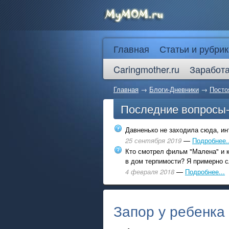
Главная
Статьи и рубрик
Caringmother.ru
Заработа
Главная
→
Блоги-Дневники
→
Посто
Последние вопросы
Давненько не заходила сюда, инт
25 сентября 2019
—
Подробнее..
Кто смотрел фильм "Малена" и к
в дом терпимости? Я примерно с
4 февраля 2018
—
Подробнее...
Запор у ребенка