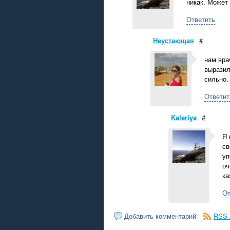
никак. Может
Ответить
Неустающая
#
нам вра
выразил
сильно.
Ответит
Kaleriya
#
Я 
св
уп
оч
ка
От
Добавить комментарий
RSS-