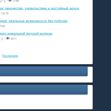
0
-
3788
к: творчество, удовольствие и достойный доход
19176
пией: реальные возможности без побочек
7222
бору идеальной детской коляски
0
-
4011
Последняя