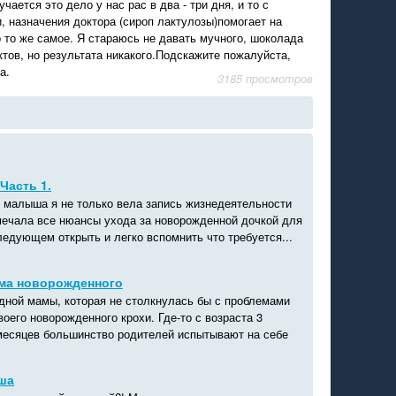
ается это дело у нас рас в два - три дня, и то с
, назначения доктора (сироп лактулозы)помогает на
 то же самое. Я стараюсь не давать мучного, шоколада
тов, но результата никакого.Подскажите пожалуйста,
а.
3185 просмотров
Часть 1.
 малыша я не только вела запись жизнедеятельности
омечала все нюансы ухода за новорожденной дочкой для
ледующем открыть и легко вспомнить что требуется...
зма новорожденного
одной мамы, которая не столкнулась бы с проблемами
оего новорожденного крохи. Где-то с возраста 3
 месяцев большинство родителей испытывают на себе
ша