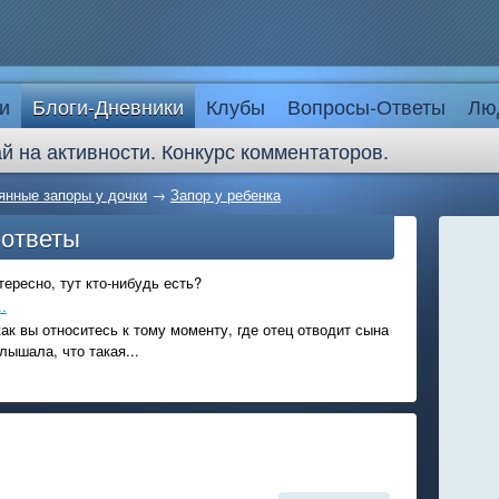
и
Блоги-Дневники
Клубы
Вопросы-Ответы
Лю
й на активности. Конкурс комментаторов.
янные запоры у дочки
→
Запор у ребенка
-ответы
ересно, тут кто-нибудь есть?
.
ак вы относитесь к тому моменту, где отец отводит сына
лышала, что такая...