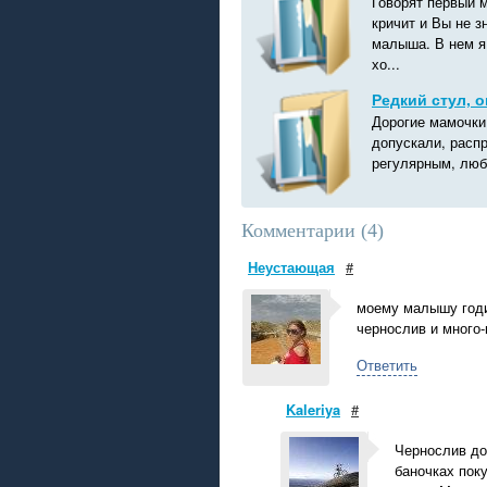
Говорят первый 
кричит и Вы не з
малыша. В нем я
хо...
Редкий стул, 
Дорогие мамочки
допускали, расп
регулярным, любо
Комментарии (
4
)
Неустающая
#
моему малышу годи
чернослив и много-
Ответить
Kaleriya
#
Чернослив до
баночках поку