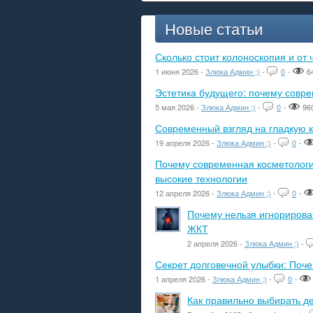
Новые статьи
Сколько стоит колоноскопия и от 
1 июня 2026 -
Злюка Админ ;)
-
0
-
6
Эстетика будущего: почему сов
5 мая 2026 -
Злюка Админ ;)
-
0
-
96
Современный взгляд на гладкую к
19 апреля 2026 -
Злюка Админ ;)
-
0
-
Почему современная косметологич
высокие технологии
12 апреля 2026 -
Злюка Админ ;)
-
0
-
Почему нельзя игнорироват
ЖКТ
2 апреля 2026 -
Злюка Админ ;)
-
Секрет долговечной улыбки: Поч
1 апреля 2026 -
Злюка Админ ;)
-
0
-
Как правильно выбирать де