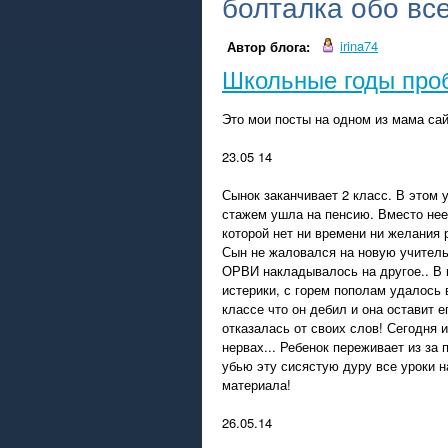
болталка обо вс
irina74
Автор блога:
Школьные годы про
Это мои посты на одном из мама сай
23.05 14
Сынок заканчивает 2 класс. В этом
стажем ушла на пенсию. Вместо нее
которой нет ни времени ни желания 
Сын не жаловался на новую учительн
ОРВИ накладывалось на другое.. В и
истерики, с горем пополам удалось 
классе что он дебил и она оставит е
отказалась от своих слов! Сегодня и
нервах... Ребенок переживает из за п
убью эту сисястую дуру все уроки 
материала!
26.05.14