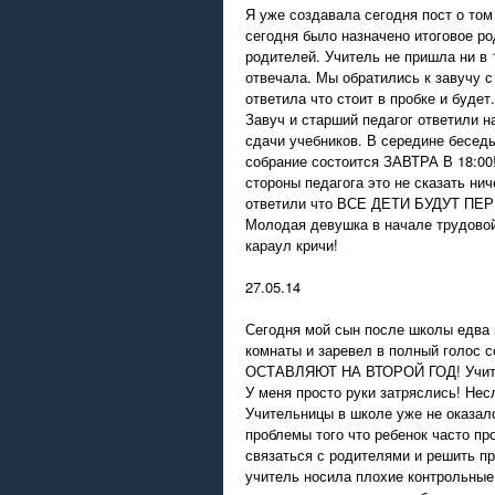
Я уже создавала сегодня пост о том
сегодня было назначено итоговое ро
родителей. Учитель не пришла ни в 
отвечала. Мы обратились к завучу с
ответила что стоит в пробке и будет
Завуч и старший педагог ответили н
сдачи учебников. В середине бесед
собрание состоится ЗАВТРА В 18:00!
стороны педагога это не сказать нич
ответили что ВСЕ ДЕТИ БУДУТ ПЕР
Молодая девушка в начале трудовой
караул кричи!
27.05.14
Сегодня мой сын после школы едва 
комнаты и заревел в полный голос 
ОСТАВЛЯЮТ НА ВТОРОЙ ГОД! Учител
У меня просто руки затряслись! Нес
Учительницы в школе уже не оказалос
проблемы того что ребенок часто пр
связаться с родителями и решить п
учитель носила плохие контрольные 