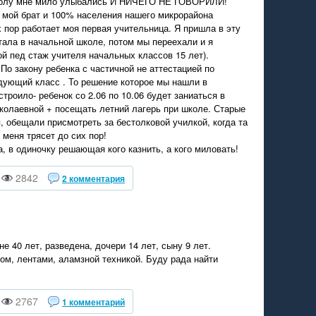
школу мне мило улыбались И НИЧЕГО НЕ ГОВОРИЛИ!
и мой брат и 100% населения нашего микрорайона
х пор работает моя первая учительница. Я пришла в эту
тала в начальной школе, потом мы переехали и я
ой пед стаж учителя начальных классов 15 лет).
По закону ребенка с частичной не аттестацией по
ующий класс . То решение которое мы нашли в
троило- ребенок со 2.06 по 10.06 будет заниаться в
колаевной + посещать летний лагерь при школе. Старые
, обещали присмотреть за бестолковой училкой, когда та
 меня трясет до сих пор!
, в одиночку решающая кого казнить, а кого миловать!
2842
2 комментария
е 40 лет, разведена, дочери 14 лет, сыну 9 лет.
ом, лентами, аламзной техникой. Буду рада найти
2767
1 комментарий