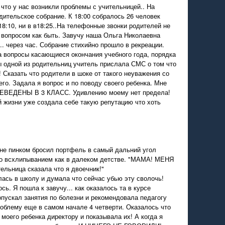
 что у нас возникли проблемы с учительницей.. На
дительское собрание. К 18:00 собралось 26 человек
18:10, ни в в18:25..На телефонные звонки родителей не
 вопросом как быть. Завучу наша Ольга Николаевна
... через час. Собрание стихийно прошло в рекреации.
а вопросы касающиеся окончания учебного года, порядка
ы одной из родительниц учитель прислала СМС о том что
 Сказать что родители в шоке от такого неуважения со
его. Задала я вопрос и по поводу своего ребенка. Мне
ЕВЕДЕНЫ В 3 КЛАСС. Удивлению моему нет предела!
 жизни уже создала себе такую репутацию что хоть
не пинком бросил портфель в самый дальний угол
со всхлипыванием как в далеком детстве. "МАМА! МЕНЯ
ьница сказала что я двоечник!"
лась в школу и думала что сейчас убью эту сволочь!
ь. Я пошла к завучу... как оказалось та в курсе
опускал занятия по болезни и рекомендовала педагогу
роблему еще в самом начале 4 четверти. Оказалось что
моего ребенка директору и показывала их! А когда я