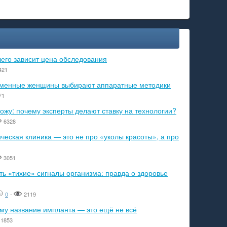
чего зависит цена обследования
421
ременные женщины выбирают аппаратные методики
71
ожу: почему эксперты делают ставку на технологии?
6328
еская клиника — это не про «уколы красоты», а про
3051
ь «тихие» сигналы организма: правда о здоровье
0
-
2119
ему название импланта — это ещё не всё
1853