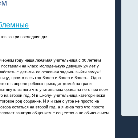
ем
блемные
тов за три последние дня
 учебном году наша любимая учительница с 30 летним
 поставили на класс молоденькую девушку 24 лет у
работать с детьми- ее основная задача- выйти замуж!.
ицу, просто весь год болел и болел и болел... Одно
тоге в апреле ребенок приходит домой на грани
вытянуть из него что учительница орала на него при всем
го на второй год. Я в школу- учительница категорически
тоговое род собрание. И я и сын с утра не просто на
озора остаться на второй год, а я из-за того что просто
напролет занятую общением с соц сетях а не обьяснением