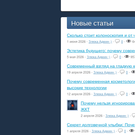
Новые статьи
Сколько стоит колоноскопия и от 
1 июня 2026 -
Злюка Админ ;)
-
0
-
6
Эстетика будущего: почему сов
5 мая 2026 -
Злюка Админ ;)
-
0
-
95
Современный взгляд на гладкую к
19 апреля 2026 -
Злюка Админ ;)
-
0
-
Почему современная косметологич
высокие технологии
12 апреля 2026 -
Злюка Админ ;)
-
0
-
Почему нельзя игнорироват
ЖКТ
2 апреля 2026 -
Злюка Админ ;)
-
Секрет долговечной улыбки: Поч
1 апреля 2026 -
Злюка Админ ;)
-
0
-