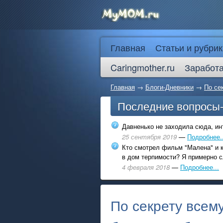
Главная
Статьи и рубрик
Caringmother.ru
Заработа
Главная
→
Блоги-Дневники
→
По се
Последние вопросы
Давненько не заходила сюда, инт
25 сентября 2019
—
Подробнее..
Кто смотрел фильм "Малена" и к
в дом терпимости? Я примерно с
4 февраля 2018
—
Подробнее...
По секрету всему