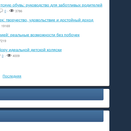
тскую обувь: руководство для заботливых родителей
0
-
3786
к: творчество, удовольствие и достойный доход
19169
пией: реальные возможности без побочек
7219
бору идеальной детской коляски
0
-
4009
Последняя