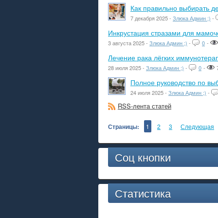
Как правильно выбирать де
7 декабря 2025 -
Злюка Админ ;)
-
Инкрустация стразами для мамоче
3 августа 2025 -
Злюка Админ ;)
-
0
-
Лечение рака лёгких иммунотера
28 июля 2025 -
Злюка Админ ;)
-
0
-
Полное руководство по вы
24 июля 2025 -
Злюка Админ ;)
-
RSS-лента статей
Страницы:
1
2
3
Следующая
Соц кнопки
Статистика