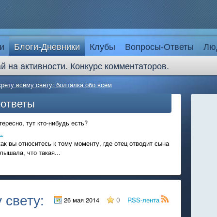
и
Блоги-Дневники
Клубы
Вопросы-Ответы
Лю
й на активности. Конкурс комментаторов.
крету всему свету: болталка обо всем
-ответы
ересно, тут кто-нибудь есть?
.
ак вы относитесь к тому моменту, где отец отводит сына
лышала, что такая...
 свету:
0
26 мая 2014
RSS-лента