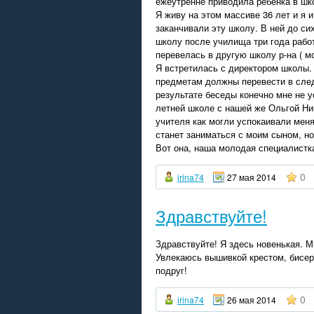
ежеутренне приводила ребенка в 
Я живу на этом массиве 36 лет и я 
заканчивали эту школу. В ней до си
школу после училища три года рабо
перевелась в другую школу р-на ( м
Я встретилась с директором школы. 
предметам должны перевести в след
результате беседы конечно мне не ус
летней школе с нашей же Ольгой Ни
учителя как могли успокаивали меня
станет заниматься с моим сыном, но
Вот она, наша молодая специалистка
0
irina74
27 мая 2014
Здравствуйте!
Здравствуйте! Я здесь новенькая. Мн
Увлекаюсь вышивкой крестом, бисер
подруг!
0
irina74
26 мая 2014