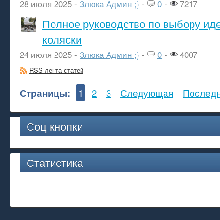
28 июля 2025 -
Злюка Админ ;)
-
0
-
7217
Полное руководство по выбору ид
коляски
24 июля 2025 -
Злюка Админ ;)
-
0
-
4007
RSS-лента статей
Страницы:
1
2
3
Следующая
Послед
Соц кнопки
Статистика