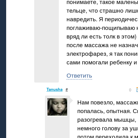
понимаете, такое малень
тельце, что страшно лиш
навредить. Я периодичес
поглаживаю-пощипываю н
вряд ли есть толк в этом)
после массажа не назна
электрофарез, я так пон
сами помогали ребенку и
Ответить
Tanusha
#
0
Нам повезло, массаж
попалась, опытная. 
разогревала мышцы, 
немного голову за уш
потом переходила к 