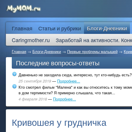
Главная
Статьи и рубрики
Блоги-Дневники
Caringmother.ru
Заработай на активности. Кон
Главная
→
Блоги-Дневники
→
Первые проблемы малышей
→
Крив
Последние вопросы-ответы
Давненько не заходила сюда, интересно, тут кто-нибудь есть?
25 сентября 2019
—
Подробнее...
Кто смотрел фильм "Малена" и как вы относитесь к тому моме
в дом терпимости? Я примерно слышала, что такая...
4 февраля 2018
—
Подробнее...
Кривошея у грудничка