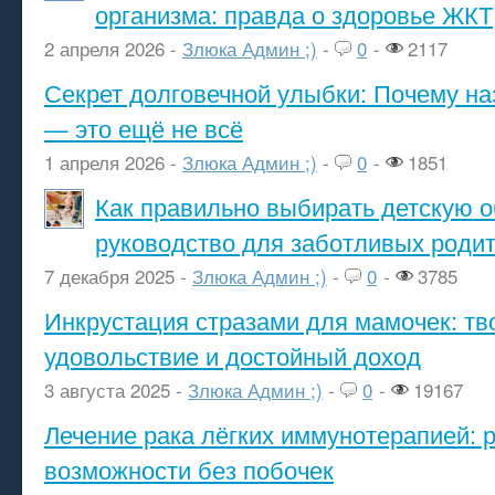
организма: правда о здоровье ЖКТ
2 апреля 2026 -
Злюка Админ ;)
-
0
-
2117
Секрет долговечной улыбки: Почему н
— это ещё не всё
1 апреля 2026 -
Злюка Админ ;)
-
0
-
1851
Как правильно выбирать детскую о
руководство для заботливых роди
7 декабря 2025 -
Злюка Админ ;)
-
0
-
3785
Инкрустация стразами для мамочек: тв
удовольствие и достойный доход
3 августа 2025 -
Злюка Админ ;)
-
0
-
19167
Лечение рака лёгких иммунотерапией: 
возможности без побочек