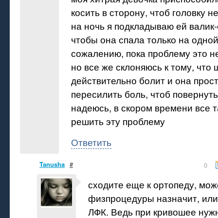
косить в сторону, чтоб головку н
на ночь я подкладываю ей валик-
чтобы она спала только на одной 
сожалению, пока проблему это н
но все же склоняюсь к тому, что 
действительно болит и она прос
пересилить боль, чтоб повернуть
надеюсь, в скором времени все т
решить эту проблему
Ответить
Tanusha
#
0
сходите еще к ортопеду, може
физпроцедуры назначит, или
ЛФК. Ведь при кривошее нуж