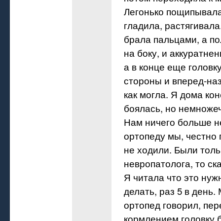
Легонько пощипывала
гладила, растягивал
брала пальцами, а п
на боку, и аккуратнен
а в конце еще головку
стороны и вперед-на
как могла. Я дома кон
боялась, но немноже
Нам ничего больше не
ортопеду мы, честно 
не ходили. Были толь
невропатолога, то ск
Я читала что это нуж
делать, раз 5 в день.
ортопед говорил, пе
кормлением головку б