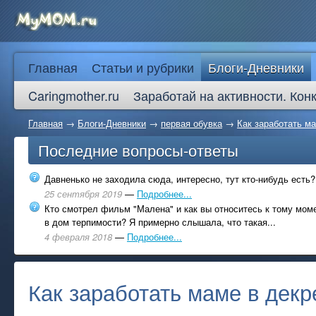
Главная
Статьи и рубрики
Блоги-Дневники
Caringmother.ru
Заработай на активности. Кон
Главная
→
Блоги-Дневники
→
первая обувка
→
Как заработать м
Последние вопросы-ответы
Давненько не заходила сюда, интересно, тут кто-нибудь есть?
25 сентября 2019
—
Подробнее...
Кто смотрел фильм "Малена" и как вы относитесь к тому моме
в дом терпимости? Я примерно слышала, что такая...
4 февраля 2018
—
Подробнее...
Как заработать маме в декр