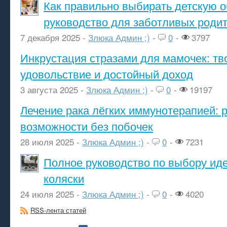
Как правильно выбирать детскую о
руководство для заботливых роди
7 декабря 2025 -
Злюка Админ ;)
-
0
-
3797
Инкрустация стразами для мамочек: тв
удовольствие и достойный доход
3 августа 2025 -
Злюка Админ ;)
-
0
-
19197
Лечение рака лёгких иммунотерапией: 
возможности без побочек
28 июля 2025 -
Злюка Админ ;)
-
0
-
7231
Полное руководство по выбору ид
коляски
24 июля 2025 -
Злюка Админ ;)
-
0
-
4020
RSS-лента статей