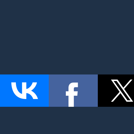
MyMom.ru - Моя мама: все о детях и семье. Семейный по
беременность и роды, дети, красота и здоровье. © 2026