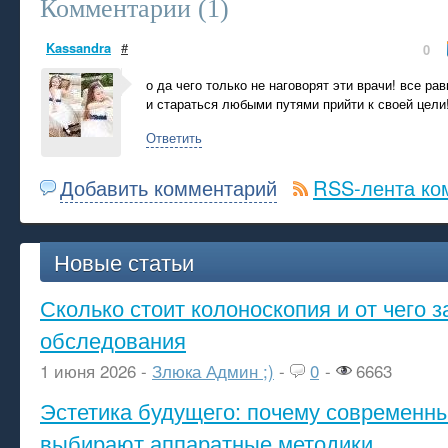
Комментарии (
1
)
Kassandra
#
0
о да чего только не наговорят эти врачи! все ра
и стараться любыми путями прийти к своей цели
Ответить
Добавить комментарий
RSS-лента ко
Новые статьи
Сколько стоит колоноскопия и от чего з
обследования
1 июня 2026 -
Злюка Админ ;)
-
0
-
6663
Эстетика будущего: почему современ
выбирают аппаратные методики