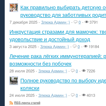
Как правильно выбирать детскую о
руководство для заботливых роди
7 декабря 2025 -
Злюка Админ ;)
-
0
-
3791
Инкрустация стразами для мамочек: тв
удовольствие и достойный доход
3 августа 2025 -
Злюка Админ ;)
-
0
-
19184
Лечение рака лёгких иммунотерапией: 
возможности без побочек
28 июля 2025 -
Злюка Админ ;)
-
0
-
7226
Полное руководство по выбору ид
коляски
24 июля 2025 -
Злюка Админ ;)
-
0
-
4013
RSS-лента статей