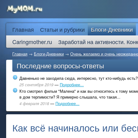
Главная
Статьи и рубрики
Блоги-Дневники
Caringmother.ru
Заработай на активности. Кон
Главная
→
Блоги-Дневники
→
Очень желаемо и очень неожиданно
Последние вопросы-ответы
Давненько не заходила сюда, интересно, тут кто-нибудь есть?
25 сентября 2019
—
Подробнее...
Кто смотрел фильм "Малена" и как вы относитесь к тому моме
в дом терпимости? Я примерно слышала, что такая...
4 февраля 2018
—
Подробнее...
Как всё начиналось или бе