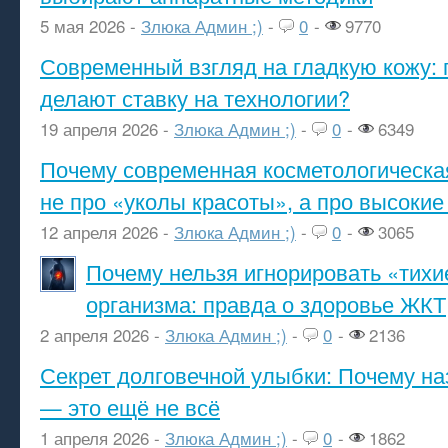
5 мая 2026 -
Злюка Админ ;)
-
0
-
9770
Современный взгляд на гладкую кожу: 
делают ставку на технологии?
19 апреля 2026 -
Злюка Админ ;)
-
0
-
6349
Почему современная косметологическа
не про «уколы красоты», а про высокие
12 апреля 2026 -
Злюка Админ ;)
-
0
-
3065
Почему нельзя игнорировать «тихи
организма: правда о здоровье ЖКТ
2 апреля 2026 -
Злюка Админ ;)
-
0
-
2136
Секрет долговечной улыбки: Почему н
— это ещё не всё
1 апреля 2026 -
Злюка Админ ;)
-
0
-
1862