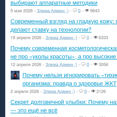
выбирают аппаратные методики
5 мая 2026 -
Злюка Админ ;)
-
0
-
9643
Современный взгляд на гладкую кожу: 
делают ставку на технологии?
19 апреля 2026 -
Злюка Админ ;)
-
0
-
6333
Почему современная косметологическа
не про «уколы красоты», а про высокие
12 апреля 2026 -
Злюка Админ ;)
-
0
-
3056
Почему нельзя игнорировать «тихи
организма: правда о здоровье ЖКТ
2 апреля 2026 -
Злюка Админ ;)
-
0
-
2126
Секрет долговечной улыбки: Почему н
— это ещё не всё