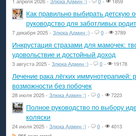
1 апреля 2026 -
Злюка Админ ;)
-
0
-
1859
Как правильно выбирать детскую о
руководство для заботливых роди
7 декабря 2025 -
Злюка Админ ;)
-
0
-
3789
Инкрустация стразами для мамочек: тв
удовольствие и достойный доход
3 августа 2025 -
Злюка Админ ;)
-
0
-
19178
Лечение рака лёгких иммунотерапией: 
возможности без побочек
28 июля 2025 -
Злюка Админ ;)
-
0
-
7223
Полное руководство по выбору ид
коляски
24 июля 2025 -
Злюка Админ ;)
-
0
-
4013
RSS-лента статей