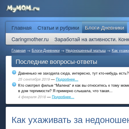
Главная
Статьи и рубрики
Блоги-Дневники
Caringmother.ru
Заработай на активности. Кон
Главная
→
Блоги-Дневники
→
Недоношенный малыш
→
Как ухаж
Последние вопросы-ответы
Давненько не заходила сюда, интересно, тут кто-нибудь есть?
25 сентября 2019
—
Подробнее...
Кто смотрел фильм "Малена" и как вы относитесь к тому моме
в дом терпимости? Я примерно слышала, что такая...
4 февраля 2018
—
Подробнее...
Как ухаживать за недонош