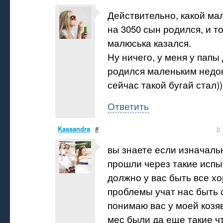
Действительно, какой ма
на 3050 сын родился, и т
малюська казался.
Ну ничего, у меня у папы
родился маленьким недо
сейчас такой бугай стал))
Ответить
Kassandra
#
0
вы знаете если изначал
прошли через такие исп
должно у вас быть все х
проблемы учат нас быть 
понимаю вас у моей козяв
мес были да еще такие ч