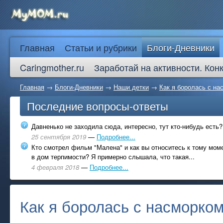
Главная
Статьи и рубрики
Блоги-Дневники
Caringmother.ru
Заработай на активности. Кон
Главная
→
Блоги-Дневники
→
Наши детки
→
Как я боролась с на
Последние вопросы-ответы
Давненько не заходила сюда, интересно, тут кто-нибудь есть?
25 сентября 2019
—
Подробнее...
Кто смотрел фильм "Малена" и как вы относитесь к тому моме
в дом терпимости? Я примерно слышала, что такая...
4 февраля 2018
—
Подробнее...
Как я боролась с насморком