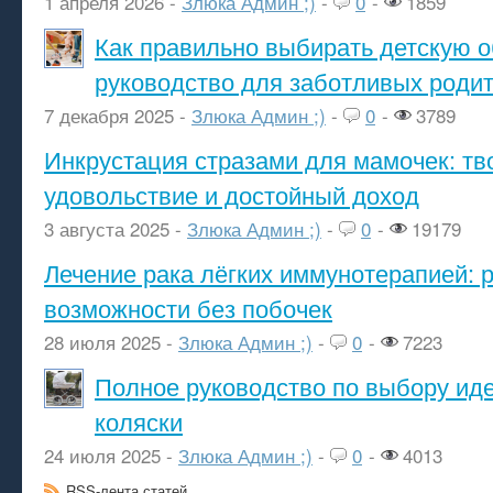
1 апреля 2026 -
Злюка Админ ;)
-
0
-
1859
Как правильно выбирать детскую о
руководство для заботливых роди
7 декабря 2025 -
Злюка Админ ;)
-
0
-
3789
Инкрустация стразами для мамочек: тв
удовольствие и достойный доход
3 августа 2025 -
Злюка Админ ;)
-
0
-
19179
Лечение рака лёгких иммунотерапией: 
возможности без побочек
28 июля 2025 -
Злюка Админ ;)
-
0
-
7223
Полное руководство по выбору ид
коляски
24 июля 2025 -
Злюка Админ ;)
-
0
-
4013
RSS-лента статей