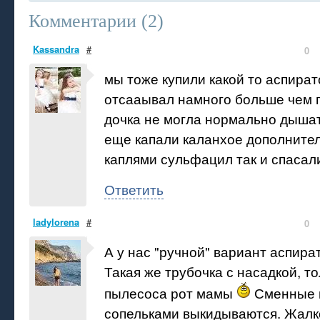
Комментарии (
2
)
Kassandra
#
0
мы тоже купили какой то аспират
отсааывал намного больше чем г
дочка не могла нормально дыша
еще капали каланхое дополнител
каплями сульфацил так и спасали
Ответить
ladylorena
#
0
А у нас "ручной" вариант аспира
Такая же трубочка с насадкой, т
пылесоса рот мамы
Сменные н
сопельками выкидываются. Жалк