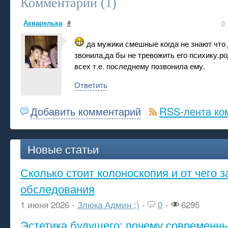
Комментарии (
1
)
Акварелька
#
0
да мужики смешные когда не знают что 
звонила,да бы не тревожить его психику.р
всех т.е. последнему позвонила ему.
Ответить
Добавить комментарий
RSS-лента ко
Новые статьи
Сколько стоит колоноскопия и от чего з
обследования
1 июня 2026 -
Злюка Админ ;)
-
0
-
6295
Эстетика будущего: почему современ