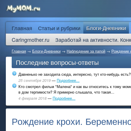
Главная
Статьи и рубрики
Блоги-Дневники
Caringmother.ru
Заработай на активности. Кон
Главная
→
Блоги-Дневники
→
Наблюдение за папой
→
Рождение 
Последние вопросы-ответы
Давненько не заходила сюда, интересно, тут кто-нибудь есть?
25 сентября 2019
—
Подробнее...
Кто смотрел фильм "Малена" и как вы относитесь к тому моме
в дом терпимости? Я примерно слышала, что такая...
4 февраля 2018
—
Подробнее...
Рождение крохи. Беременно