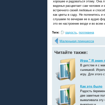
хорошее и радоваться этому. Она л
виденья расцветает сам человек и 
встречного своей любовью и способ
как цветы в саду. Не поленитесь и 
слушаем по вечерам ее в аудио фор
это ее настроение везде и во всем
Теги:
радость
,
поллианна
Маленькая принцесса
Читайте также:
Игра " Я знаю 
В детстве я с ма
сынишкой. Играт
игру. Для этого 
Как это было
Радость беремен
две заветные по
вымаливала эту 
выкидыш н...