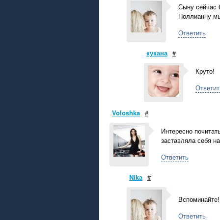
Сыну сейчас 6
Поллианну мы
Ответить
кукана
#
Круто!
Ответит
Voloshka
#
Интересно почитать
заставляла себя на
Ответить
Nika
#
Вспоминайте
Ответить