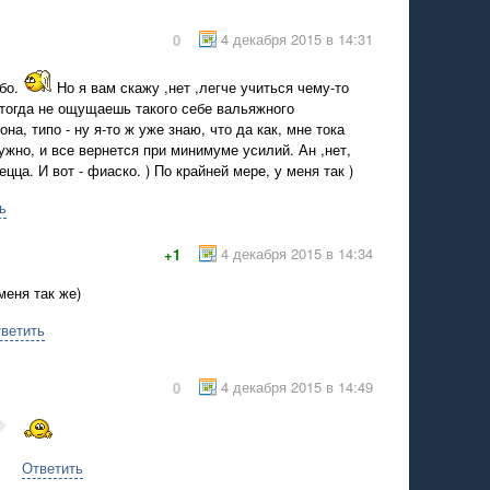
4 декабря 2015 в 14:31
0
ибо.
Но я вам скажу ,нет ,легче учиться чему-то
-тогда не ощущаешь такого себе вальяжного
на, типо - ну я-то ж уже знаю, что да как, мне тока
ужно, и все вернется при минимуме усилий. Ан ,нет,
цца. И вот - фиаско. ) По крайней мере, у меня так )
ь
4 декабря 2015 в 14:34
+1
меня так же)
ветить
4 декабря 2015 в 14:49
0
Ответить