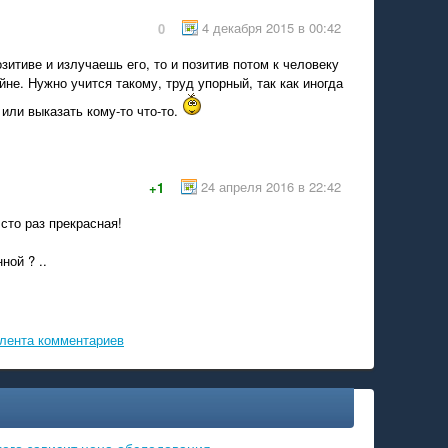
4 декабря 2015 в 00:42
0
зитиве и излучаешь его, то и позитив потом к человеку
не. Нужно учится такому, труд упорный, так как иногда
 или выказать кому-то что-то.
24 апреля 2016 в 22:42
+1
 сто раз прекрасная!
ной ? ..
лента комментариев