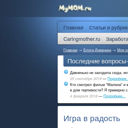
Главная
Статьи и рубрик
Caringmother.ru
Заработа
Главная
→
Блоги-Дневники
→
Моя р
Последние вопросы
Давненько не заходила сюда, инт
25 сентября 2019
—
Подробнее..
Кто смотрел фильм "Малена" и к
в дом терпимости? Я примерно с
4 февраля 2018
—
Подробнее...
Игра в радость