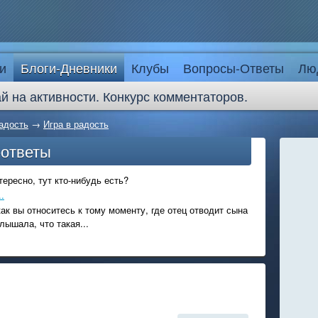
и
Блоги-Дневники
Клубы
Вопросы-Ответы
Лю
й на активности. Конкурс комментаторов.
адость
→
Игра в радость
-ответы
ересно, тут кто-нибудь есть?
.
ак вы относитесь к тому моменту, где отец отводит сына
лышала, что такая...