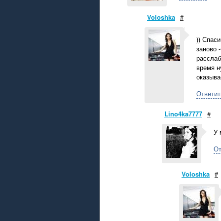
Voloshka
#
)) Спас
заново 
расслабо
время н
оказывае
Ответит
Lino4ka7777
#
У 
От
Voloshka
#