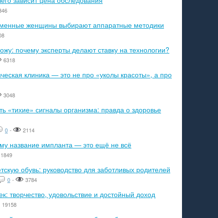
чего зависит цена обследования
346
ременные женщины выбирают аппаратные методики
08
ожу: почему эксперты делают ставку на технологии?
6318
еская клиника — это не про «уколы красоты», а про
3048
ь «тихие» сигналы организма: правда о здоровье
0
-
2114
ему название импланта — это ещё не всё
1849
тскую обувь: руководство для заботливых родителей
0
-
3784
к: творчество, удовольствие и достойный доход
19158