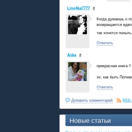
Lino4ka7777
#
Когда думаешь о по
возвращается вдвой
так хочется поныть
Ответить
Anka
#
прекрасная книга !!
эх, как быть Полиан
Ответить
Добавить комментарий
RSS-
Новые статьи