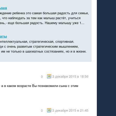
лыша
ождение ребенка это самая большая радость для семьи,
, что наблюдать за тем как малыш растёт, учиться
изнь,- еще большая радость. Нашему малышу уже 1...
маты
нтеллектуальная, стратегическая, спортивная.
и с очень развитым стратегическим мышлением,
 им не только в шахматных состязаниях, но и в жизни.
3 декабря 2015 в 18:56
0
 а в каком возрасте Вы познакомили сына с этим
3 декабря 2015 в 21:45
0