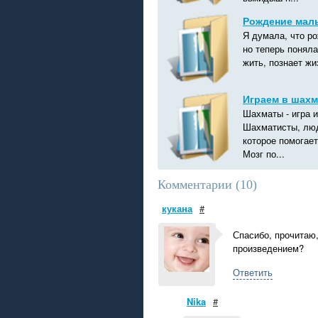
Рождение ма
Я думала, что р
но теперь поняла
жить, познает ж
Играем в шах
Шахматы - игра и
Шахматисты, люд
которое помогает
Мозг по...
Комментарии (
10
)
кукана
#
Спасибо, прочитаю,
произведением?
Ответить
Nika
#