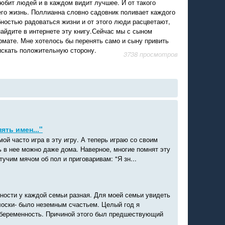
юбит людей и в каждом видит лучшее. И от такого
его жизнь. Поллианна словно садовник поливает каждого
ностью радоваться жизни и от этого люди расцветают,
найдите в интернете эту книгу.Сейчас мы с сыном
мате. Мне хотелось бы перенять само и сыну привить
 искать положительную сторону.
3738 просмотров
пять имен..."
мой часто игра в эту игру. А теперь играю со своим
ь в нее можно даже дома. Наверное, многие помнят эту
стучим мячом об пол и приговаривам: "Я зн...
ности у каждой семьи разная. Для моей семьи увидеть
лоски- было неземным счастьем. Целый год я
беременность. Причиной этого был предшествующий