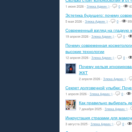
Сколько стоит колоноскопия и от 
1 июня 2026 -
Злюка Админ ;)
-
0
-
6
Эстетика будущего: почему сов
5 мая 2026 -
Злюка Админ ;)
-
0
-
95
Современный взгляд на гладкую к
19 апреля 2026 -
Злюка Админ ;)
-
0
-
Почему современная косметологич
высокие технологии
12 апреля 2026 -
Злюка Админ ;)
-
0
-
Почему нельзя игнорироват
ЖКТ
2 апреля 2026 -
Злюка Админ ;)
-
Секрет долговечной улыбки: Поч
1 апреля 2026 -
Злюка Админ ;)
-
0
-
Как правильно выбирать де
7 декабря 2025 -
Злюка Админ ;)
-
Инкрустация стразами для мамоче
3 августа 2025 -
Злюка Админ ;)
-
0
-