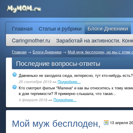
Главная
Статьи и рубрики
Блоги-Дневники
Caringmother.ru
Заработай на активности. Кон
Главная
→
Блоги-Дневники
→
Мой муж бесплоден, но мы с этим 
Последние вопросы-ответы
Давненько не заходила сюда, интересно, тут кто-нибудь есть?
25 сентября 2019
—
Подробнее...
Кто смотрел фильм "Малена" и как вы относитесь к тому моме
в дом терпимости? Я примерно слышала, что такая...
4 февраля 2018
—
Подробнее...
Мой муж бесплоден,
13 апреля 2