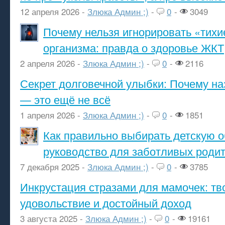
12 апреля 2026 -
Злюка Админ ;)
-
0
-
3049
Почему нельзя игнорировать «тихи
организма: правда о здоровье ЖКТ
2 апреля 2026 -
Злюка Админ ;)
-
0
-
2116
Секрет долговечной улыбки: Почему н
— это ещё не всё
1 апреля 2026 -
Злюка Админ ;)
-
0
-
1851
Как правильно выбирать детскую о
руководство для заботливых роди
7 декабря 2025 -
Злюка Админ ;)
-
0
-
3785
Инкрустация стразами для мамочек: тв
удовольствие и достойный доход
3 августа 2025 -
Злюка Админ ;)
-
0
-
19161