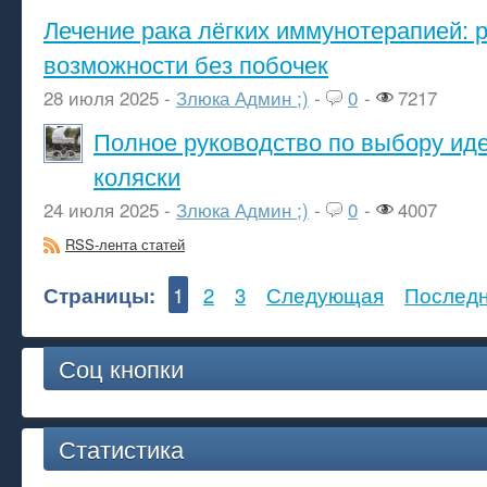
Лечение рака лёгких иммунотерапией: 
возможности без побочек
28 июля 2025 -
Злюка Админ ;)
-
0
-
7217
Полное руководство по выбору ид
коляски
24 июля 2025 -
Злюка Админ ;)
-
0
-
4007
RSS-лента статей
Страницы:
1
2
3
Следующая
Послед
Соц кнопки
Статистика