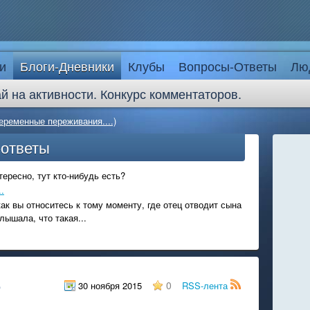
и
Блоги-Дневники
Клубы
Вопросы-Ответы
Лю
й на активности. Конкурс комментаторов.
еременные переживания....)
-ответы
ересно, тут кто-нибудь есть?
.
ак вы относитесь к тому моменту, где отец отводит сына
лышала, что такая...
е
0
30 ноября 2015
RSS-лента