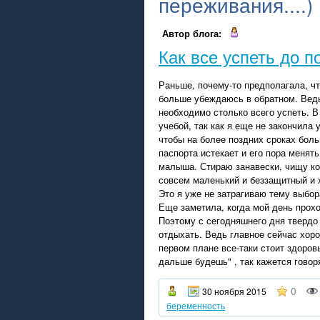
переживания....)
Автор блога:
Как все успеть до п
Раньше, почему-то предполагала, чт
больше убеждаюсь в обратном. Вед
необходимо столько всего успеть. В
учебой, так как я еще не закончила
чтобы на более поздних сроках боль
паспорта истекает и его пора менят
малыша. Стираю занавески, чищу ко
совсем маленький и беззащитный и х
Это я уже не затрагиваю тему выбор
Еще заметила, когда мой день прохо
Поэтому с сегодняшнего дня твердо
отдыхать. Ведь главное сейчас хоро
первом плане все-таки стоит здоров
дальше будешь" , так кажется говор
0
30 ноября 2015
беременность