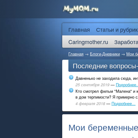
Главная
Статьи и рубрик
Caringmother.ru
Заработа
Главная
→
Блоги-Дневники
→
Мои б
Последние вопросы
Давненько не заходила сюда, инт
25 сентября 2019
—
Подробнее..
Кто смотрел фильм "Малена" и к
в дом терпимости? Я примерно с
4 февраля 2018
—
Подробнее...
Мои беременны