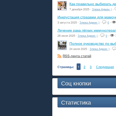
Как правильно выбирать де
7 декабря 2025 -
Злюка Админ ;)
-
Инкрустация стразами для мамоче
3 августа 2025 -
Злюка Админ ;)
-
0
-
Лечение рака лёгких иммунотера
28 июля 2025 -
Злюка Админ ;)
-
0
-
Полное руководство по вы
24 июля 2025 -
Злюка Админ ;)
-
RSS-лента статей
Страницы:
1
2
3
Следующая
Соц кнопки
Статистика