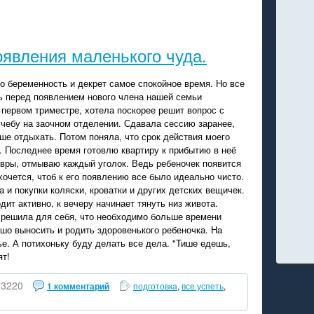
оявления маленького чуда.
о беременность и декрет самое спокойное время. Но все
ь перед появлением нового члена нашей семьи
 первом триместре, хотела поскорее решит вопрос с
 учебу на заочном отделении. Сдавала сессию заранее,
ше отдыхать. Потом поняла, что срок действия моего
ь. Последнее время готовлю квартиру к прибытию в неё
вры, отмываю каждый уголок. Ведь ребеночек появится
очется, чтоб к его появлению все было идеально чисто.
а и покупки коляски, кроватки и других детских вещичек.
дит активно, к вечеру начинает тянуть низ живота.
 решила для себя, что необходимо больше времени
шо выносить и родить здоровенького ребеночка. На
ье. А потихоньку буду делать все дела. "Тише едешь,
ят!
3220
1 комментарий
подготовка
,
все успеть
,