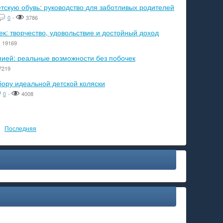
тскую обувь: руководство для заботливых родителей
0
-
3786
к: творчество, удовольствие и достойный доход
19169
пией: реальные возможности без побочек
7219
бору идеальной детской коляски
0
-
4008
Последняя