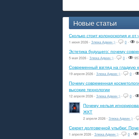
Новые статьи
Сколько стоит колоноскопия и от 
1 июня 2026 -
Злюка Админ ;)
-
0
-
6
Эстетика будущего: почему сов
5 мая 2026 -
Злюка Админ ;)
-
0
-
95
Современный взгляд на гладкую к
19 апреля 2026 -
Злюка Админ ;)
-
0
-
Почему современная косметологич
высокие технологии
12 апреля 2026 -
Злюка Админ ;)
-
0
-
Почему нельзя игнорироват
ЖКТ
2 апреля 2026 -
Злюка Админ ;)
-
Секрет долговечной улыбки: Поч
1 апреля 2026 -
Злюка Админ ;)
-
0
-