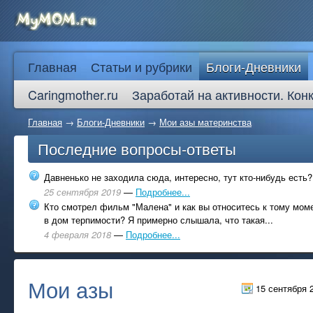
Главная
Статьи и рубрики
Блоги-Дневники
Caringmother.ru
Заработай на активности. Кон
Главная
→
Блоги-Дневники
→
Мои азы материнства
Последние вопросы-ответы
Давненько не заходила сюда, интересно, тут кто-нибудь есть?
25 сентября 2019
—
Подробнее...
Кто смотрел фильм "Малена" и как вы относитесь к тому моме
в дом терпимости? Я примерно слышала, что такая...
4 февраля 2018
—
Подробнее...
Мои азы
15 сентября 