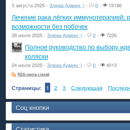
3 августа 2025 -
Злюка Админ ;)
-
0
-
19186
Лечение рака лёгких иммунотерапией: 
возможности без побочек
28 июля 2025 -
Злюка Админ ;)
-
0
-
7226
Полное руководство по выбору ид
коляски
24 июля 2025 -
Злюка Админ ;)
-
0
-
4013
RSS-лента статей
Страницы:
1
2
3
Следующая
Послед
Соц кнопки
Статистика