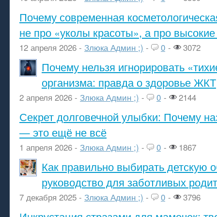
Почему современная косметологическа
не про «уколы красоты», а про высокие
12 апреля 2026 -
Злюка Админ ;)
-
0
-
3072
Почему нельзя игнорировать «тихи
организма: правда о здоровье ЖКТ
2 апреля 2026 -
Злюка Админ ;)
-
0
-
2144
Секрет долговечной улыбки: Почему н
— это ещё не всё
1 апреля 2026 -
Злюка Админ ;)
-
0
-
1867
Как правильно выбирать детскую о
руководство для заботливых роди
7 декабря 2025 -
Злюка Админ ;)
-
0
-
3796
Инкрустация стразами для мамочек: тв