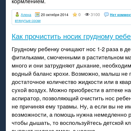
кормлением.
0
3100
Алена
20 октября 2014
Нет коммен
втянутые соски
Как прочистить носик грудному ребе
Грудному ребенку очищают нос 1-2 раза в д
фитильками, смоченными в растительном ма
много и они затрудняют дыхание, необходи
водный баланс крохи. Возможно, малыш не 
достаточное количество жидкости или в ква
сухой воздух. Можно приобрести в аптеке н
аспиратор, позволяющий очистить нос ребен
не причиняя ему травмы. Ну, а если вы не и
возможности, а помощь нужна немедленно р
чтобы дышать, то воспользуйтесь детской кл
вытянет жидкую смесь с носика.