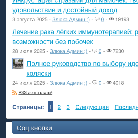
удовольствие и достойный доход
3 августа 2025 -
Злюка Админ ;)
-
0
-
19193
Лечение рака лёгких иммунотерапией: 
возможности без побочек
28 июля 2025 -
Злюка Админ ;)
-
0
-
7230
Полное руководство по выбору ид
коляски
24 июля 2025 -
Злюка Админ ;)
-
0
-
4018
RSS-лента статей
Страницы:
1
2
3
Следующая
Послед
Соц кнопки