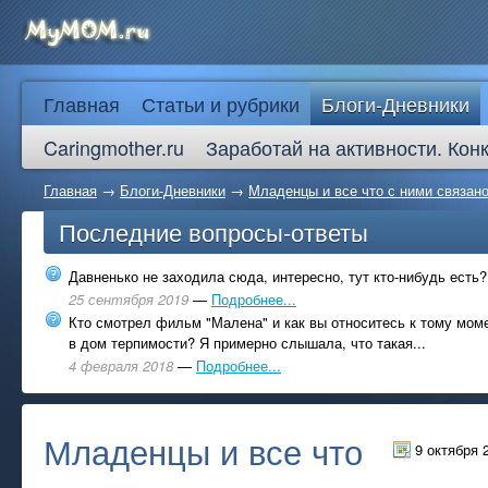
Главная
Статьи и рубрики
Блоги-Дневники
Caringmother.ru
Заработай на активности. Кон
Главная
→
Блоги-Дневники
→
Младенцы и все что с ними связан
Последние вопросы-ответы
Давненько не заходила сюда, интересно, тут кто-нибудь есть?
25 сентября 2019
—
Подробнее...
Кто смотрел фильм "Малена" и как вы относитесь к тому моме
в дом терпимости? Я примерно слышала, что такая...
4 февраля 2018
—
Подробнее...
Младенцы и все что
9 октября 