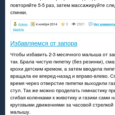
повторяйте 5-5 раз, затем массажируйте сл
спинки.
0
2921
Алена
4 ноября 2014
Нет коммент
кашель
Избавляемся от запора
Чтобы избавить 2-3 месячного малыша от за
так. Брала чистую пипетку (без резинки), см
крохи детским кремом, а затем вводила пипет
вращала ее вперед-назад и вправо-влево. С
время через отверстие пипетки выходили газ
стул. Так же можно проделать гимнастику п
сгибая коленками к животику и газики сами н
круговыми движениями за часовой стрелкой 
малышу.