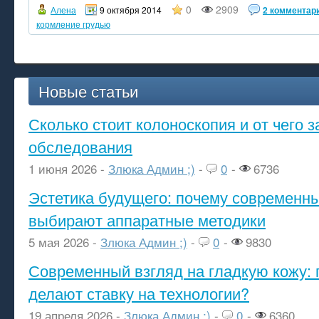
0
2909
Алена
9 октября 2014
2 комментар
кормление грудью
Новые статьи
Сколько стоит колоноскопия и от чего з
обследования
1 июня 2026 -
Злюка Админ ;)
-
0
-
6736
Эстетика будущего: почему современ
выбирают аппаратные методики
5 мая 2026 -
Злюка Админ ;)
-
0
-
9830
Современный взгляд на гладкую кожу: 
делают ставку на технологии?
19 апреля 2026 -
Злюка Админ ;)
-
0
-
6360