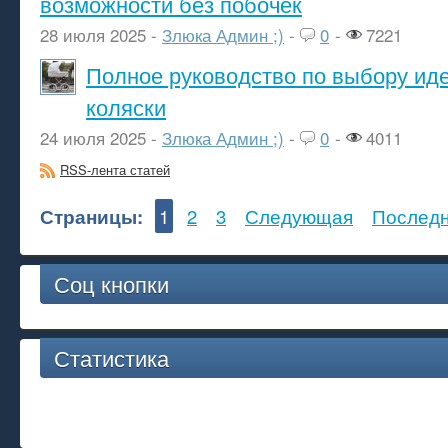
возможности без побочек
28 июля 2025 -
Злюка Админ ;)
-
0
-
7221
Полное руководство по выбору ид
коляски
24 июля 2025 -
Злюка Админ ;)
-
0
-
4011
RSS-лента статей
Страницы:
1
2
3
Следующая
Послед
Соц кнопки
Статистика