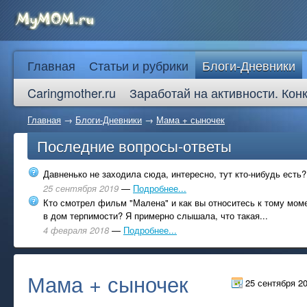
Главная
Статьи и рубрики
Блоги-Дневники
Caringmother.ru
Заработай на активности. Кон
Главная
→
Блоги-Дневники
→
Мама + сыночек
Последние вопросы-ответы
Давненько не заходила сюда, интересно, тут кто-нибудь есть?
25 сентября 2019
—
Подробнее...
Кто смотрел фильм "Малена" и как вы относитесь к тому моме
в дом терпимости? Я примерно слышала, что такая...
4 февраля 2018
—
Подробнее...
Мама + сыночек
25 сентября 2