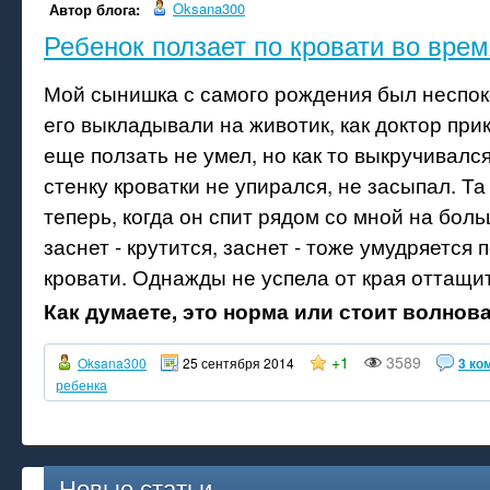
Oksana300
Автор блога:
Ребенок ползает по кровати во врем
Мой сынишка с самого рождения был неспо
его выкладывали на животик, как доктор прик
еще ползать не умел, но как то выкручивался
стенку кроватки не упирался, не засыпал. Та
теперь, когда он спит рядом со мной на бол
заснет - крутится, заснет - тоже умудряется 
кровати. Однажды не успела от края оттащит
Как думаете, это норма или стоит волнов
+1
3589
Oksana300
25 сентября 2014
3 ко
ребенка
Новые статьи