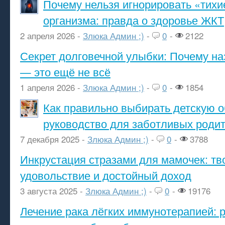
Почему нельзя игнорировать «тихи
организма: правда о здоровье ЖКТ
2 апреля 2026 -
Злюка Админ ;)
-
0
-
2122
Секрет долговечной улыбки: Почему н
— это ещё не всё
1 апреля 2026 -
Злюка Админ ;)
-
0
-
1854
Как правильно выбирать детскую о
руководство для заботливых роди
7 декабря 2025 -
Злюка Админ ;)
-
0
-
3788
Инкрустация стразами для мамочек: тв
удовольствие и достойный доход
3 августа 2025 -
Злюка Админ ;)
-
0
-
19176
Лечение рака лёгких иммунотерапией: 