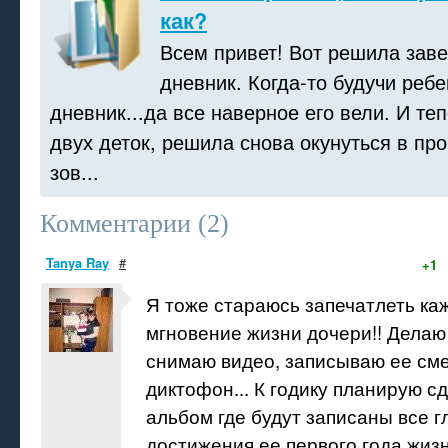
как?
Всем привет! Вот решила зав
дневник. Когда-то будучи реб
дневник...да все наверное его вели. И те
двух деток, решила снова окунуться в пр
зов...
Комментарии (
2
)
Tanya Ray
#
+1
Я тоже стараюсь запечатлеть ка
мгновение жизни дочери!! Дела
снимаю видео, записываю ее сме
диктофон... К годику планирую с
альбом где будут записаны все 
достижения ее первого года жизн