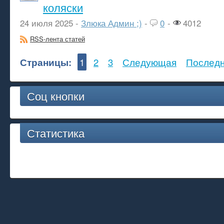
коляски
24 июля 2025 -
Злюка Админ ;)
-
0
-
4012
RSS-лента статей
Страницы:
1
2
3
Следующая
Послед
Соц кнопки
Статистика