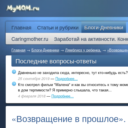
Главная
Статьи и рубрики
Блоги-Дневники
Caringmother.ru
Заработай на активности. Кон
Главная
→
Блоги-Дневники
→
Лямблиоз у ребенка.
→
«Возвращен
Последние вопросы-ответы
Давненько не заходила сюда, интересно, тут кто-нибудь есть?
25 сентября 2019
—
Подробнее...
Кто смотрел фильм "Малена" и как вы относитесь к тому моме
в дом терпимости? Я примерно слышала, что такая...
4 февраля 2018
—
Подробнее...
«Возвращение в прошлое».