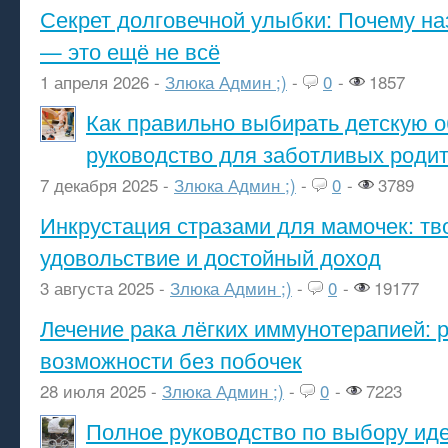
Секрет долговечной улыбки: Почему н
— это ещё не всё
1 апреля 2026 -
Злюка Админ ;)
-
0
-
1857
Как правильно выбирать детскую о
руководство для заботливых роди
7 декабря 2025 -
Злюка Админ ;)
-
0
-
3789
Инкрустация стразами для мамочек: тв
удовольствие и достойный доход
3 августа 2025 -
Злюка Админ ;)
-
0
-
19177
Лечение рака лёгких иммунотерапией: 
возможности без побочек
28 июля 2025 -
Злюка Админ ;)
-
0
-
7223
Полное руководство по выбору ид