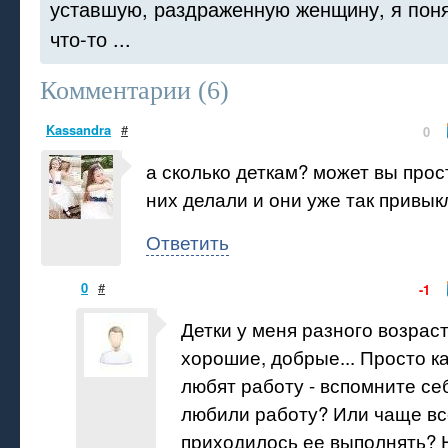
уставшую, раздраженную женщину, я поня
что-то ...
Комментарии (
6
)
Kassandra
#
0
а сколько деткам? может вы прост
них делали и они уже так привык
Ответить
0
#
-1
Детки у меня разного возраст
хорошие, добрые... Просто ка
любят работу - вспомните себя
любили работу? Или чаще вс
приходилось ее выполнять? Н