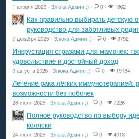
1 апреля 2026 -
Злюка Админ ;)
-
0
-
1862
Как правильно выбирать детскую о
руководство для заботливых роди
7 декабря 2025 -
Злюка Админ ;)
-
0
-
3792
Инкрустация стразами для мамочек: тв
удовольствие и достойный доход
3 августа 2025 -
Злюка Админ ;)
-
0
-
19184
Лечение рака лёгких иммунотерапией: 
возможности без побочек
28 июля 2025 -
Злюка Админ ;)
-
0
-
7226
Полное руководство по выбору ид
коляски
24 июля 2025 -
Злюка Админ ;)
-
0
-
4013