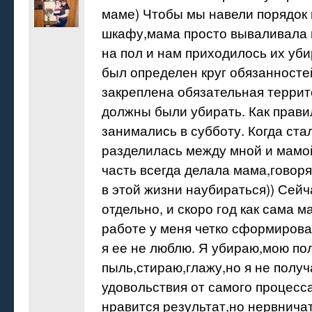
маме) Чтобы мы навели порядок 
шкафу,мама просто вываливала 
на пол и нам приходилось их убир
был определен круг обязанносте
закреплена обязательная терри
должны были убирать. Как прави
занимались в субботу. Когда ст
разделилась между мной и мамо
часть всегда делала мама,говоря
в этой жизни наубираться)) Сейч
отдельно, и скоро год как сама 
работе у меня четко сформиров
я ее не люблю. Я убираю,мою п
пыль,стираю,глажу,но я не получ
удовольствия от самого процесс
нравится результат,но нервничать