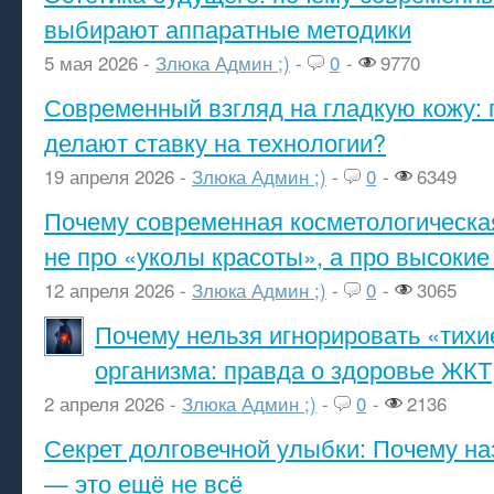
выбирают аппаратные методики
5 мая 2026 -
Злюка Админ ;)
-
0
-
9770
Современный взгляд на гладкую кожу: 
делают ставку на технологии?
19 апреля 2026 -
Злюка Админ ;)
-
0
-
6349
Почему современная косметологическа
не про «уколы красоты», а про высокие
12 апреля 2026 -
Злюка Админ ;)
-
0
-
3065
Почему нельзя игнорировать «тихи
организма: правда о здоровье ЖКТ
2 апреля 2026 -
Злюка Админ ;)
-
0
-
2136
Секрет долговечной улыбки: Почему н
— это ещё не всё