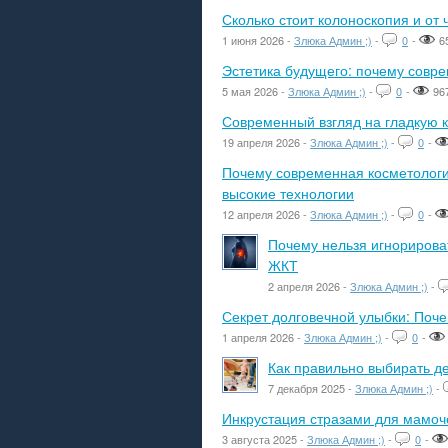
Сколько стоит колоноскопия и от 
1 июня 2026 -
Злюка Админ ;)
-
0
-
6
Эстетика будущего: почему сов
5 мая 2026 -
Злюка Админ ;)
-
0
-
96
Современный взгляд на гладкую к
19 апреля 2026 -
Злюка Админ ;)
-
0
-
Почему современная косметологич
высокие технологии
12 апреля 2026 -
Злюка Админ ;)
-
0
-
Почему нельзя игнорироват
ЖКТ
2 апреля 2026 -
Злюка Админ ;)
-
Секрет долговечной улыбки: Поч
1 апреля 2026 -
Злюка Админ ;)
-
0
-
Как правильно выбирать де
7 декабря 2025 -
Злюка Админ ;)
-
Инкрустация стразами для мамоче
3 августа 2025 -
Злюка Админ ;)
-
0
-