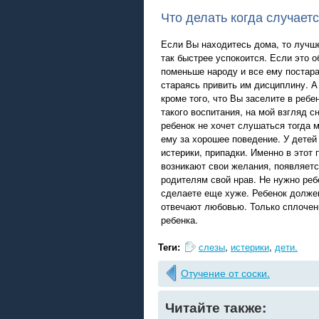
Что делать когда случаетс
Если Вы находитесь дома, то лучше
так быстрее успокоится. Если это о
поменьше народу и все ему постара
стараясь привить им дисциплину. А
кроме того, что Вы заселите в ребе
такого воспитания, на мой взгляд с
ребенок не хочет слушаться тогда 
ему за хорошее поведение. У детей
истерики, припадки. Именно в этот 
возникают свои желания, появляется
родителям свой нрав. Не нужно реб
сделаете еще хуже. Ребенок должен
отвечают любовью. Только сплочен
ребенка.
Теги:
слезы
,
истерики
,
дети.
Отучение от соски.
Читайте также: