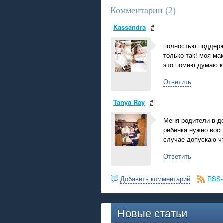
Комментарии (
2
)
Kassandra
#
полностью поддерж
только так! моя ма
это помню думаю к
Ответить
Tanya Ray
#
Меня родители в д
ребенка нужно восп
случае допускаю чт
Ответить
Добавить комментарий
RSS-
Новые статьи