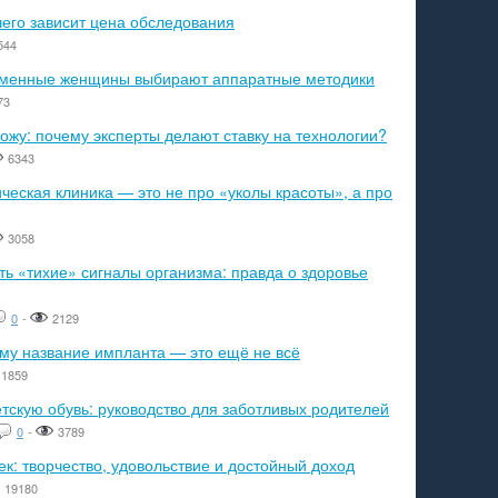
чего зависит цена обследования
544
ременные женщины выбирают аппаратные методики
73
ожу: почему эксперты делают ставку на технологии?
6343
еская клиника — это не про «уколы красоты», а про
3058
ь «тихие» сигналы организма: правда о здоровье
0
-
2129
ему название импланта — это ещё не всё
1859
тскую обувь: руководство для заботливых родителей
0
-
3789
к: творчество, удовольствие и достойный доход
19180