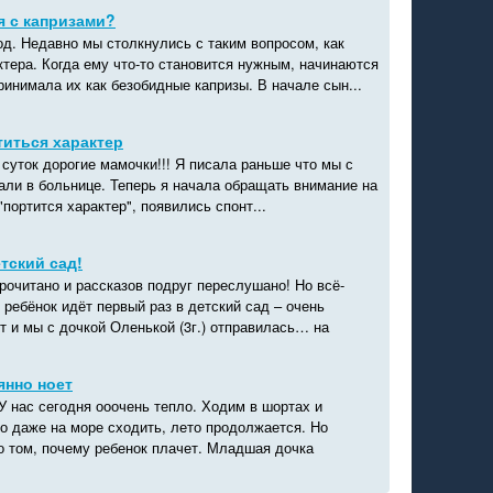
я с капризами?
од. Недавно мы столкнулись с таким вопросом, как
тера. Когда ему что-то становится нужным, начинаются
ринимала их как безобидные капризы. В начале сын...
иться характер
суток дорогие мамочки!!! Я писала раньше что мы с
али в больнице. Теперь я начала обращать внимание на
"портится характер", появились спонт...
тский сад!
рочитано и рассказов подруг переслушано! Но всё-
й ребёнок идёт первый раз в детский сад – очень
т и мы с дочкой Оленькой (3г.) отправилась… на
янно ноет
У нас сегодня ооочень тепло. Ходим в шортах и
о даже на море сходить, лето продолжается. Но
 о том, почему ребенок плачет. Младшая дочка