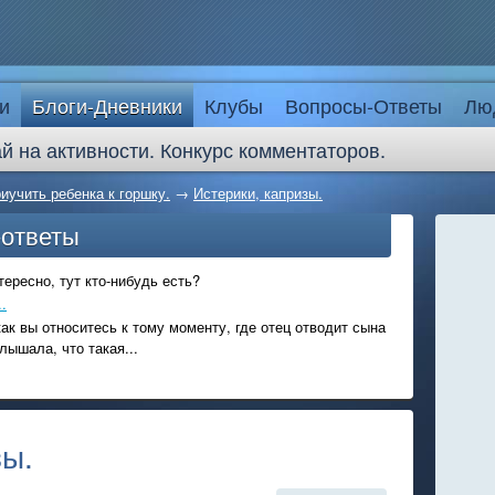
и
Блоги-Дневники
Клубы
Вопросы-Ответы
Лю
й на активности. Конкурс комментаторов.
риучить ребенка к горшку.
→
Истерики, капризы.
-ответы
ересно, тут кто-нибудь есть?
.
ак вы относитесь к тому моменту, где отец отводит сына
лышала, что такая...
зы.