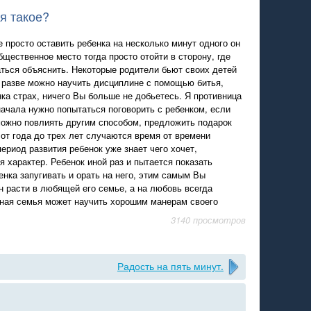
я такое?
 просто оставить ребенка на несколько минут одного он
бщественное место тогда просто отойти в сторону, где
ться объяснить. Некоторые родители бьют своих детей
 разве можно научить дисциплине с помощью битья,
нка страх, ничего Вы больше не добьетесь. Я противница
начала нужно попытаться поговорить с ребенком, если
можно повлиять другим способом, предложить подарок
 от года до трех лет случаются время от времени
период развития ребенок уже знает чего хочет,
 характер. Ребенок иной раз и пытается показать
енка запугивать и орать на него, этим самым Вы
 расти в любящей его семье, а на любовь всегда
ная семья может научить хорошим манерам своего
3140 просмотров
Радость на пять минут.