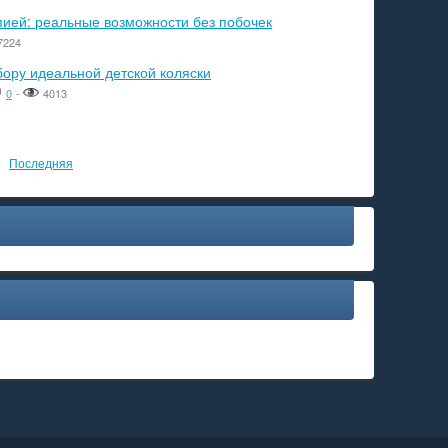
пией: реальные возможности без побочек
7224
бору идеальной детской коляски
0
-
4013
Последняя