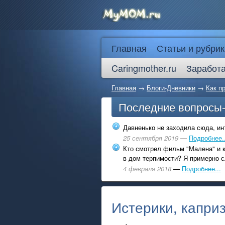
Главная
Статьи и рубрик
Caringmother.ru
Заработа
Главная
→
Блоги-Дневники
→
Как п
Последние вопросы
Давненько не заходила сюда, инт
25 сентября 2019
—
Подробнее..
Кто смотрел фильм "Малена" и к
в дом терпимости? Я примерно с
4 февраля 2018
—
Подробнее...
Истерики, капри