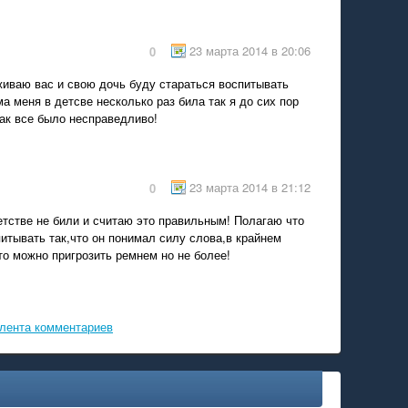
23 марта 2014 в 20:06
0
иваю вас и свою дочь буду стараться воспитывать
ма меня в детсве несколько раз била так я до сих пор
ак все было несправедливо!
23 марта 2014 в 21:12
0
етстве не били и считаю это правильным! Полагаю что
итывать так,что он понимал силу слова,в крайнем
о можно пригрозить ремнем но не более!
лента комментариев