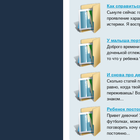
Как справитьс
Сынуле сейчас г
проявление харак
истерики. Я восп
У малыша порт
Доброго времени 
доченькой отлеж
то что у ребенка 
И снова про де
Сколько статей п
равно, когда тво
переживаешь! Во
знаком...
Ребенок посто
Привет девочки! 
футболках, можн
поговорить хочу
постоянно...