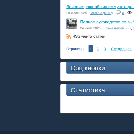
Лечение рака лёгких иммунотера
28 июля 2025 -
Злюка Админ ;)
-
0
-
Полное руководство по вы
24 июля 2025 -
Злюка Админ ;)
-
RSS-лента статей
Страницы:
1
2
3
Следующая
Соц кнопки
Статистика