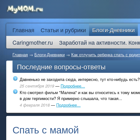
Главная
Статьи и рубрики
Блоги-Дневники
Caringmother.ru
Заработай на активности. Кон
Главная
→
Блоги-Дневники
→
Как отлучить ребенка спать с роди
Последние вопросы-ответы
Давненько не заходила сюда, интересно, тут кто-нибудь есть?
25 сентября 2019
—
Подробнее...
Кто смотрел фильм "Малена" и как вы относитесь к тому моме
в дом терпимости? Я примерно слышала, что такая...
4 февраля 2018
—
Подробнее...
Спать с мамой