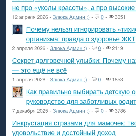
не про «уколы красоты», а про высокие
12 апреля 2026 -
Злюка Админ ;)
-
0
-
3051
Почему нельзя игнорировать «тихи
организма: правда о здоровье ЖКТ
2 апреля 2026 -
Злюка Админ ;)
-
0
-
2119
Секрет долговечной улыбки: Почему н
— это ещё не всё
1 апреля 2026 -
Злюка Админ ;)
-
0
-
1853
Как правильно выбирать детскую о
руководство для заботливых роди
7 декабря 2025 -
Злюка Админ ;)
-
0
-
3786
Инкрустация стразами для мамочек: тв
удовольствие и достойный доход