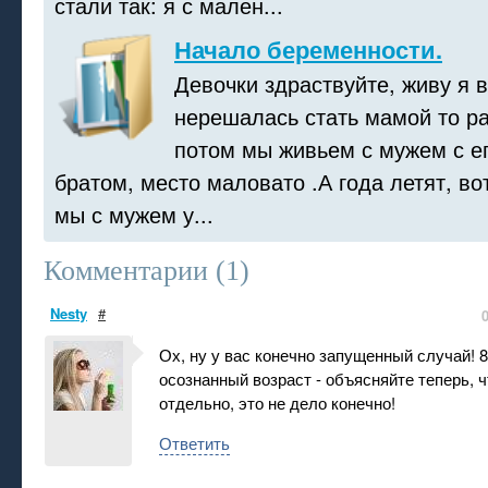
стали так: я с мален...
Начало беременности.
Девочки здраствуйте, живу я 
нерешалась стать мамой то ра
потом мы живьем с мужем с е
братом, место маловато .А года летят, во
мы с мужем у...
Комментарии (
1
)
Nesty
#
Ох, ну у вас конечно запущенный случай! 
осознанный возраст - объясняйте теперь, ч
отдельно, это не дело конечно!
Ответить