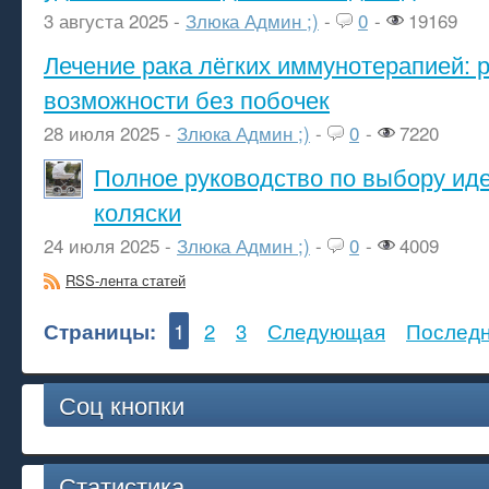
3 августа 2025 -
Злюка Админ ;)
-
0
-
19169
Лечение рака лёгких иммунотерапией: 
возможности без побочек
28 июля 2025 -
Злюка Админ ;)
-
0
-
7220
Полное руководство по выбору ид
коляски
24 июля 2025 -
Злюка Админ ;)
-
0
-
4009
RSS-лента статей
Страницы:
1
2
3
Следующая
Послед
Соц кнопки
Статистика