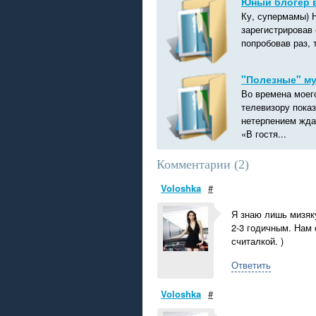
Юный блогер 
Ку, супермамы) Н
зарегистрировав 
попробовав раз, 
"Полезные" м
Во времена моег
телевизору показ
нетерпением жда
«В гостя...
Комментарии (
2
)
Voloshka
#
Я знаю лишь мизяку
2-3 годичным. Нам
считалкой. )
Ответить
Voloshka
#