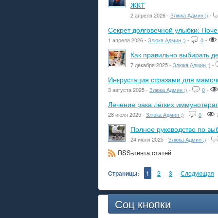
ЖКТ
2 апреля 2026 -
Злюка Админ ;)
-
Секрет долговечной улыбки: Поч
1 апреля 2026 -
Злюка Админ ;)
-
0
-
Как правильно выбирать де
7 декабря 2025 -
Злюка Админ ;)
-
Инкрустация стразами для мамоче
3 августа 2025 -
Злюка Админ ;)
-
0
-
Лечение рака лёгких иммунотера
28 июля 2025 -
Злюка Админ ;)
-
0
-
Полное руководство по вы
24 июля 2025 -
Злюка Админ ;)
-
RSS-лента статей
Страницы:
1
2
3
Следующая
Соц кнопки