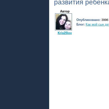
развития ребенк
Автор
Опубликовано:
3996 
Блог:
Как мой сын де
Kris25lov