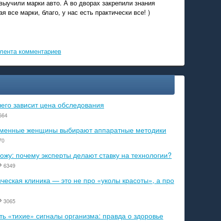
выучили марки авто. А во дворах закрепили знания
я все марки, благо, у нас есть практически все! )
лента комментариев
чего зависит цена обследования
664
ременные женщины выбирают аппаратные методики
70
ожу: почему эксперты делают ставку на технологии?
6349
еская клиника — это не про «уколы красоты», а про
3065
ь «тихие» сигналы организма: правда о здоровье