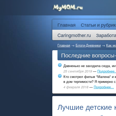
Главная
Статьи и рубрик
Caringmother.ru
Заработа
Главная
→
Блоги-Дневники
→
Как м
Последние вопросы
Давненько не заходила сюда, инт
25 сентября 2019
—
Подробнее..
Кто смотрел фильм "Малена" и к
в дом терпимости? Я примерно с
4 февраля 2018
—
Подробнее...
Лучшие детские 