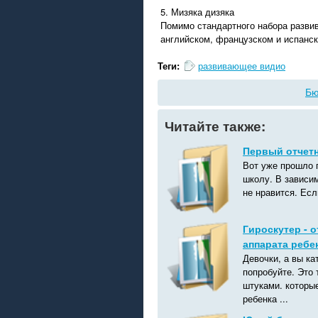
5. Мизяка дизяка
Помимо стандартного набора развив
английском, французском и испанс
Теги:
развивающее видио
Бю
Читайте также:
Первый отчетн
Вот уже прошло 
школу. В зависим
не нравится. Есл
Гироскутер - 
аппарата ребе
Девочки, а вы ка
попробуйте. Это 
штуками. которы
ребенка ...