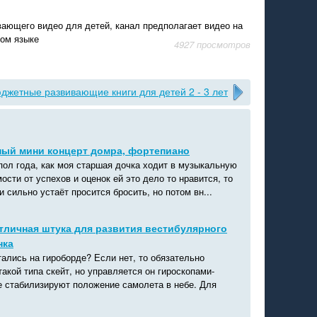
ающего видео для детей, канал предполагает видео на
ком языке
4927 просмотров
джетные развивающие книги для детей 2 - 3 лет
ый мини концерт домра, фортепиано
пол года, как моя старшая дочка ходит в музыкальную
ости от успехов и оценок ей это дело то нравится, то
и сильно устаёт просится бросить, но потом вн...
отличная штука для развития вестибулярного
нка
тались на гироборде? Если нет, то обязательно
такой типа скейт, но управляется он гироскопами-
е стабилизируют положение самолета в небе. Для