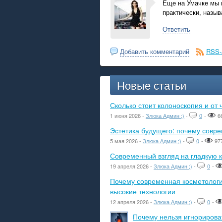
Еще на Умачке мы 
практически, называ
Ответить
Добавить комментарий
RSS-
Новые статьи
Сколько стоит колоноскопия и от 
1 июня 2026 -
Злюка Админ ;)
-
0
-
6
Эстетика будущего: почему сов
5 мая 2026 -
Злюка Админ ;)
-
0
-
97
Современный взгляд на гладкую к
19 апреля 2026 -
Злюка Админ ;)
-
0
-
Почему современная косметологич
высокие технологии
12 апреля 2026 -
Злюка Админ ;)
-
0
-
Почему нельзя игнорироват