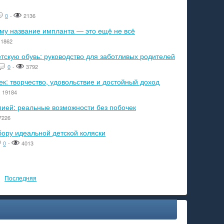
0
-
2136
ему название импланта — это ещё не всё
1862
тскую обувь: руководство для заботливых родителей
0
-
3792
к: творчество, удовольствие и достойный доход
19184
пией: реальные возможности без побочек
7226
бору идеальной детской коляски
0
-
4013
Последняя