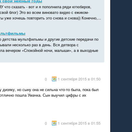
в свои неюные годы
У что сказать - вот и я пополнила ряди ютюберов,
свой блог) Это во всем виновато видео с ежиком-
ты уже хочешь повторить это снова и снова)) Конечно,...
ультфильмы
о детства мультфильмы и другие детские передачи по
ывали несколько раз в день. Вся детвора с
ла вечером «Спокойной ночи, малыши», а в выходные
1 сентября 2015 в 01:50
0
 дизяку, но сыну она не сильна что-то была, пока был
 отлично пошла Умачка. Сын выучил цифры с их
1 сентября 2015 в 01:55
0