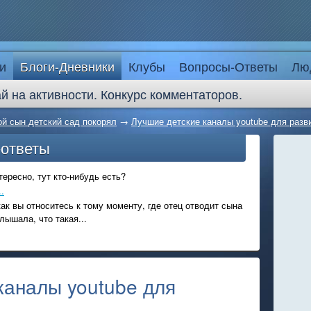
и
Блоги-Дневники
Клубы
Вопросы-Ответы
Лю
й на активности. Конкурс комментаторов.
ой сын детский сад покорял
→
Лучшие детские каналы youtube для разв
-ответы
ересно, тут кто-нибудь есть?
.
ак вы относитесь к тому моменту, где отец отводит сына
лышала, что такая...
каналы youtube для