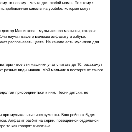
чему-то новому - мечта для любой мамы. По этому я
спробованные каналы на youtube, которые могут
и доктор Машинкова - мультики про машинки, которые
 Они научат вашего малыша алфавиту и азбуке,
учат распознавать цвета. На канале есть мультики для
ваторы - все эти машинки учат считать до 10, расскажут
ут разные виды машин. Мой мальчик в восторге от такого
едолгая присоединиться к ним. Песни детски, но
 про музыкальные инструменты. Ваш ребенок будет
касы. Алфавит разбит на серии, повещенной отдельной
про то как говорят животные