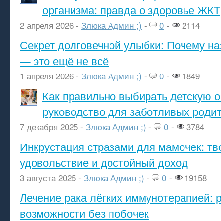
организма: правда о здоровье ЖКТ
2 апреля 2026 -
Злюка Админ ;)
-
0
-
2114
Секрет долговечной улыбки: Почему н
— это ещё не всё
1 апреля 2026 -
Злюка Админ ;)
-
0
-
1849
Как правильно выбирать детскую о
руководство для заботливых роди
7 декабря 2025 -
Злюка Админ ;)
-
0
-
3784
Инкрустация стразами для мамочек: тв
удовольствие и достойный доход
3 августа 2025 -
Злюка Админ ;)
-
0
-
19158
Лечение рака лёгких иммунотерапией: 
возможности без побочек