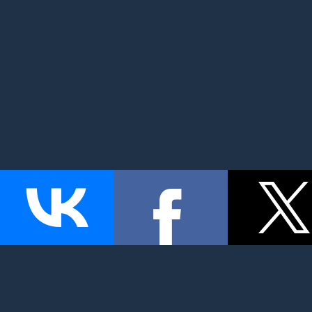
MyMom.ru - Моя мама: все о детях и семье. Семейный по
беременность и роды, дети, красота и здоровье. © 2026