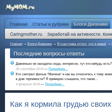
Главная
Статьи и рубрики
Блоги-Дневники
Caringmother.ru
Заработай на активности. Кон
Главная
→
Блоги-Дневники
→
Я счастлива оттого, что я мама!
→
Последние вопросы-ответы
Давненько не заходила сюда, интересно, тут кто-нибудь есть?
25 сентября 2019
—
Подробнее...
Кто смотрел фильм "Малена" и как вы относитесь к тому моме
в дом терпимости? Я примерно слышала, что такая...
4 февраля 2018
—
Подробнее...
Как я кормила грудью своих