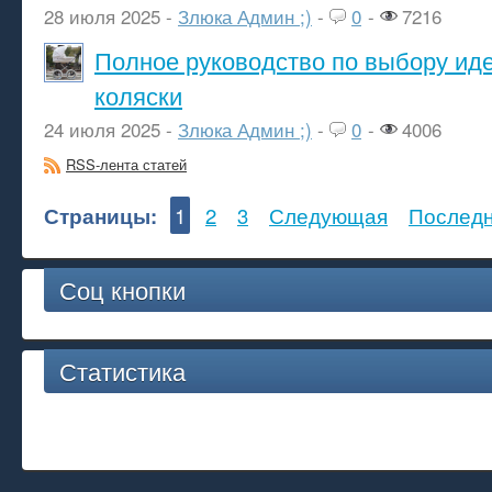
28 июля 2025 -
Злюка Админ ;)
-
0
-
7216
Полное руководство по выбору ид
коляски
24 июля 2025 -
Злюка Админ ;)
-
0
-
4006
RSS-лента статей
Страницы:
1
2
3
Следующая
Послед
Соц кнопки
Статистика