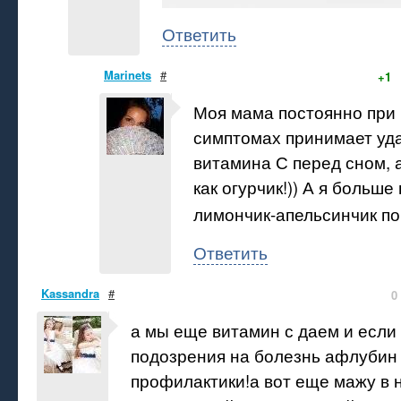
Ответить
Marinets
#
+1
Моя мама постоянно при
симптомах принимает уд
витамина С перед сном, а
как огурчик!)) А я больш
лимончик-апельсинчик п
Ответить
Kassandra
#
0
а мы еще витамин с даем и если 
подозрения на болезнь афлубин
профилактики!а вот еще мажу в 