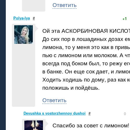
Ответить
Polya-lya
#
+1
Ой эта АСКОРБИНОВАЯ КИСЛОТ
До сих пор в лошадиных дозах ем
лимона, то у меня это как в привы
пью с лимоном или молоком. А ч
всегда под боком был, то режу е
в банке. Он еще сок дает, и лим
Ходить ходишь по дому, раз как 
положишь и пойдёшь.
Ответить
Devushka s vostorzhennoy dushoi
#
0
Спасибо за совет с лимоном!