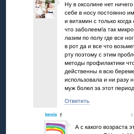
Ну в оксолине нет ничего
себе в носу постоянно и
и витамин с только когда
что заболеем!а так микр
лазим по полу где все но
в рот да и все что возьме
рту поэтому с этим пробл
методы профилактики что
действенны я всю берем
использовала и ни разу н
муж болел за этот период
Ответить
berola
#
0
А с какого возраста 