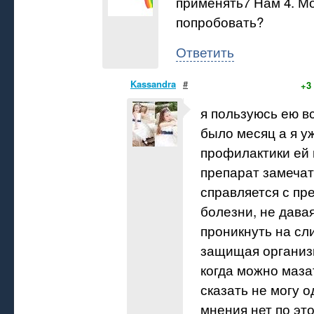
применять7 Нам 4. М
попробовать?
Ответить
Kassandra
#
+3
я пользуюсь ею в
было месяц а я у
профилактики ей 
препарат замеча
справляется с п
болезни, не дава
проникнуть на сл
защищая организм
когда можно маза
сказать не могу 
мнения нет по эт