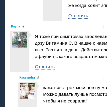
же когда ходит э
Ответить
Rayna
#
0
Я тоже при симптомах заболева
дозу Витамина С. В чашке с чае
пью. Раз пять в день. Действител
афлубин с какого возраста можн
Ответить
Kassandra
#
0
кажется с трех месяцев ну м
можно давать лучше посмотр
чтобы я не соврала!