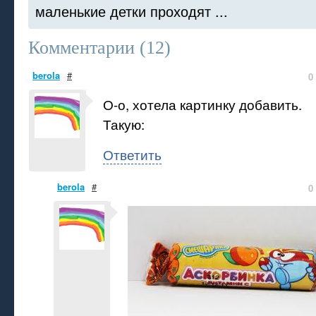
маленькие детки проходят ...
Комментарии (
12
)
berola
#
0
О-о, хотела картинку добавить.
Такую:
Ответить
berola
#
0