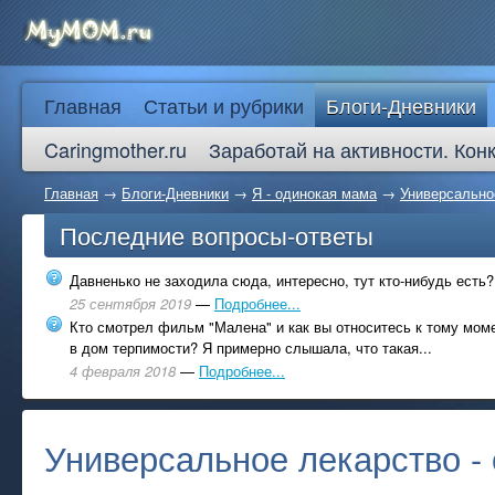
Главная
Статьи и рубрики
Блоги-Дневники
Caringmother.ru
Заработай на активности. Кон
Главная
→
Блоги-Дневники
→
Я - одинокая мама
→
Универсальное
Последние вопросы-ответы
Давненько не заходила сюда, интересно, тут кто-нибудь есть?
25 сентября 2019
—
Подробнее...
Кто смотрел фильм "Малена" и как вы относитесь к тому моме
в дом терпимости? Я примерно слышала, что такая...
4 февраля 2018
—
Подробнее...
Универсальное лекарство - 