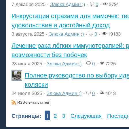
7 декабря 2025 -
Злюка Админ ;)
-
0
-
3791
Инкрустация стразами для мамочек: тв
удовольствие и достойный доход
3 августа 2025 -
Злюка Админ ;)
-
0
-
19183
Лечение рака лёгких иммунотерапией: 
возможности без побочек
28 июля 2025 -
Злюка Админ ;)
-
0
-
7225
Полное руководство по выбору ид
коляски
24 июля 2025 -
Злюка Админ ;)
-
0
-
4013
RSS-лента статей
Страницы:
1
2
3
Следующая
Послед