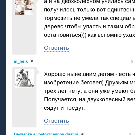
а я на двохколесном училась сам
получилось только вот единтвен
тормозить не умела так специал
дерево чтобы упасть и таким об
остановиться))) как вспомню уха
Ответить
m_lerik
#
0
Хорошо нынешним детям - есть 
изобретение беговел) Друзьям м
трех лет нету, а они уже умеют 
Получается, на двухколесный ве
сядут и поедут.
Ответить
Devushka s vostorzhennoy dushoi
#
0