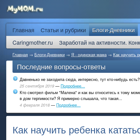
Главная
Статьи и рубрики
Блоги-Дневники
Caringmother.ru
Заработай на активности. Кон
Главная
→
Блоги-Дневники
→
Я - одинокая мама
→
Как научить р
Последние вопросы-ответы
Давненько не заходила сюда, интересно, тут кто-нибудь есть?
25 сентября 2019
—
Подробнее...
Кто смотрел фильм "Малена" и как вы относитесь к тому моме
в дом терпимости? Я примерно слышала, что такая...
4 февраля 2018
—
Подробнее...
Как научить ребенка катать