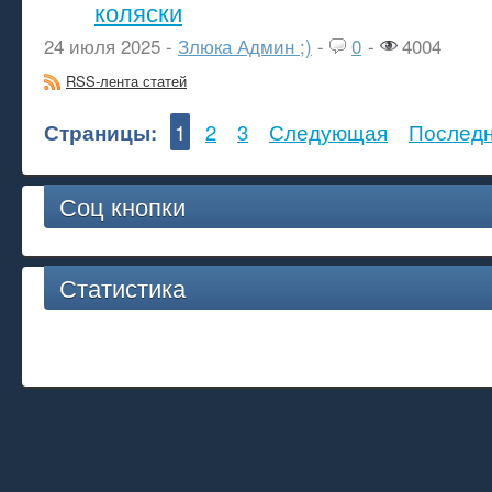
коляски
24 июля 2025 -
Злюка Админ ;)
-
0
-
4004
RSS-лента статей
Страницы:
1
2
3
Следующая
Послед
Соц кнопки
Статистика