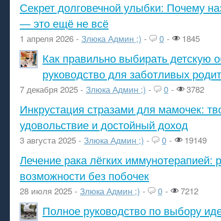
Секрет долговечной улыбки: Почему н
— это ещё не всё
1 апреля 2026 -
Злюка Админ ;)
-
0
-
1845
Как правильно выбирать детскую о
руководство для заботливых роди
7 декабря 2025 -
Злюка Админ ;)
-
0
-
3782
Инкрустация стразами для мамочек: тв
удовольствие и достойный доход
3 августа 2025 -
Злюка Админ ;)
-
0
-
19149
Лечение рака лёгких иммунотерапией: 
возможности без побочек
28 июля 2025 -
Злюка Админ ;)
-
0
-
7212
Полное руководство по выбору ид