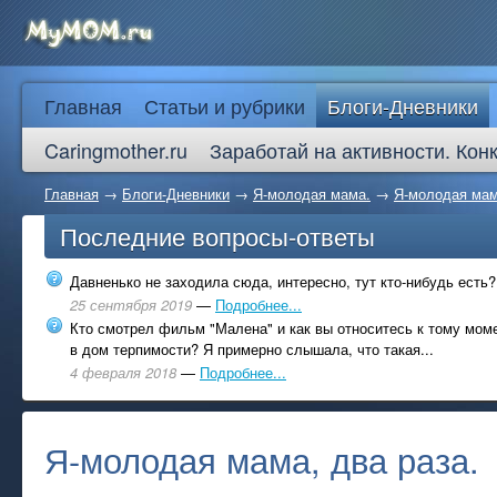
Главная
Статьи и рубрики
Блоги-Дневники
Caringmother.ru
Заработай на активности. Кон
Главная
→
Блоги-Дневники
→
Я-молодая мама.
→
Я-молодая мам
Последние вопросы-ответы
Давненько не заходила сюда, интересно, тут кто-нибудь есть?
25 сентября 2019
—
Подробнее...
Кто смотрел фильм "Малена" и как вы относитесь к тому моме
в дом терпимости? Я примерно слышала, что такая...
4 февраля 2018
—
Подробнее...
Я-молодая мама, два раза.