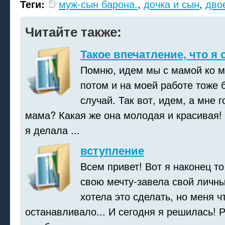
Теги:
муж-сын барона.
,
дочка и сын
,
дво
Читайте также:
Такое впечатление, что я 
Помню, идем мы с мамой ко м
потом и на моей работе тоже 
случай. Так вот, идем, а мне г
мама? Какая же она молодая и красивая! 
я делала ...
вступление
Всем привет! Вот я наконец т
свою мечту-завела свой личны
хотела это сделать, но меня ч
останавливало... И сегодня я решилась! 