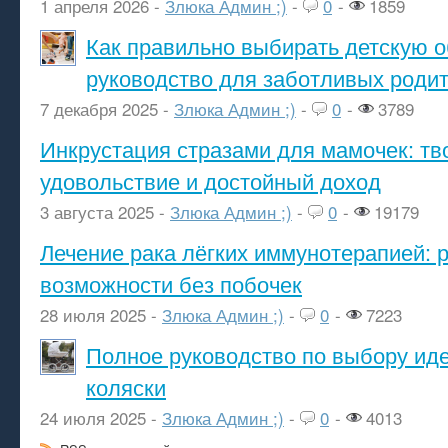
1 апреля 2026 -
Злюка Админ ;)
-
0
-
1859
Как правильно выбирать детскую о
руководство для заботливых роди
7 декабря 2025 -
Злюка Админ ;)
-
0
-
3789
Инкрустация стразами для мамочек: тв
удовольствие и достойный доход
3 августа 2025 -
Злюка Админ ;)
-
0
-
19179
Лечение рака лёгких иммунотерапией: 
возможности без побочек
28 июля 2025 -
Злюка Админ ;)
-
0
-
7223
Полное руководство по выбору ид
коляски
24 июля 2025 -
Злюка Админ ;)
-
0
-
4013