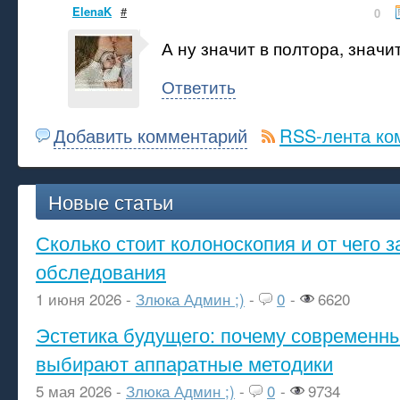
ElenaK
#
0
А ну значит в полтора, значит
Ответить
Добавить комментарий
RSS-лента ко
Новые статьи
Сколько стоит колоноскопия и от чего з
обследования
1 июня 2026 -
Злюка Админ ;)
-
0
-
6620
Эстетика будущего: почему современ
выбирают аппаратные методики
5 мая 2026 -
Злюка Админ ;)
-
0
-
9734