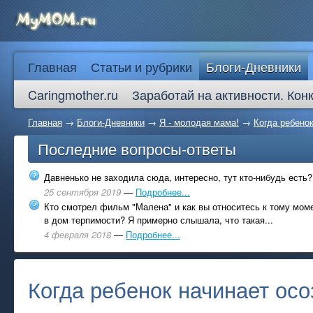
Главная
Статьи и рубрики
Блоги-Дневники
Caringmother.ru
Заработай на активности. Кон
Главная
→
Блоги-Дневники
→
Я - молодая мама!
→
Когда ребено
Последние вопросы-ответы
Давненько не заходила сюда, интересно, тут кто-нибудь есть?
25 сентября 2019
—
Подробнее...
Кто смотрел фильм "Малена" и как вы относитесь к тому моме
в дом терпимости? Я примерно слышала, что такая...
4 февраля 2018
—
Подробнее...
Когда ребенок начинает осо