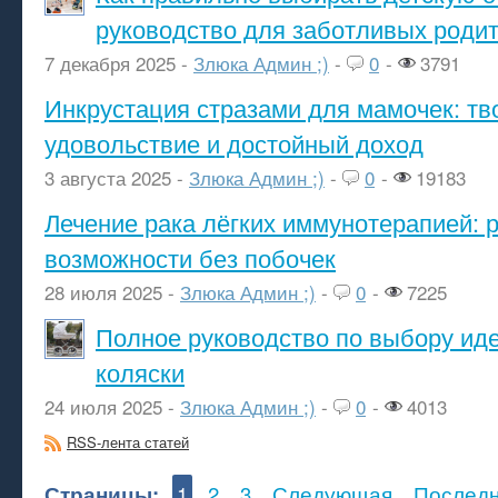
руководство для заботливых роди
7 декабря 2025 -
Злюка Админ ;)
-
0
-
3791
Инкрустация стразами для мамочек: тв
удовольствие и достойный доход
3 августа 2025 -
Злюка Админ ;)
-
0
-
19183
Лечение рака лёгких иммунотерапией: 
возможности без побочек
28 июля 2025 -
Злюка Админ ;)
-
0
-
7225
Полное руководство по выбору ид
коляски
24 июля 2025 -
Злюка Админ ;)
-
0
-
4013
RSS-лента статей
Страницы:
1
2
3
Следующая
Послед