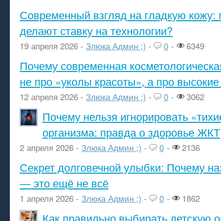
Современный взгляд на гладкую кожу: 
делают ставку на технологии?
19 апреля 2026 -
Злюка Админ ;)
-
0
-
6349
Почему современная косметологическа
не про «уколы красоты», а про высокие
12 апреля 2026 -
Злюка Админ ;)
-
0
-
3062
Почему нельзя игнорировать «тихи
организма: правда о здоровье ЖКТ
2 апреля 2026 -
Злюка Админ ;)
-
0
-
2136
Секрет долговечной улыбки: Почему н
— это ещё не всё
1 апреля 2026 -
Злюка Админ ;)
-
0
-
1862
Как правильно выбирать детскую о