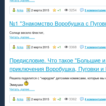
Читать далее......
+1
3254
Anka
2 марта 2015
5 комментарие
№1 "Знакомство Воробушка с Пугов
Солнце весело блестит,
Читать далее......
+1
3368
Anka
2 марта 2015
7 комментарие
Предисловие. Что такое "Большие 
приключения Воробушка, Пуговки и
Решила поделится с "народом" детскими комиксами, которые мы
Эммушки
Читать далее......
+2
3362
Anka
2 марта 2015
4 комментария