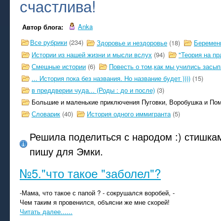
счастлива!
Anka
Автор блога:
Все рубрики
(234)
Здоровье и нездоровье
(18)
Беремен
Истории из нашей жизни и мысли вслух
(94)
"Теория на пр
Смешные истории
(6)
Повесть о том,как мы учились засыпа
... История пока без названия. Но название будет ))))
(15)
в преддверии чуда... (Роды : до и после)
(3)
Большие и маленькие приключения Пуговки, Воробушка и По
Словарик
(40)
История одного иммигранта
(5)
Решила поделиться с народом :) стишкам
пишу для Эмки.
№5."что такое "заболел"?
-Мама, что такое с папой ? - сокрушался воробей, -
Чем таким я провенился, объясни же мне скорей!
Читать далее......