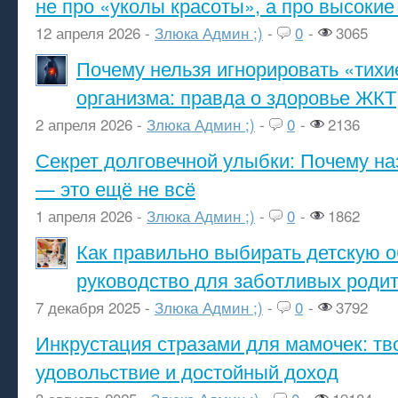
не про «уколы красоты», а про высокие
12 апреля 2026 -
Злюка Админ ;)
-
0
-
3065
Почему нельзя игнорировать «тихи
организма: правда о здоровье ЖКТ
2 апреля 2026 -
Злюка Админ ;)
-
0
-
2136
Секрет долговечной улыбки: Почему н
— это ещё не всё
1 апреля 2026 -
Злюка Админ ;)
-
0
-
1862
Как правильно выбирать детскую о
руководство для заботливых роди
7 декабря 2025 -
Злюка Админ ;)
-
0
-
3792
Инкрустация стразами для мамочек: тв
удовольствие и достойный доход