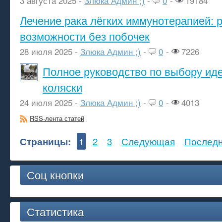
3 августа 2025 -
Злюка Админ ;)
-
0
-
19184
Лечение рака лёгких иммунотерапией: 
возможности без побочек
28 июля 2025 -
Злюка Админ ;)
-
0
-
7226
Полное руководство по выбору ид
коляски
24 июля 2025 -
Злюка Админ ;)
-
0
-
4013
RSS-лента статей
Страницы:
1
2
3
Следующая
Послед
Соц кнопки
Статистика