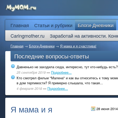
Главная
Статьи и рубрики
Блоги-Дневники
Caringmother.ru
Заработай на активности. Кон
Главная
→
Блоги-Дневники
→
Я мама и я счастлива!
Последние вопросы-ответы
Давненько не заходила сюда, интересно, тут кто-нибудь есть?
25 сентября 2019
—
Подробнее...
Кто смотрел фильм "Малена" и как вы относитесь к тому моме
в дом терпимости? Я примерно слышала, что такая...
4 февраля 2018
—
Подробнее...
Я мама и я
28 июня 2014