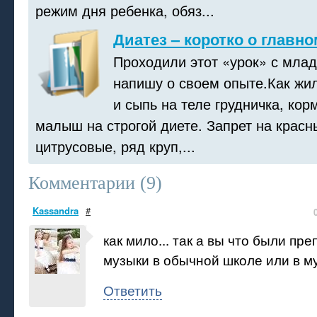
режим дня ребенка, обяз...
Диатез – коротко о главно
Проходили этот «урок» с мла
напишу о своем опыте.Как жи
и сыпь на теле грудничка, ко
малыш на строгой диете. Запрет на красн
цитрусовые, ряд круп,...
Комментарии (
9
)
Kassandra
#
как мило... так а вы что были пр
музыки в обычной школе или в м
Ответить