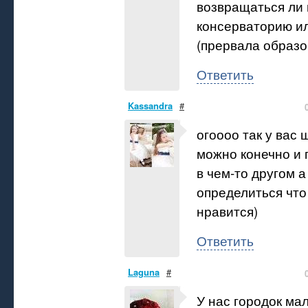
возвращаться ли 
консерваторию ил
(прервала образов
Ответить
Kassandra
#
огоооо так у вас
можно конечно и 
в чем-то другом а
определиться чт
нравится)
Ответить
Laguna
#
У нас городок ма