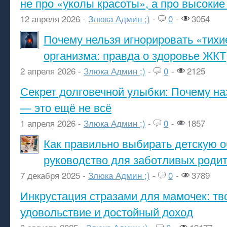
не про «уколы красоты», а про высокие
12 апреля 2026 -
Злюка Админ ;)
-
0
-
3054
Почему нельзя игнорировать «тихи
организма: правда о здоровье ЖКТ
2 апреля 2026 -
Злюка Админ ;)
-
0
-
2125
Секрет долговечной улыбки: Почему н
— это ещё не всё
1 апреля 2026 -
Злюка Админ ;)
-
0
-
1857
Как правильно выбирать детскую о
руководство для заботливых роди
7 декабря 2025 -
Злюка Админ ;)
-
0
-
3789
Инкрустация стразами для мамочек: тв
удовольствие и достойный доход