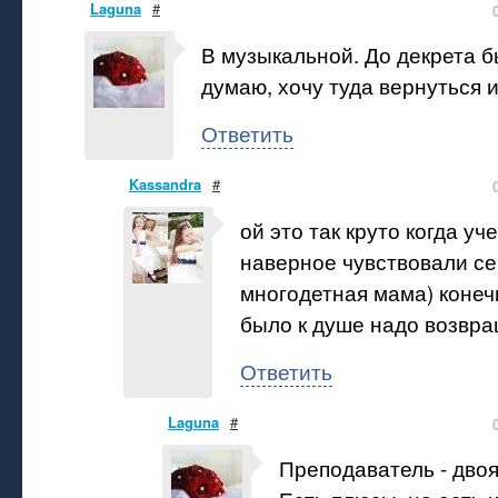
Laguna
#
В музыкальной. До декрета б
думаю, хочу туда вернуться и
Ответить
Kassandra
#
ой это так круто когда уч
наверное чувствовали се
многодетная мама) конеч
было к душе надо возвра
Ответить
Laguna
#
Преподаватель - дво