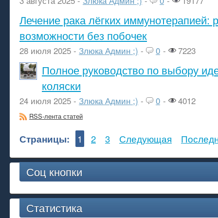
3 августа 2025 -
Злюка Админ ;)
-
0
-
19177
Лечение рака лёгких иммунотерапией: 
возможности без побочек
28 июля 2025 -
Злюка Админ ;)
-
0
-
7223
Полное руководство по выбору ид
коляски
24 июля 2025 -
Злюка Админ ;)
-
0
-
4012
RSS-лента статей
Страницы:
1
2
3
Следующая
Послед
Соц кнопки
Статистика