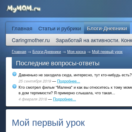
Главная
Статьи и рубрики
Блоги-Дневники
Caringmother.ru
Заработай на активности. Кон
Главная
→
Блоги-Дневники
→
Моя кроха
→
Мой первый урок
Последние вопросы-ответы
Давненько не заходила сюда, интересно, тут кто-нибудь есть?
25 сентября 2019
—
Подробнее...
Кто смотрел фильм "Малена" и как вы относитесь к тому моме
в дом терпимости? Я примерно слышала, что такая...
4 февраля 2018
—
Подробнее...
Мой первый урок