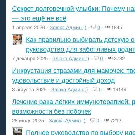
Секрет долговечной улыбки: Почему н
— это ещё не всё
1 апреля 2026 -
Злюка Админ ;)
-
0
-
1845
Как правильно выбирать детскую о
руководство для заботливых роди
7 декабря 2025 -
Злюка Админ ;)
-
0
-
3782
Инкрустация стразами для мамочек: тв
удовольствие и достойный доход
3 августа 2025 -
Злюка Админ ;)
-
0
-
19149
Лечение рака лёгких иммунотерапией: 
возможности без побочек
28 июля 2025 -
Злюка Админ ;)
-
0
-
7212
Полное руководство по выбору ид