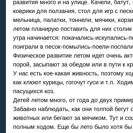
развития много и на улице. Качели, батут,
коврики для ползания, стол для игр с песк
мельница, палатки, тоннели, мячики, кор
летом планирую поставить для них столик
утра начинается: покачались-искупались-
поиграли в песок-помылись-поели-поспали 
Физическое развитие летом идет очень акт
порой, засыпают за обедом или в пути к кр
У нас есть кое-какая живность, поэтому х
как клюют курицы, гогочут гуси и т.п. Ходи
пасущихся коз.
Детей летом много, от года до двух приме
Забавно наблюдать, как они толпой бегут 
животных или бегают за мячиком. Тут и со
полным ходом. Еще бы лето было хотя бы