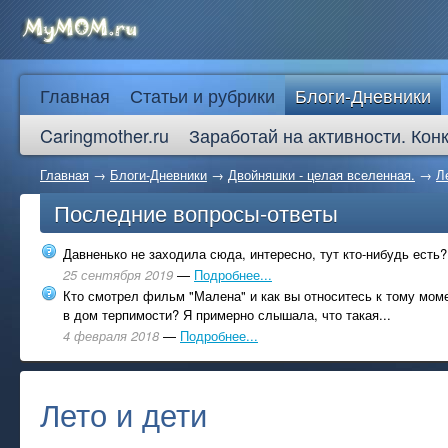
Главная
Статьи и рубрики
Блоги-Дневники
Caringmother.ru
Заработай на активности. Кон
Главная
→
Блоги-Дневники
→
Двойняшки - целая вселенная.
→
Л
Последние вопросы-ответы
Давненько не заходила сюда, интересно, тут кто-нибудь есть?
25 сентября 2019
—
Подробнее...
Кто смотрел фильм "Малена" и как вы относитесь к тому моме
в дом терпимости? Я примерно слышала, что такая...
4 февраля 2018
—
Подробнее...
Лето и дети