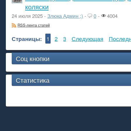
коляски
24 июля 2025 -
Злюка Админ ;)
-
0
-
4004
RSS-лента статей
Страницы:
1
2
3
Следующая
Послед
Соц кнопки
Статистика