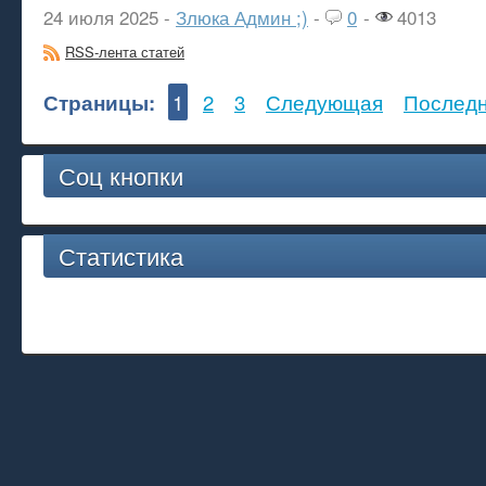
24 июля 2025 -
Злюка Админ ;)
-
0
-
4013
RSS-лента статей
Страницы:
1
2
3
Следующая
Послед
Соц кнопки
Статистика