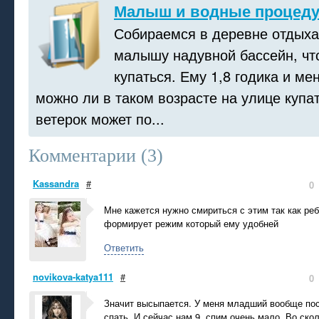
Малыш и водные процед
Собираемся в деревне отдыха
малышу надувной бассейн, чт
купаться. Ему 1,8 годика и ме
можно ли в таком возрасте на улице купат
ветерок может по...
Комментарии (
3
)
Kassandra
#
0
Мне кажется нужно смириться с этим так как реб
формирует режим который ему удобней
Ответить
novikova-katya111
#
0
Значит высыпается. У меня младший вообще пос
спать. И сейчас нам 9, спим очень мало. Во скол