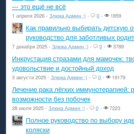
— это ещё не всё
1 апреля 2026 -
Злюка Админ ;)
-
0
-
1859
Как правильно выбирать детскую о
руководство для заботливых роди
7 декабря 2025 -
Злюка Админ ;)
-
0
-
3789
Инкрустация стразами для мамочек: тв
удовольствие и достойный доход
3 августа 2025 -
Злюка Админ ;)
-
0
-
19179
Лечение рака лёгких иммунотерапией: 
возможности без побочек
28 июля 2025 -
Злюка Админ ;)
-
0
-
7223
Полное руководство по выбору ид
коляски