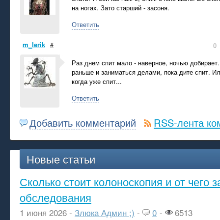
на ногах. Зато старший - засоня.
Ответить
m_lerik
#
0
Раз днем спит мало - наверное, ночью добирает.
раньше и заниматься делами, пока дите спит. Ил
когда уже спит...
Ответить
Добавить комментарий
RSS-лента ко
Новые статьи
Сколько стоит колоноскопия и от чего з
обследования
1 июня 2026 -
Злюка Админ ;)
-
0
-
6513