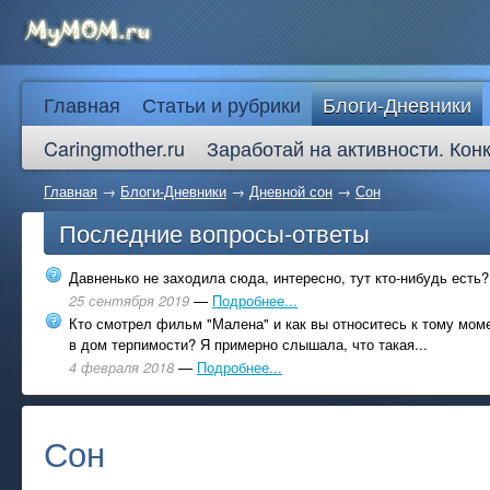
Главная
Статьи и рубрики
Блоги-Дневники
Caringmother.ru
Заработай на активности. Кон
Главная
→
Блоги-Дневники
→
Дневной сон
→
Сон
Последние вопросы-ответы
Давненько не заходила сюда, интересно, тут кто-нибудь есть?
25 сентября 2019
—
Подробнее...
Кто смотрел фильм "Малена" и как вы относитесь к тому моме
в дом терпимости? Я примерно слышала, что такая...
4 февраля 2018
—
Подробнее...
Сон