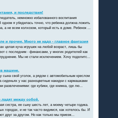
тания, и последствия!
людатель, немножко избалованного воспитания
 В одном я убедилась точно, что ребенка должна ложить
а, а не всем колхозом, который есть в доме. Ребенок ...
ле и прочее. Много не надо - главное фантазия
ах целая куча игрушек на любой возраст, лишь бы
вот с последним - финансами, у многих родителей как
труднение. Мы не стали исключением. Хочу поделитс...
 в машине.
у сына свой уголок, а рядом с автомобильным креслом
На сиденьях у нас разноцветные накидки с кармашками
 развлечениями: где кубики, где книжка, где лю...
е ладят между собой.
ая сестра, ее сыну шесть лет, а моему четыре годика.
х городах, и не так часто видимся, как хотелось бы. И
ют друг за другом. Но как только мы приезж...