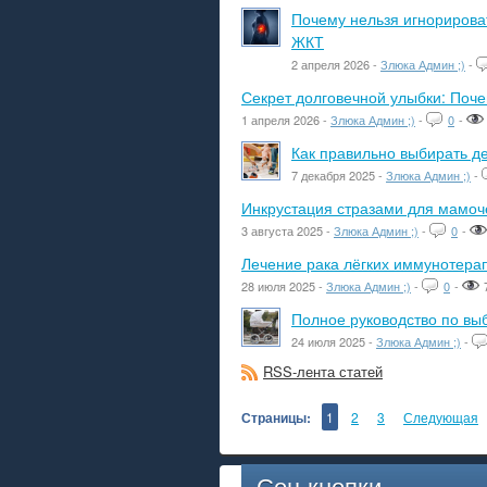
Почему нельзя игнорироват
ЖКТ
2 апреля 2026 -
Злюка Админ ;)
-
Секрет долговечной улыбки: Поч
1 апреля 2026 -
Злюка Админ ;)
-
0
-
Как правильно выбирать де
7 декабря 2025 -
Злюка Админ ;)
-
Инкрустация стразами для мамоче
3 августа 2025 -
Злюка Админ ;)
-
0
-
Лечение рака лёгких иммунотера
28 июля 2025 -
Злюка Админ ;)
-
0
-
Полное руководство по вы
24 июля 2025 -
Злюка Админ ;)
-
RSS-лента статей
Страницы:
1
2
3
Следующая
Соц кнопки