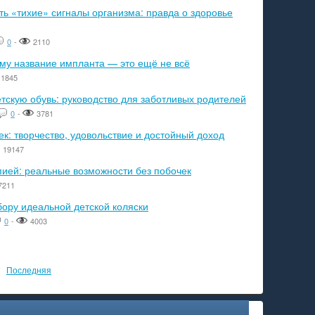
ь «тихие» сигналы организма: правда о здоровье
0
-
2110
ему название импланта — это ещё не всё
1845
тскую обувь: руководство для заботливых родителей
0
-
3781
к: творчество, удовольствие и достойный доход
19147
пией: реальные возможности без побочек
7211
бору идеальной детской коляски
0
-
4003
Последняя