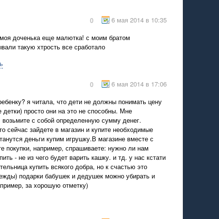
6 мая 2014 в 10:35
0
 моя доченька еще малютка! с моим братом
вали такую хтрость все сработало
ь
6 мая 2014 в 17:06
0
ебенку? я читала, что дети не должны понимать цену
 детки) просто они на это не способны. Мне
: возьмите с собой определенную сумму денег.
то сейчас зайдете в магазин и купите необходимые
танутся деньги купим игрушку.В магазине вместе с
е покупки, например, спрашиваете: нужно ли нам
ить - не из чего будет варить кашку. и тд. у нас кстати
ельница купить всякого добра, но к счастью это
дежды) подарки бабушек и дедушек можно убирать и
пример, за хорошую отметку)