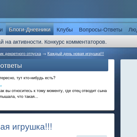
и
Блоги-Дневники
Клубы
Вопросы-Ответы
Лю
й на активности. Конкурс комментаторов.
ик декретного отпуска
→
Каждый день новая игрушка!!!
-ответы
ересно, тут кто-нибудь есть?
.
ак вы относитесь к тому моменту, где отец отводит сына
лышала, что такая...
ая игрушка!!!