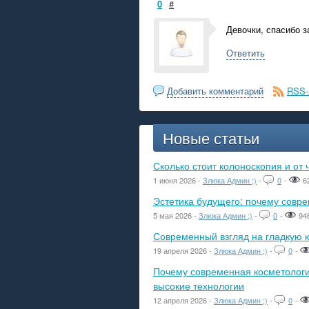
0
#
Девочки, спасибо з
Ответить
Добавить комментарий
RSS-
Новые статьи
Сколько стоит колоноскопия и от 
1 июня 2026 -
Злюка Админ ;)
-
0
-
6
Эстетика будущего: почему сов
5 мая 2026 -
Злюка Админ ;)
-
0
-
94
Современный взгляд на гладкую к
19 апреля 2026 -
Злюка Админ ;)
-
0
-
Почему современная косметологич
высокие технологии
12 апреля 2026 -
Злюка Админ ;)
-
0
-