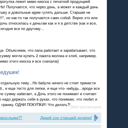
прогулка лежит мимо киоска с печатной продукцией
! Но! Получается, что через день, а может и каждый день
ушку и довольные идем гулять дальше. Старшая не
!", но как-то так получается само собой. Верно это или
очь относилась к деньгам как и я в детстве (как и все,
сегодня все по другому...
е. Объясняем, что папа работает и зарабатывает, что
 сумму могли купить 2 пакета молока и хлеб, например.
имо этого киоска и все сначала((
дедушек!
 отдельную тему...Но бабуле ничего не стоит принести
., и еще тесто для лепки, и еще что- нибудь...вроде все
ю сумму набегает, а Дочь этого не понимает и считает
о надо держать себя в руках, что понимаю, что любит и
з границ- ОДНИ ПОКУПКИ!! Что делать?!
2840 просмотров
взрослыми?!
Дикий сон старшей дочери!