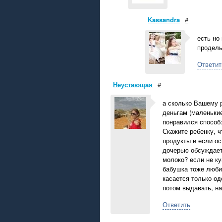
Kassandra
#
есть но
проделы
Ответит
Неустающая
#
а сколько Вашему р
деньгам (маленькие
понравился способ
Скажите ребенку, ч
продукты и если ос
дочерью обсуждает
молоко? если не куп
бабушка тоже любит
касается только о
потом выдавать, на
Ответить