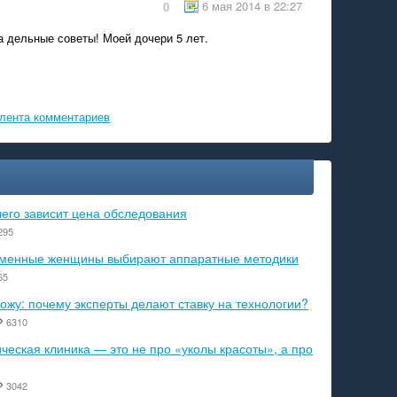
6 мая 2014 в 22:27
0
а дельные советы! Моей дочери 5 лет.
лента комментариев
чего зависит цена обследования
295
ременные женщины выбирают аппаратные методики
65
ожу: почему эксперты делают ставку на технологии?
6310
еская клиника — это не про «уколы красоты», а про
3042