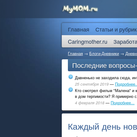
Главная
Статьи и рубрик
Caringmother.ru
Заработа
Главная
→
Блоги-Дневники
→
Дневн
Последние вопросы
Давненько не заходила сюда, инт
25 сентября 2019
—
Подробнее..
Кто смотрел фильм "Малена" и к
в дом терпимости? Я примерно с
4 февраля 2018
—
Подробнее...
Каждый день нов