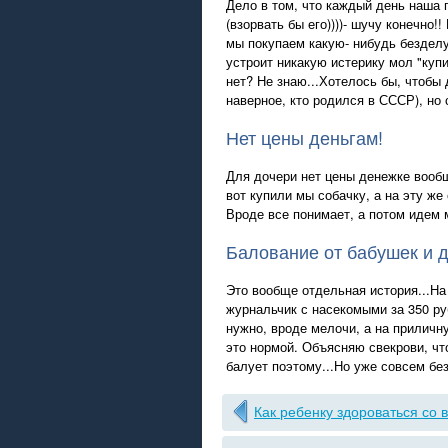
Дело в том, что каждый день наша 
(взорвать бы его))))- шучу конечно!
мы покупаем какую- нибудь бездел
устроит никакую истерику мол "купи!
нет? Не знаю...Хотелось бы, чтобы д
наверное, кто родился в СССР), но 
Нет цены деньгам!
Для дочери нет цены денежке вообщ
вот купили мы собачку, а на эту же
Вроде все понимает, а потом идем м
Балование от бабушек и 
Это вообще отдельная история...На
журнальчик с насекомыми за 350 руб
нужно, вроде мелочи, а на приличну
это нормой. Объясняю свекрови, чт
балует поэтому...Но уже совсем бе
Как ребенку здороваться со 