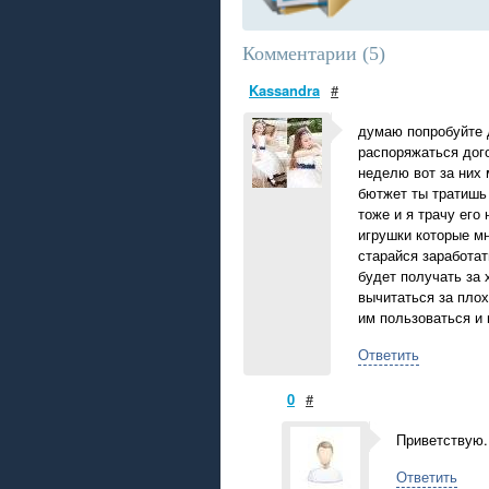
Комментарии (
5
)
Kassandra
#
думаю попробуйте 
распоряжаться дого
неделю вот за них 
бютжет ты тратишь 
тоже и я трачу его 
игрушки которые м
старайся заработат
будет получать за
вычитаться за плох
им пользоваться и 
Ответить
0
#
Приветствую. 
Ответить