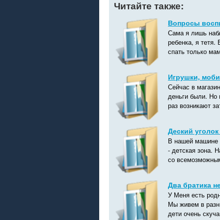
Читайте также:
Вопросы воспи
Сама я лишь наб
ребенка, я тетя.
спать только мам
Игрушки, моби
Сейчас в магазин
деньги были. Но 
раз возникают за
Деский уголок
В нашей машине 
- детская зона. 
со всемозможными
Два братика н
У Меня есть родн
Мы живем в разны
дети очень скуча