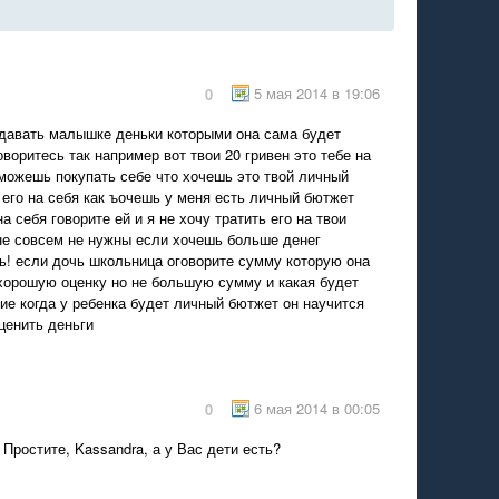
5 мая 2014 в 19:06
0
давать малышке деньки которыми она сама будет
воритесь так например вот твои 20 гривен это тебе на
можешь покупать себе что хочешь это твой личный
его на себя как ъочешь у меня есть личный бютжет
на себя говорите ей и я не хочу тратить его на твои
не совсем не нужны если хочешь больше денег
ь! если дочь школьница оговорите сумму которую она
 хорошую оценку но не большую сумму и какая будет
ие когда у ребенка будет личный бютжет он научится
ценить деньги
6 мая 2014 в 00:05
0
Простите, Kassandra, а у Вас дети есть?