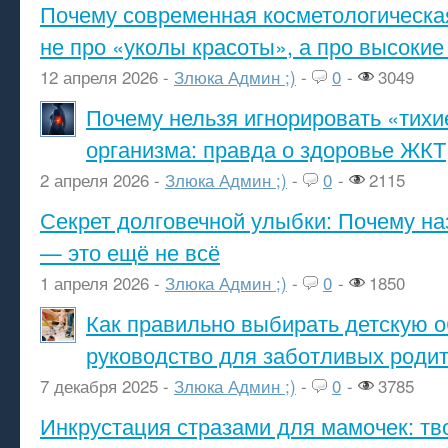
Почему современная косметологическа
не про «уколы красоты», а про высокие
12 апреля 2026 -
Злюка Админ ;)
-
0
-
3049
Почему нельзя игнорировать «тихи
организма: правда о здоровье ЖКТ
2 апреля 2026 -
Злюка Админ ;)
-
0
-
2115
Секрет долговечной улыбки: Почему н
— это ещё не всё
1 апреля 2026 -
Злюка Админ ;)
-
0
-
1850
Как правильно выбирать детскую о
руководство для заботливых роди
7 декабря 2025 -
Злюка Админ ;)
-
0
-
3785
Инкрустация стразами для мамочек: тв