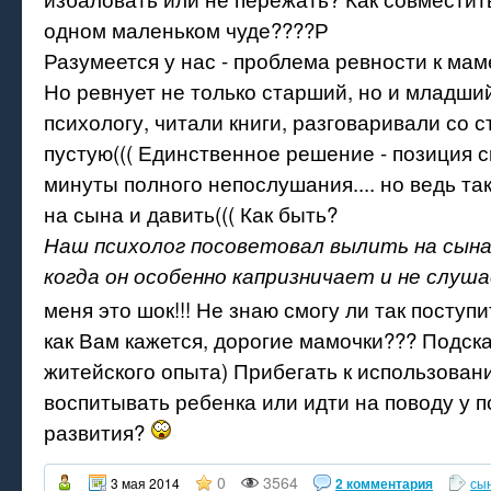
одном маленьком чуде????Р
Разумеется у нас - проблема ревности к мам
Но ревнует не только старший, но и младший
психологу, читали книги, разговаривали со с
пустую((( Единственное решение - позиция с
минуты полного непослушания.... но ведь так
на сына и давить((( Как быть?
Наш психолог посоветовал вылить на сына
когда он особенно капризничает и не слушае
меня это шок!!! Не знаю смогу ли так поступ
как Вам кажется, дорогие мамочки??? Подск
житейского опыта) Прибегать к использован
воспитывать ребенка или идти на поводу у п
развития?
0
3564
3 мая 2014
2 комментария
сы