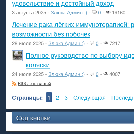
удовольствие и достойный доход
3 августа 2025 -
Злюка Админ ;)
-
0
-
19160
Лечение рака лёгких иммунотерапией: 
возможности без побочек
28 июля 2025 -
Злюка Админ ;)
-
0
-
7217
Полное руководство по выбору ид
коляски
24 июля 2025 -
Злюка Админ ;)
-
0
-
4007
RSS-лента статей
Страницы:
1
2
3
Следующая
Послед
Соц кнопки