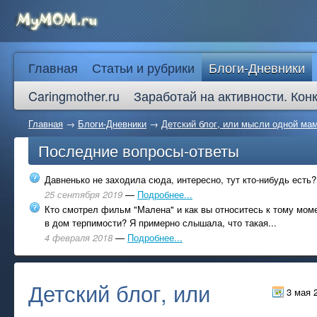
Главная
Статьи и рубрики
Блоги-Дневники
Caringmother.ru
Заработай на активности. Кон
Главная
→
Блоги-Дневники
→
Детский блог, или мысли одной ма
Последние вопросы-ответы
Давненько не заходила сюда, интересно, тут кто-нибудь есть?
25 сентября 2019
—
Подробнее...
Кто смотрел фильм "Малена" и как вы относитесь к тому моме
в дом терпимости? Я примерно слышала, что такая...
4 февраля 2018
—
Подробнее...
Детский блог, или
3 мая 