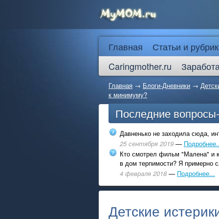
Главная
Статьи и рубрик
Caringmother.ru
Заработа
Главная
→
Блоги-Дневники
→
Детск
к минимуму?
Последние вопросы
Давненько не заходила сюда, инт
25 сентября 2019
—
Подробнее..
Кто смотрел фильм "Малена" и к
в дом терпимости? Я примерно с
4 февраля 2018
—
Подробнее...
Детские истерики