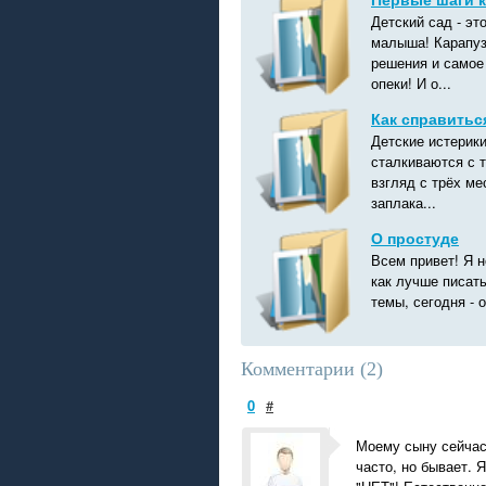
Детский сад - эт
малыша! Карапуз
решения и самое
опеки! И о...
Как справитьс
Детские истерики
сталкиваются с 
взгляд с трёх ме
заплака...
О простуде
Всем привет! Я н
как лучше писать
темы, сегодня - 
Комментарии (
2
)
0
#
Моему сыну сейчас 
часто, но бывает. Я