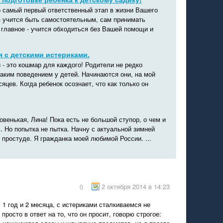
о самый первый ответственный этап в жизни Вашего
 учится быть самостоятельным, сам принимать
 главное - учится обходиться без Вашей помощи и
я с детскими истериками.
 - это кошмар для каждого! Родители не редко
таким поведением у детей. Начинаются они, на мой
сяцев. Когда ребенок осознает, что как только он
овенькая, Лина! Пока есть не большой ступор, о чем и
. Но попытка не пытка. Начну с актуальной зимней
о простуде. Я гражданка моей любимой России. ...
2 октября 2014 в 14:23
0
1 год и 2 месяца, с истериками сталкиваемся не
 просто в ответ на то, что он просит, говорю строгое: