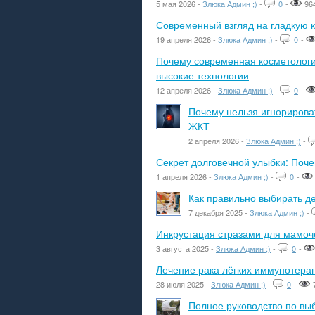
5 мая 2026 -
Злюка Админ ;)
-
0
-
96
Современный взгляд на гладкую к
19 апреля 2026 -
Злюка Админ ;)
-
0
-
Почему современная косметологич
высокие технологии
12 апреля 2026 -
Злюка Админ ;)
-
0
-
Почему нельзя игнорироват
ЖКТ
2 апреля 2026 -
Злюка Админ ;)
-
Секрет долговечной улыбки: Поч
1 апреля 2026 -
Злюка Админ ;)
-
0
-
Как правильно выбирать де
7 декабря 2025 -
Злюка Админ ;)
-
Инкрустация стразами для мамоче
3 августа 2025 -
Злюка Админ ;)
-
0
-
Лечение рака лёгких иммунотера
28 июля 2025 -
Злюка Админ ;)
-
0
-
Полное руководство по вы