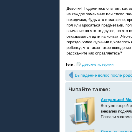
Девочки! Поделитесь опытом, как в
на каждое замечание или слово "нел
находимся, будь это в магазине, п
пол или бросаться предметами, по
внимание на что то другое, но это 
отказывается идти на контакт.Что-т
гораздо более бурными и,хотелось 
ребенку, что такое такое поведени
расскажите как справляетесь?
Теги:
детские истерики
Выпадение волос после род
Читайте также:
Актуально! М
Вот уже второй р
внезапно поднял
Позвали знакомог
Первые шаги к