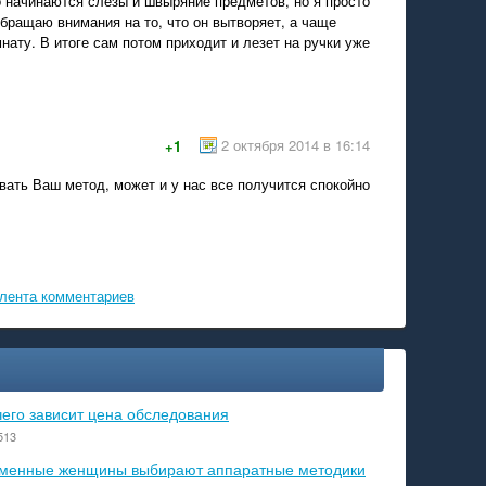
о начинаются слезы и швыряние предметов, но я просто
обращаю внимания на то, что он вытворяет, а чаще
нату. В итоге сам потом приходит и лезет на ручки уже
2 октября 2014 в 16:14
+1
вать Ваш метод, может и у нас все получится спокойно
лента комментариев
чего зависит цена обследования
513
ременные женщины выбирают аппаратные методики