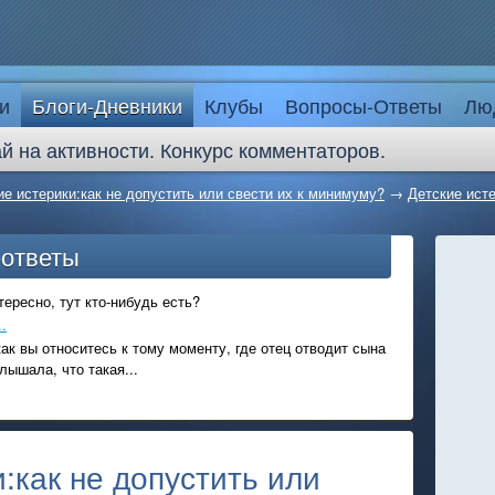
и
Блоги-Дневники
Клубы
Вопросы-Ответы
Лю
й на активности. Конкурс комментаторов.
ие истерики:как не допустить или свести их к минимуму?
→
Детские исте
-ответы
ересно, тут кто-нибудь есть?
.
ак вы относитесь к тому моменту, где отец отводит сына
лышала, что такая...
:как не допустить или