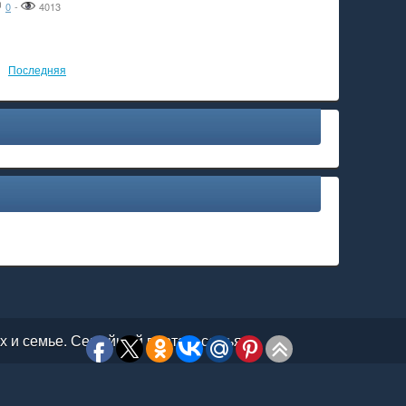
0
-
4013
Последняя
ях и семье. Семейный портал: семья,
ота и здоровье. © 2026