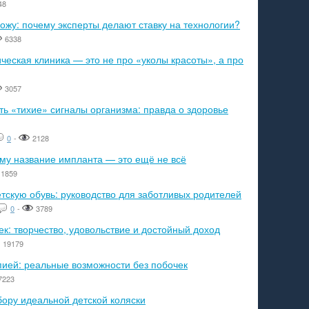
48
ожу: почему эксперты делают ставку на технологии?
6338
еская клиника — это не про «уколы красоты», а про
3057
ь «тихие» сигналы организма: правда о здоровье
0
-
2128
ему название импланта — это ещё не всё
1859
тскую обувь: руководство для заботливых родителей
0
-
3789
к: творчество, удовольствие и достойный доход
19179
пией: реальные возможности без побочек
7223
бору идеальной детской коляски