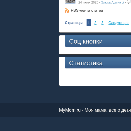
24 июля 2025 -
Злюка Админ ;)
-
RSS-лента статей
Страницы:
1
2
3
Следующая
Соц кнопки
Статистика
MyMom.ru - Моя мама: все о дет
беременность и роды, дети, крас