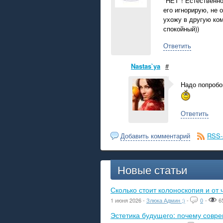
"НЕТ"! Естественн
его игнорирую, не 
ухожу в другую ком
спокойный))
Ответить
Nastas`ya
#
Надо попробо
Ответить
Добавить комментарий
RSS-
Новые статьи
Сколько стоит колоноскопия и от 
1 июня 2026 -
Злюка Админ ;)
-
0
-
6
Эстетика будущего: почему сов