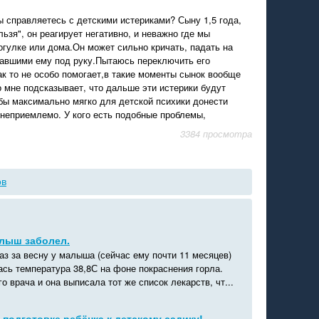
ы справляетесь с детскими истериками? Сыну 1,5 года,
ьзя", он реагирует негативно, и неважно где мы
рогулке или дома.Он может сильно кричать, падать на
павшими ему под руку.Пытаюсь переключить его
как то не особо помогает,в такие моменты сынок вообще
о мне подсказывает, что дальше эти истерики будут
бы максимально мягко для детской психики донести
е неприемлемо. У кого есть подобные проблемы,
3384 просмотра
ов
алыш заболел.
аз за весну у малыша (сейчас ему почти 11 месяцев)
ась температура 38,8С на фоне покраснения горла.
о врача и она выписала тот же список лекарств, чт...
 подготовке ребёнка к детскому садику!