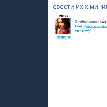
свести их к мин
Автор
Опубликовано:
4328 
Блог:
Детские истерик
минимуму?
Nastas`ya