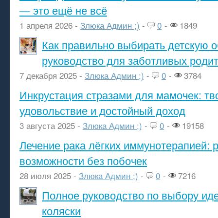
— это ещё не всё
1 апреля 2026 -
Злюка Админ ;)
-
0
-
1849
Как правильно выбирать детскую о
руководство для заботливых роди
7 декабря 2025 -
Злюка Админ ;)
-
0
-
3784
Инкрустация стразами для мамочек: тв
удовольствие и достойный доход
3 августа 2025 -
Злюка Админ ;)
-
0
-
19158
Лечение рака лёгких иммунотерапией: 
возможности без побочек
28 июля 2025 -
Злюка Админ ;)
-
0
-
7216
Полное руководство по выбору ид
коляски