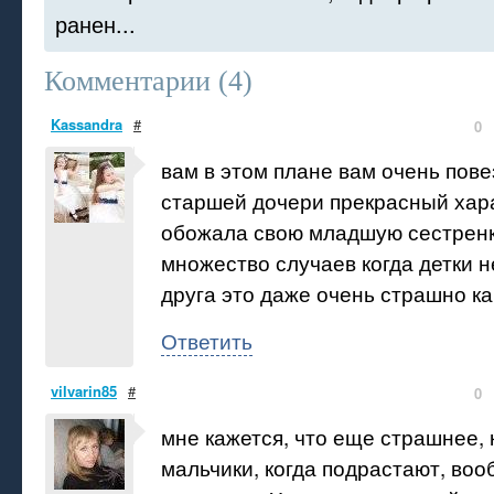
ранен...
Комментарии (
4
)
Kassandra
#
0
вам в этом плане вам очень пове
старшей дочери прекрасный хара
обожала свою младшую сестренку
множество случаев когда детки н
друга это даже очень страшно ка
Ответить
vilvarin85
#
0
мне кажется, что еще страшнее, 
мальчики, когда подрастают, во