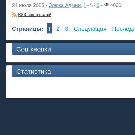
24 июля 2025 -
Злюка Админ ;)
-
0
-
4006
RSS-лента статей
Страницы:
1
2
3
Следующая
Послед
Соц кнопки
Статистика