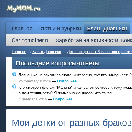
Главная
Статьи и рубрики
Блоги-Дневники
Caringmother.ru
Заработай на активности. Кон
Главная
→
Блоги-Дневники
→
Детки от разных браков: соперники
Последние вопросы-ответы
Давненько не заходила сюда, интересно, тут кто-нибудь есть?
25 сентября 2019
—
Подробнее...
Кто смотрел фильм "Малена" и как вы относитесь к тому моме
в дом терпимости? Я примерно слышала, что такая...
4 февраля 2018
—
Подробнее...
Мои детки от разных браков