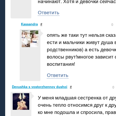
начинают. Хотя и девочки сейчас
Ответить
Kassandra
#
0
опять же таки тут нельзя ска
ести и мальчики живут душа 
родственников) а есть девочк
волосы рвут!многое зависит 
воспитания!
Ответить
Devushka s vostorzhennoy dushoi
#
0
У меня младшая сестренка от др
очень тепло относимся друг к др
ко мне подошла и спросила, прав