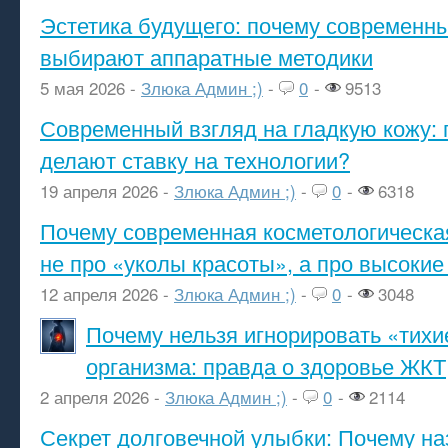
Эстетика будущего: почему современ
выбирают аппаратные методики
5 мая 2026 -
Злюка Админ ;)
-
0
-
9513
Современный взгляд на гладкую кожу: 
делают ставку на технологии?
19 апреля 2026 -
Злюка Админ ;)
-
0
-
6318
Почему современная косметологическа
не про «уколы красоты», а про высокие
12 апреля 2026 -
Злюка Админ ;)
-
0
-
3048
Почему нельзя игнорировать «тихи
организма: правда о здоровье ЖКТ
2 апреля 2026 -
Злюка Админ ;)
-
0
-
2114
Секрет долговечной улыбки: Почему н