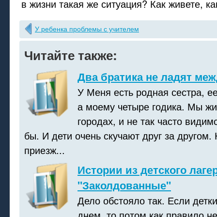
в жизни такая же ситуация? Как живете, к
У ребенка проблемы с учителем
Читайте также:
Два братика не ладят меж
У Меня есть родная сестра, ее
а моему четыре годика. Мы ж
городах, и не так часто видимс
бы. И дети очень скучают друг за другом.
приезж...
Истории из детского лагер
"Заколдованные"
Дело обстояло так. Если детк
днем, то потом как правило не