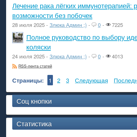
Лечение рака лёгких иммунотерапией: 
возможности без побочек
28 июля 2025 -
Злюка Админ ;)
-
0
-
7225
Полное руководство по выбору ид
коляски
24 июля 2025 -
Злюка Админ ;)
-
0
-
4013
RSS-лента статей
Страницы:
1
2
3
Следующая
Послед
Соц кнопки
Статистика