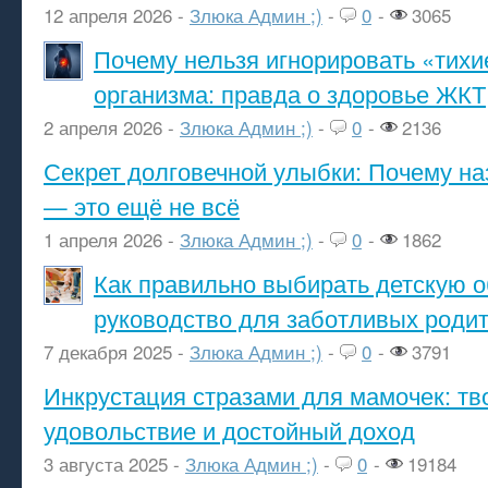
12 апреля 2026 -
Злюка Админ ;)
-
0
-
3065
Почему нельзя игнорировать «тихи
организма: правда о здоровье ЖКТ
2 апреля 2026 -
Злюка Админ ;)
-
0
-
2136
Секрет долговечной улыбки: Почему н
— это ещё не всё
1 апреля 2026 -
Злюка Админ ;)
-
0
-
1862
Как правильно выбирать детскую о
руководство для заботливых роди
7 декабря 2025 -
Злюка Админ ;)
-
0
-
3791
Инкрустация стразами для мамочек: тв
удовольствие и достойный доход
3 августа 2025 -
Злюка Админ ;)
-
0
-
19184