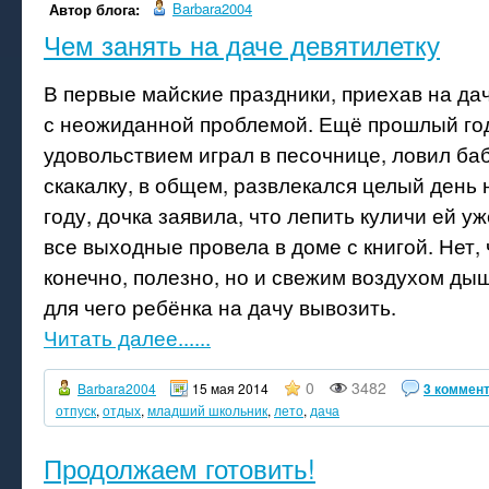
Barbara2004
Автор блога:
Чем занять на даче девятилетку
В первые майские праздники, приехав на да
с неожиданной проблемой. Ещё прошлый год
удовольствием играл в песочнице, ловил баб
скакалку, в общем, развлекался целый день 
году, дочка заявила, что лепить куличи ей уж
все выходные провела в доме с книгой. Нет, 
конечно, полезно, но и свежим воздухом ды
для чего ребёнка на дачу вывозить.
Читать далее......
0
3482
Barbara2004
15 мая 2014
3 коммен
отпуск
,
отдых
,
младший школьник
,
лето
,
дача
Продолжаем готовить!