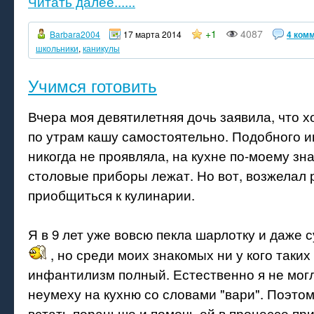
Читать далее......
+1
4087
Barbara2004
17 марта 2014
4 ком
школьники
,
каникулы
Учимся готовить
Вчера моя девятилетняя дочь заявила, что х
по утрам кашу самостоятельно. Подобного и
никогда не проявляла, на кухне по-моему зна
столовые приборы лежат. Но вот, возжелал 
приобщиться к кулинарии.
Я в 9 лет уже вовсю пекла шарлотку и даже 
, но среди моих знакомых ни у кого таких 
инфантилизм полный. Естественно я не мог
неумеху на кухню со словами "вари". Поэто
встать пораньше и помочь ей в процессе пр