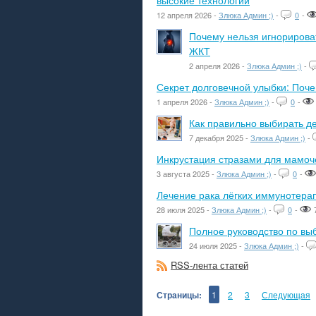
высокие технологии
12 апреля 2026 -
Злюка Админ ;)
-
0
-
Почему нельзя игнорироват
ЖКТ
2 апреля 2026 -
Злюка Админ ;)
-
Секрет долговечной улыбки: Поч
1 апреля 2026 -
Злюка Админ ;)
-
0
-
Как правильно выбирать де
7 декабря 2025 -
Злюка Админ ;)
-
Инкрустация стразами для мамоче
3 августа 2025 -
Злюка Админ ;)
-
0
-
Лечение рака лёгких иммунотера
28 июля 2025 -
Злюка Админ ;)
-
0
-
Полное руководство по вы
24 июля 2025 -
Злюка Админ ;)
-
RSS-лента статей
Страницы:
1
2
3
Следующая