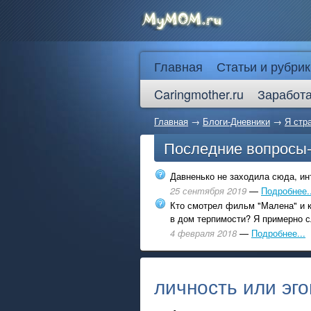
Главная
Статьи и рубрик
Caringmother.ru
Заработа
Главная
→
Блоги-Дневники
→
Я стра
Последние вопросы
Давненько не заходила сюда, инт
25 сентября 2019
—
Подробнее..
Кто смотрел фильм "Малена" и к
в дом терпимости? Я примерно с
4 февраля 2018
—
Подробнее...
личность или эго