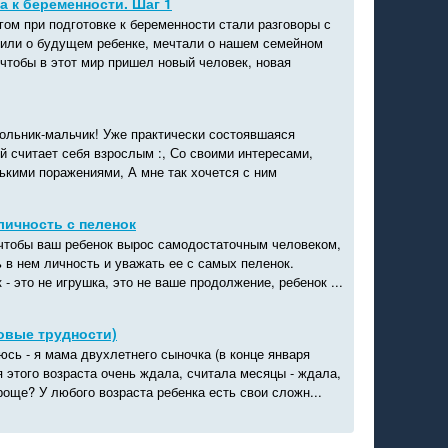
а к беременности. Шаг 1
ом при подготовке к беременности стали разговоры с
или о будущем ребенке, мечтали о нашем семейном
 чтобы в этот мир пришел новый человек, новая
кольник-мальчик! Уже практически состоявшаяся
й считает себя взрослым :, Со своими интересами,
ькими поражениями, А мне так хочется с ним
ичность с пеленок
 чтобы ваш ребенок вырос самодостаточным человеком,
 в нем личность и уважать ее с самых пеленок.
 - это не игрушка, это не ваше продолжение, ребенок ...
новые трудности)
сь - я мама двухлетнего сыночка (в конце января
я этого возраста очень ждала, считала месяцы - ждала,
роще? У любого возраста ребенка есть свои сложн...