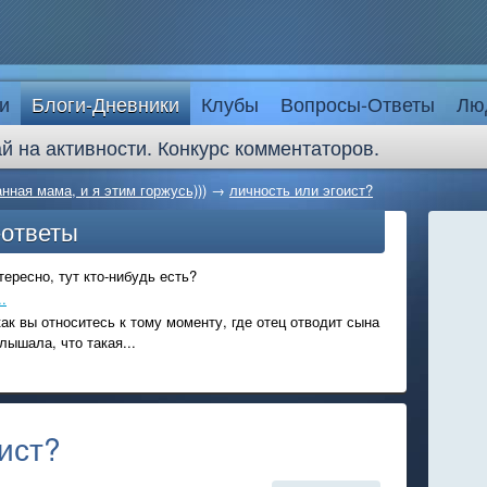
и
Блоги-Дневники
Клубы
Вопросы-Ответы
Лю
й на активности. Конкурс комментаторов.
нная мама, и я этим горжусь)))
→
личность или эгоист?
-ответы
ересно, тут кто-нибудь есть?
.
ак вы относитесь к тому моменту, где отец отводит сына
лышала, что такая...
ист?