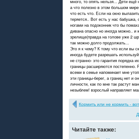
много, то опять нельзя... Дети ещё
а что полезно в этом большом мире
что есть что. Если на окно вылазит
теряется.. Вот есть у нас бабушка,
ногами на подоконник что бы помаха
дивана опасно но иногда можно.. и
зрелище(правда на голове уже 2 шр
так можно долго продолжать...
Это я к чему? К тому что если вы с
иногда будете разрешать используй
не странно- это гарантия порядка и
границы расширяются постепенно. Р
всеми в семье напоминает мне утоп
эти границы-берег, а границ нет и о
личности, как по мне так растут ма
незыблем! взрослый направляет мал
Кормить или не кормить - вот
Д
Читайте также: