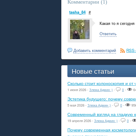
Комментарии (
1
)
tasha_84
#
Какая то я сегодня 
Ответить
Добавить комментарий
RSS-
Новые статьи
Сколько стоит колоноскопия и от 
1 июня 2026 -
Злюка Админ ;)
-
0
-
6
Эстетика будущего: почему сов
5 мая 2026 -
Злюка Админ ;)
-
0
-
95
Современный взгляд на гладкую к
19 апреля 2026 -
Злюка Админ ;)
-
0
-
Почему современная косметологич