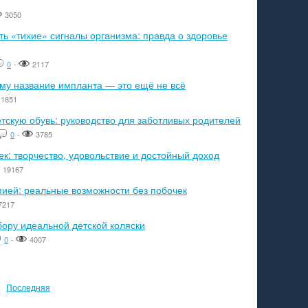
3050
ь «тихие» сигналы организма: правда о здоровье
0
-
2117
ему название импланта — это ещё не всё
1851
тскую обувь: руководство для заботливых родителей
0
-
3785
к: творчество, удовольствие и достойный доход
19167
пией: реальные возможности без побочек
7217
бору идеальной детской коляски
0
-
4007
Последняя