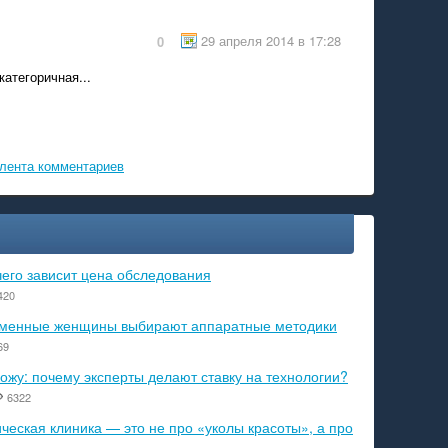
29 апреля 2014 в 17:28
0
категоричная...
лента комментариев
чего зависит цена обследования
420
ременные женщины выбирают аппаратные методики
69
ожу: почему эксперты делают ставку на технологии?
6322
еская клиника — это не про «уколы красоты», а про