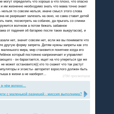
 не могут определить что хорошо а что плохо, что опасно
 и им жизненно необходимо знать что мама точно знает
ь нельзя то совсем нельзя, иначе смысл этого слова
 она не разрешает залезать на окно, но сама ставит детей
ть папе, посмотреть на собачек, да прыгать со спинки
 кружится волчком а потом бежать забавное
ама от падения об батарею после таких выкрутасов), и
казали нет, значит совсем нет, если же вы понимаете что
те другую форму запрета. Детям нужны запреты как это
х маленького мира, мир становится понятнее когда его
ебёнок который постоянно капризничает и управляет
ающего - он барахтается, ищет на что упереться где же
н не может остановится((( кто то скажет что так растут
нипуляторы и эгоисты- авторитет взрослого должен быть
ыша в жизни а не наоборот...
2790 просмотров
 в чём вопрос...
ети с маленькой разницей - миссия выполнима?