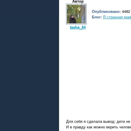
Автор
Опубликовано:
4482 
Блог:
Я странная мама
tasha_84
Для себя я сделала вывод: дети н
И в правду как можно верить челове