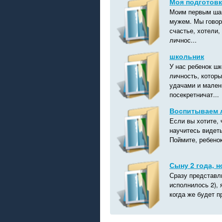
Моя подготовк
Моим первым шаг
мужем. Мы говор
счастье, хотели,
личнос...
школьник
У нас ребенок ш
личность, которы
удачами и мален
посекретничат...
Воспитываем л
Если вы хотите,
научитесь видеть
Поймите, ребенок
Сыну 2 года, 
Сразу представлю
исполнилось 2), 
когда же будет п