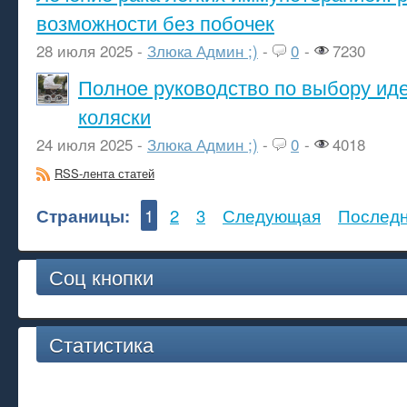
возможности без побочек
28 июля 2025 -
Злюка Админ ;)
-
0
-
7230
Полное руководство по выбору ид
коляски
24 июля 2025 -
Злюка Админ ;)
-
0
-
4018
RSS-лента статей
Страницы:
1
2
3
Следующая
Послед
Соц кнопки
Статистика