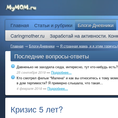
Главная
Статьи и рубрики
Блоги-Дневники
Caringmother.ru
Заработай на активности. Кон
Главная
→
Блоги-Дневники
→
Я странная мама, и я этим горжусь)
Последние вопросы-ответы
Давненько не заходила сюда, интересно, тут кто-нибудь есть?
25 сентября 2019
—
Подробнее...
Кто смотрел фильм "Малена" и как вы относитесь к тому моме
в дом терпимости? Я примерно слышала, что такая...
4 февраля 2018
—
Подробнее...
Кризис 5 лет?