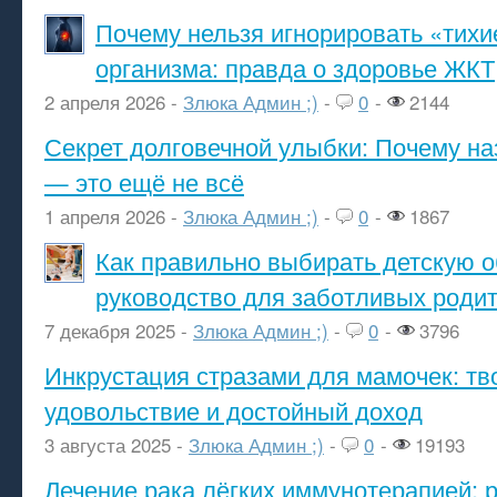
Почему нельзя игнорировать «тихи
организма: правда о здоровье ЖКТ
2 апреля 2026 -
Злюка Админ ;)
-
0
-
2144
Секрет долговечной улыбки: Почему н
— это ещё не всё
1 апреля 2026 -
Злюка Админ ;)
-
0
-
1867
Как правильно выбирать детскую о
руководство для заботливых роди
7 декабря 2025 -
Злюка Админ ;)
-
0
-
3796
Инкрустация стразами для мамочек: тв
удовольствие и достойный доход
3 августа 2025 -
Злюка Админ ;)
-
0
-
19193
Лечение рака лёгких иммунотерапией: 