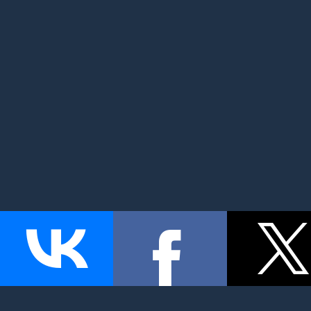
MyMom.ru - Моя мама: все о детях и семье. Семейный по
беременность и роды, дети, красота и здоровье. © 2026