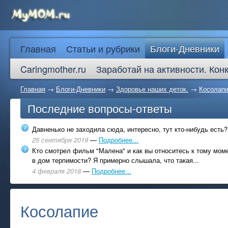
Главная
Статьи и рубрики
Блоги-Дневники
Caringmother.ru
Заработай на активности. Кон
Главная
→
Блоги-Дневники
→
Здоровье наших деток.
→
Косолап
Последние вопросы-ответы
Давненько не заходила сюда, интересно, тут кто-нибудь есть?
25 сентября 2019
—
Подробнее...
Кто смотрел фильм "Малена" и как вы относитесь к тому моме
в дом терпимости? Я примерно слышала, что такая...
4 февраля 2018
—
Подробнее...
Косолапие