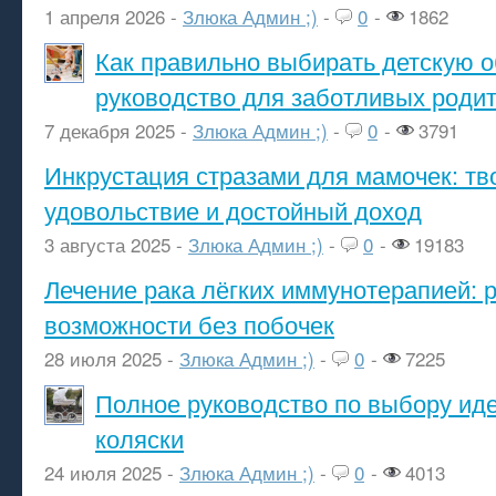
1 апреля 2026 -
Злюка Админ ;)
-
0
-
1862
Как правильно выбирать детскую о
руководство для заботливых роди
7 декабря 2025 -
Злюка Админ ;)
-
0
-
3791
Инкрустация стразами для мамочек: тв
удовольствие и достойный доход
3 августа 2025 -
Злюка Админ ;)
-
0
-
19183
Лечение рака лёгких иммунотерапией: 
возможности без побочек
28 июля 2025 -
Злюка Админ ;)
-
0
-
7225
Полное руководство по выбору ид
коляски
24 июля 2025 -
Злюка Админ ;)
-
0
-
4013