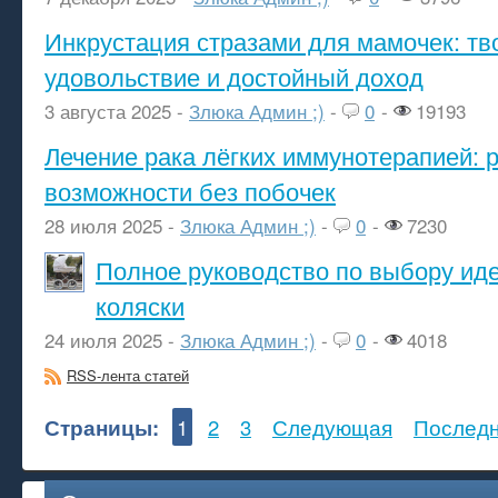
Инкрустация стразами для мамочек: тв
удовольствие и достойный доход
3 августа 2025 -
Злюка Админ ;)
-
0
-
19193
Лечение рака лёгких иммунотерапией: 
возможности без побочек
28 июля 2025 -
Злюка Админ ;)
-
0
-
7230
Полное руководство по выбору ид
коляски
24 июля 2025 -
Злюка Админ ;)
-
0
-
4018
RSS-лента статей
Страницы:
1
2
3
Следующая
Послед