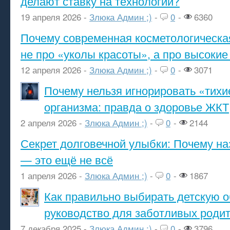
делают ставку на технологии?
19 апреля 2026 -
Злюка Админ ;)
-
0
-
6360
Почему современная косметологическа
не про «уколы красоты», а про высокие
12 апреля 2026 -
Злюка Админ ;)
-
0
-
3071
Почему нельзя игнорировать «тихи
организма: правда о здоровье ЖКТ
2 апреля 2026 -
Злюка Админ ;)
-
0
-
2144
Секрет долговечной улыбки: Почему н
— это ещё не всё
1 апреля 2026 -
Злюка Админ ;)
-
0
-
1867
Как правильно выбирать детскую о
руководство для заботливых роди
7 декабря 2025 -
Злюка Админ ;)
-
0
-
3796