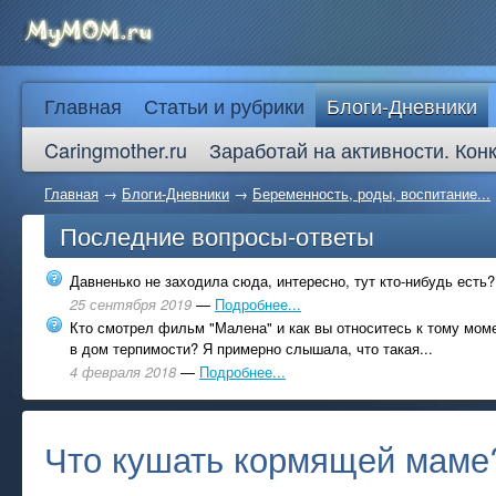
Главная
Статьи и рубрики
Блоги-Дневники
Caringmother.ru
Заработай на активности. Кон
Главная
→
Блоги-Дневники
→
Беременность, роды, воспитание...
Последние вопросы-ответы
Давненько не заходила сюда, интересно, тут кто-нибудь есть?
25 сентября 2019
—
Подробнее...
Кто смотрел фильм "Малена" и как вы относитесь к тому моме
в дом терпимости? Я примерно слышала, что такая...
4 февраля 2018
—
Подробнее...
Что кушать кормящей маме